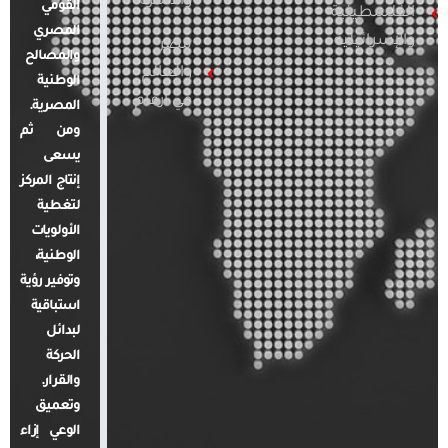
والأسرة
القومي
الفلسطينية
المصري
والإسرائيلية
مصر
والمصالح
والعالم
الوطنية
في أرقام
المصرية.
ومن ثم
يسعى
إنتاج المركز
لتغطية
الأولويات
الوطنية،
وتوفير رؤية
استباقية
لبدائل
الحركة
والقرار.
وتعميق
الوعي إزاء