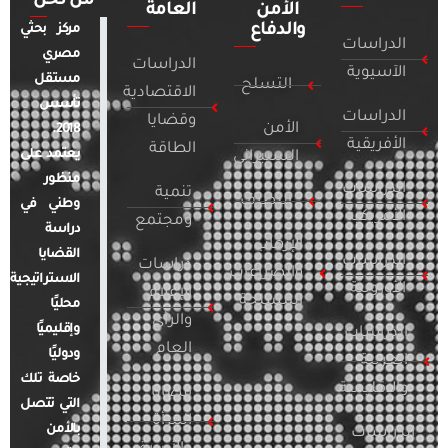
من نحن
الأمن
العامة
والدفاع
مركز بحثي
الدراسات
مصري
الدراسات
الآسيوية
مستقل
التسلح
الاقتصادية
تأسس
الدراسات
وقضايا
الأمن
2018.
الأفريقية
الطاقة
يعتمد على
السيبراني
منظور
الدراسات
تنمية
التطرف
وطني في
الأمريكية
ومجتمع
دراسة
الإرهاب
القضايا
الدراسات
دراسات
والصراعات
الاستراتيجية
الأوروبية
الإعلام
المسلحة
محليًا
والرأي
وإقليميًا
الدراسات
العام
ودوليًا
العربية
خاصة تلك
والإقليمية
قضايا
التي تتصل
المرأة
بالأمن
الدراسات