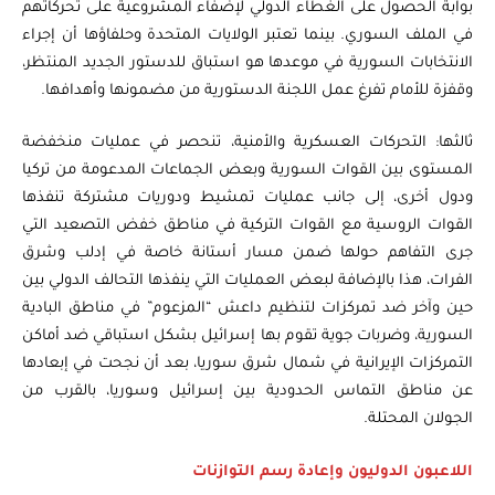
بوابة الحصول على الغطاء الدولي لإضفاء المشروعية على تحركاتهم
في الملف السوري. بينما تعتبر الولايات المتحدة وحلفاؤها أن إجراء
الانتخابات السورية في موعدها هو استباق للدستور الجديد المنتظر،
وقفزة للأمام تفرغ عمل اللجنة الدستورية من مضمونها وأهدافها.
ثالثها: التحركات العسكرية والأمنية، تنحصر في عمليات منخفضة
المستوى بين القوات السورية وبعض الجماعات المدعومة من تركيا
ودول أخرى، إلى جانب عمليات تمشيط ودوريات مشتركة تنفذها
القوات الروسية مع القوات التركية في مناطق خفض التصعيد التي
جرى التفاهم حولها ضمن مسار أستانة خاصة في إدلب وشرق
الفرات، هذا بالإضافة لبعض العمليات التي ينفذها التحالف الدولي بين
حين وآخر ضد تمركزات لتنظيم داعش “المزعوم” في مناطق البادية
السورية، وضربات جوية تقوم بها إسرائيل بشكل استباقي ضد أماكن
التمركزات الإيرانية في شمال شرق سوريا، بعد أن نجحت في إبعادها
عن مناطق التماس الحدودية بين إسرائيل وسوريا، بالقرب من
الجولان المحتلة.
اللاعبون الدوليون وإعادة رسم التوازنات