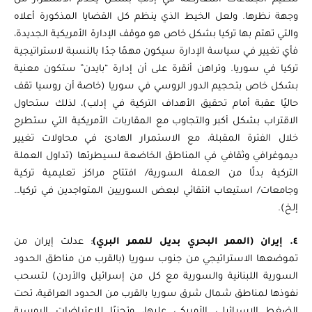
وجهة نظرها. ولعل الخيط الذي ينظم كل القضايا المذكورة أعلاه
والتي تهتم بها تركيا بشكل خاص هو موقف الإدارة الأمريكية الجديدة،
فأي تغيير في سياسة الإدارة سيكون مهمًا جدًا بالنسبة لاستراتيجية
تركيا في سوريا. وتراهن أنقرة على أن إدارة “بايدن” ستكون معنية
بشكل خاص بتحجيم الدور الروسي في سوريا (خاصة أن روسيا تقف
حاليًا عقبة أمام تحقيق الأهداف التركية في إدلب)، لذلك ستحاول
الاقتراب بشكل أكبر والتجاوب مع المقاربات الأمريكية التي ستطرح
خلال الفترة المقبلة، مع الاستمرار الهادئ في محاولات تغيير
ديموغرافي وثقافي في المناطق الخاضعة لسيطرتها (تداول العملة
التركية بدلًا من العملة السورية/ افتتاح مراكز تعليمية تركية
وجامعات/ استيعاب انتقائي لبعض السوريين المتواجدين في تركيا…
إلخ).
٤. إيران (الممر البحري بديل للممر البري)
: عدلت إيران من
تموضعها الاستراتيجي من جنوب سوريا (بالقرب من مناطق الحدود
السورية اللبنانية والسورية مع كل من إسرائيل والأردن) لتسحب
نفوذها لمناطق شمال شرق سوريا بالقرب من الحدود العراقية، تحت
الضغط الإسرائيلي الأمريكي عليها، وتجنبًا للاعتراضات الروسية