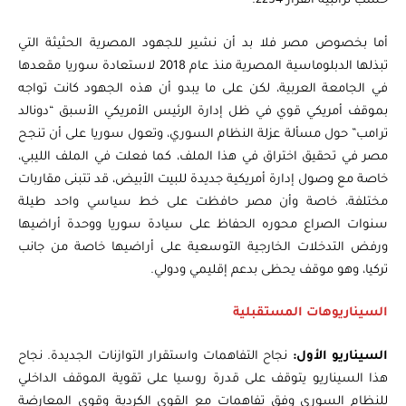
حسب تراتبية القرار 2254.
أما بخصوص مصر فلا بد أن نشير للجهود المصرية الحثيثة التي
تبذلها الدبلوماسية المصرية منذ عام 2018 لاستعادة سوريا مقعدها
في الجامعة العربية، لكن على ما يبدو أن هذه الجهود كانت تواجه
بموقف أمريكي قوي في ظل إدارة الرئيس الأمريكي الأسبق “دونالد
ترامب” حول مسألة عزلة النظام السوري، وتعول سوريا على أن تنجح
مصر في تحقيق اختراق في هذا الملف، كما فعلت في الملف الليبي،
خاصة مع وصول إدارة أمريكية جديدة للبيت الأبيض، قد تتبنى مقاربات
مختلفة، خاصة وأن مصر حافظت على خط سياسي واحد طيلة
سنوات الصراع محوره الحفاظ على سيادة سوريا ووحدة أراضيها
ورفض التدخلات الخارجية التوسعية على أراضيها خاصة من جانب
تركيا، وهو موقف يحظى بدعم إقليمي ودولي.
السيناريوهات المستقبلية
السيناريو الأول:
نجاح التفاهمات واستقرار التوازنات الجديدة. نجاح
هذا السيناريو يتوقف على قدرة روسيا على تقوية الموقف الداخلي
للنظام السوري وفق تفاهمات مع القوى الكردية وقوى المعارضة