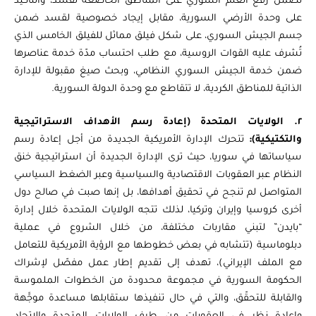
تضمن رفع العلم السوري على المناطق الخاضعة لقسد، والتأكيد
على وحدة الأرضي السورية، مقابل إيجاد خصوصية لقسد ضمن
جسم الجيش السوري، على شكل فيلق مماثل للفيلق الخامس الذي
تُشرف عليه القوات الروسية، مع طلب احتساب مدّة خدمة عناصرها
ضمن خدمة الجيش السوري النظامي، وبحث صيغ مقبولة للإدارة
الذاتية للمناطق الكردية، لا تتقاطع مع وحدة الدولة السورية.
٢. الولايات المتحدة (إعادة رسم الأهداف الاستراتيجية
والتكتيكية):
تتحرك الإدارة الأمريكية الجديدة من أجل إعادة رسم
سياساتها في سوريا، حيث ترى الإدارة الجديدة أن استراتيجية خنق
النظام عبر العقوبات الاقتصادية والسياسية وعبر الضغط السياسي
المتواصل لم تنجح في تحقيق أهدافها، بل إنها صبت في صالح دول
أخرى كروسيا وإيران وتركيا، لذلك تتجه الولايات المتحدة خلال إدارة
“بايدن” لتبني مقاربات مختلفة، من خلال الشروع في عملية
دبلوماسية (تتشابه في بعض خطوطها مع الرؤية الأمريكية للتعامل
مع الملف الإيراني)، تهدف إلى تقديم إطار عمل مفصّل لإشراك
الحكومة السورية في مجموعة محدودة من الخطوات الملموسة
والقابلة للتحقّق، والتي في حال تنفيذها ستقابلها مساعدة موجَّهة