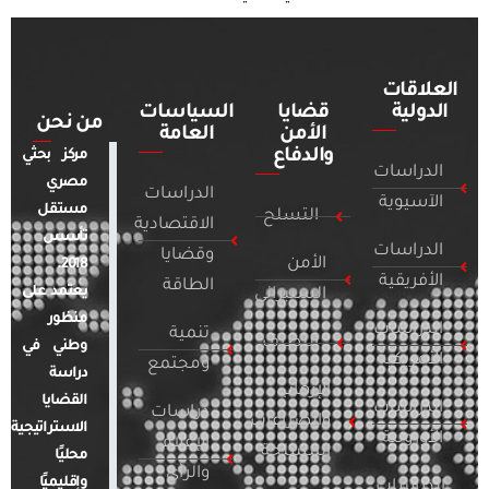
العلاقات
الدولية
قضايا
السياسات
من نحن
الأمن
العامة
والدفاع
مركز بحثي
الدراسات
مصري
الدراسات
الآسيوية
مستقل
التسلح
الاقتصادية
تأسس
الدراسات
وقضايا
الأمن
2018.
الأفريقية
الطاقة
يعتمد على
السيبراني
منظور
الدراسات
تنمية
التطرف
وطني في
الأمريكية
ومجتمع
دراسة
الإرهاب
القضايا
الدراسات
دراسات
والصراعات
الاستراتيجية
الأوروبية
الإعلام
المسلحة
محليًا
والرأي
وإقليميًا
الدراسات