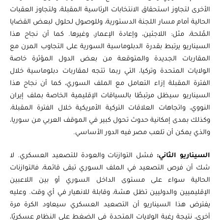
الأخرى لتجاوز استحقاق الانتخابات الرئاسية المقبلة، ولتجاوز العقبات
الحالية أمام مسار اللجنة الدستورية، وللوصول لحلول لبعض القضايا
المُلحة، مثل: اللاجئين، وإعادة الإعمار، وغيرها. كما أن نجاح هذا
السيناريو يرتبط بقدرة الدبلوماسية السورية على التجاوب المرن مع
المقاربات الجديدة والمتوقعة من بعض الدول المؤثرة خاصة
الولايات المتحدة وتركيا، التي ربما تتجه لمقاربات دبلوماسية خلال
الفترة المقبلة إزاء التعامل مع الملف السوري، كما أن نجاح هذا
السيناريو سيظل مرتبطًا بالسياقات الإقليمية الخاصة بملف إيران
النووي، واتجاهات العلاقات التركية الأمريكية خلال الفترة المقبلة،
وكذلك بمدى إمكانية حدوث تحول كبير في الموقف العربي من سوريا،
والذي يمكن أن تلعب مصر فيه الدور الأساسي.
السيناريو الثاني:
فشل التوازنات والعودة للتصعيد العسكري. لا
شك أن فرص التصعيد في الملف السوري تبقى قائمة، فالتوازنات
الحالية سواء على مستوى الداخل السوري أو بين اللاعبين
الإقليميين والدوليين تظل هشة، وقابلة للانهيار في أي وقت. وعليه
يفترض هذا السيناريو أن التصعيد العسكري سيعاود الكرة مرة
أخرى، نتيجة رغبة الولايات المتحدة في الضغط على النظام عسكريًا،