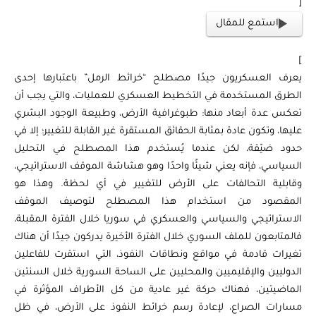
[
استمع للمقال
]
يعرف العسكريون جيدًا مصطلح “خرائط الرمل” باعتبارها إحدى
الطرق المستخدمة في التخطيط العسكري للعمليات، والتي يجب أن
تعكس عدة أبعاد منها: طبوغرافية الأرض، وطبيعة الوجود البشري
عليها، وتكون عادة بمثابة الحقائق المستقرة غير القابلة للتغيير؛ إلا في
حدود ضيّقة، لكن عندما يُستخدم هذا المصطلح في التحليل
السياسي، فإنه يعني شيئًا واحدًا وهو هشاشة الموقف الاستراتيجي،
وقابلية التحالفات على الأرض للتغيير في أي لحظة. وهذا هو
المقصود من استخدام هذا المصطلح لتوصيف الموقف
الاستراتيجي والسياسي والعسكري في سوريا خلال الفترة المقبلة،
فالمتابعون للملف السوري خلال الفترة الأخيرة يدركون جيدًا أن هناك
تغيرات قادمة في مواقع ونطاقات النفوذ، التي استقرت للفاعلين
الدوليين والإقليميين والمحليين على الساحة السورية خلال السنتين
الماضيتين، فهناك حركة غير عادية من كل الأطراف المؤثرة في
مسارات الصراع، لإعادة رسم خرائط النفوذ على الأرض، في ظل