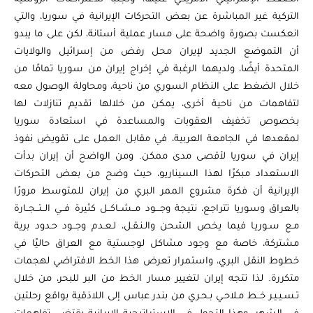
التركية غير المباشرة عن بعض التحركات الإيرانية في سوريا، والتي
انعكست بصورة واضحة على مسار عملية أستانة، لكن على ما يبدو
أن التموضع الجديد لإيران محل رفض من إسرائيل والولايات
المتحدة أيضًا، ولديهما الرغبة في إخراج إيران من سوريا تمامًا من
خلال الضغط على النظام السوري من ناحية، ومحاولة الوصول معه
لتفاهمات من ناحية أخرى، يمكن من خلالها تقديم تنازلات لها
بخصوص تخفيف العقوبات والمساعدة في استعادة سوريا
لمقعدها في الجامعة العربية، في مقابل العمل على تقويض نفوذ
إيران في سوريا لأقصى مدى ممكن. ومن الواضح أن إيران بدأت
الاستعداد مبكرًا لهذا السيناريو، حيث وضح من بعض التحركات
الإيرانية أن فكرة مشروع الممر البري من إيران للمتوسط مرورًا
بالعراق وسوريا تتراجع، نتيجة وجـــود مــشــاكــل كثيرة فــي الــتــجــارة
مـع سـوريـا فيما يخص الشحن والـنـقـل، لـعـدم وجــود حـدود برية
مشتركة، خاصة مع وجود مشاكل لوجستية مع العراق حاليًا في
خطوط النقل البري، واستمرار تعرض هذا الخط الافتراضي لهجمات
متكررة. لذا تتجه إيران لتغيير مسار الخط من البر للبحر، من خلال
تـسـيـيـر خــط مـلاحـي بـحـري من بندر عباس إلى اللاذقية بواقع رحلتين