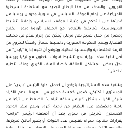
وإعادة نظر في العقوبات من طرف الولايات المتحدة والاتحاد
الأوروبي. والهدف من هذا الإطار الجديد هو استعادة السيطرة
الأمريكية على زمام الموقف السياسي في سوريا، وحرمان روسيا من
قدرتها على التحكم في وتيرة الموقف السياسي، وإعادة تنشيط
الدبلوماسية الأمريكية بالتعاون مع الحلفاء (أوروبا ودول الخليج
ومصر) من خلال تقديم نهج مرحلي يُمكّن من إحراز تقدّم في مختلف
القضايا، ويمنح الحكومة السورية وداعميها مسارًا واضحًا للخروج من
الأزمة الاقتصادية والإنسانية الحالية. ويتوقع أن تتجه إدارة “بايدن” من
أجل تنفيذ هذه الرؤية نحو تنشيط قنوات التعاون مع تركيا وروسيا
لحلّ بعض المشاكل العالقة، خاصة الملف الكردي وملف تنظيم
“داعش”.
ولتنفيذ هذه الاستراتيجية يتوقع أن تعمل إدارة الرئيس “بايدن” على
المستوى التكتيكي، ضمن خمسة محاور هي: العودة لدعم الأكراد
شرقي الفرات بشكل أكبر من سلفه “ترامب”، للضغط على تركيا من
ناحية والضغط على النظام من ناحية أخرى، ودعم ملف الوجود
العسكري الأمريكي في سوريا بعد أن أضعفه الرئيس “ترامب”
بقرارات متتالية، سواء بتقليص عدد القوات أو بتغير أماكن تمركزها.