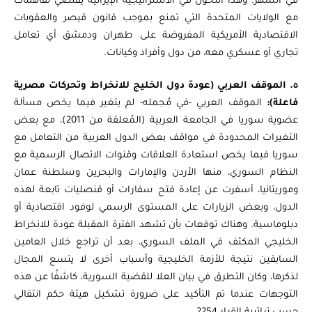
في الشهر. وهذا التحول في الاستراتيجية الإيرانية يقتضي تفاهمات
مع الولايات المتحدة التي تمنع بموجب قانون قيصر والعقوبات
الاقتصادية الأمريكية المفروضة على طهران ودمشق أي تعامل
تجاري أو عسكري معه، من دول وأفراد وكيانات.
٥. الموقف العربي (عودة دول الخليج للانخراط وتحركات مصرية
فاعلة):
الموقف العربي -في مُجمله- لم يتغير فيما يخص مسألة
عضوية سوريا في الجامعة العربية (المُعلقة من 2011)، مع بعض
التغيرات المحدودة في مواقف بعض الدول العربية من التعامل مع
سوريا فيما يخص استعادة العلاقات وقنوات الاتصال الرسمية مع
النظام السوري، منها الأردن والإمارات والبحرين وسلطنة عمان
وموريتانيا، أسفرت عن إعادة فتح سفارات أو قنصليات تابعة لهذه
الدول، وبعض الزيارات على المستوى الرسمي لوفود اقتصادية أو
دبلوماسية. وهناك توقعات بأن تشهد الفترة المقبلة عودة للانخراط
الخليجي المكثف في الملف السوري، بعد أن تراجع خلال العامين
السابقين نتيجة للأزمة الخليجية وأسباب أخرى لا يتسع المجال
لذكرها، وكان التطرق في بيان العلا للقضية السورية، كاشفًا عن هذه
التوجهات عندما تم التأكيد على ضرورة تشكيل هيئة حكم انتقالي