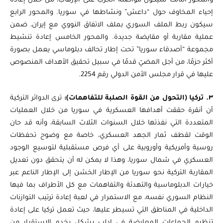
والمحور الثالث سيكون مواصلة الحرب على الإرهاب، من خلال إعادة
إحياء المخاوف حول “داعش” ونشاطها في سوريا. والمحور الرابع
سيكون ربط الملف السوري بملف الاتفاق النووي مع إيران، ضمن
عملية مقاربة أو مقايضة جديدة. والمحور الخامس إعادة تنشيط
مجموعة “أصدقاء سوريا” تحت إطار تحالف دبلوماسي يعمل بصورة
أكثر حزمًا، من أجل المضيّ قدمًا في سبيل تحقيق الأهداف المنصوص
عليها في قرار مجلس الأمن الدولي رقم 2254.
٣. تركيا (التحول من القوة الصلبة للتفاهمات):
ترى الدوائر التركية
أن أنقرة حققت أهدافها العسكرية في سوريا من خلال العمليات
المتعددة التي نفذتها خلال السنوات الثلاث السابقة، وأنه قد حان
الوقت لقطف ثمار الجهد العسكري، خاصة مع وضوح تحفظات
روسية وأمريكية وأوروبية على أي فرص مستقبلية لتوسيع الوجود
العسكري في شمال سوريا، وهذا لا يمكن له أن يتحقق دون تعديل
المقاربة التركية نحو سوريا من الإطار الخشن إلى الإطار الناعم عبر
خيارات الدبلوماسية والتهدئة والتفاهمات مع كل الأطراف بما فيها
النظام السوري نفسه، مع الاستمرار في لعبة إعادة ترتيب التوازنات
الداخلية في المناطق التي تسيطر عليها، حيث تعمل تركيا على إعادة
تنظيم الجماعات المعارضة في إدلب بشكل يخدم الاستقرار من