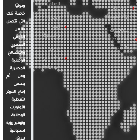
العام
ودوليًا
العربية
خاصة تلك
والإقليمية
قضايا
التي تتصل
المرأة
بالأمن
الدراسات
والأسرة
القومي
الفلسطينية
المصري
والإسرائيلية
مصر
والمصالح
والعالم
الوطنية
في أرقام
المصرية.
ومن ثم
يسعى
إنتاج المركز
لتغطية
الأولويات
الوطنية،
وتوفير رؤية
استباقية
لبدائل