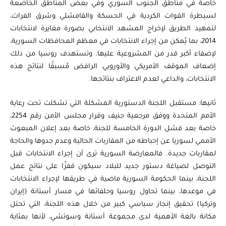
خاصة في مناطق الجنوب السوري وفي بعض المناطق الخاضعة
لسيطرة القوات الكردية في الحسكة والقامشلي وشرق الفرات،
لتمهيد الطريق لإخراج المشهد الانتخابي بصورة مغايرة لانتخابات
2014، بما يُمكن من إجراء الانتخابات في معظم المحافظات السورية،
لإضفاء أكبر قدر من المشروعية عليها. وتستهدف روسيا من ذلك
إضعاف الموقف الأمريكي والأوروبي الرافض مُسبقًا لنتائج هذه
الانتخابات، والداعي لعدم الاعتراف بنتائجها.
ثانيها: مستقبل اللجنة الدستورية المشكلة التي تشكلت تحت رعاية
الأمم المتحدة ووفق مرجعية جنيف وقرار مجلس الأمن رقم 2254،
خاصة بعد فشل الدورة الخامسة للجنة، خاصة بعد إعلان المبعوث
الأممي لسوريا عن إحباطه من المقاربات الحالية وعدم جدوها والحاجة
لمقاربات جديدة. فالمعارضة السورية ترى أن إجراء الانتخابات قبل
التوصل لصياغة دستور جديد للبلاد سيكون قفزًا على نتائج عمل
اللجنة، بينما الحكومة السورية ماضية في طريقها لإجراء الانتخابات
في موعدها، بينما تحاول روسيا وحلفائها في مسار أستانة (إيران
وتركيا) تحقيق إنجاز سياسي كبير من خلال هذه اللجنة، التي تحتل
مكانة بالغة الأهمية لدى مجموعة أستانة وسوتشي، لأنها بمثابة