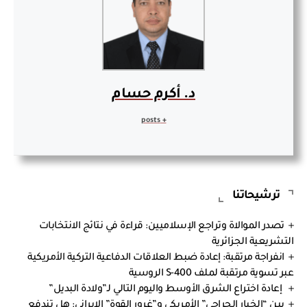
د. أكرم حسام
+ posts
ترشيحاتنا
تصدر الموالاة وتراجع الإسلاميين: قراءة في نتائج الانتخابات
التشريعية الجزائرية
انفراجة مرتقبة: إعادة ضبط العلاقات الدفاعية التركية الأمريكية
عبر تسوية مرتقبة لملف S-400 الروسية
إعادة اختراع الشرق الأوسط واليوم التالي لـ”ولادة البديل”
بين “الخيار الجراحي” الأمريكي و”غرور القوة” الإيراني: هل تندفع