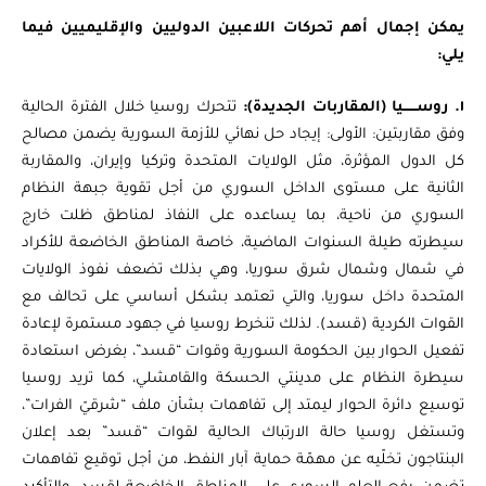
يمكن إجمال أهم تحركات اللاعبين الدوليين والإقليميين فيما
يلي:
١. روســــــيا (المقاربات الجديدة):
تتحرك روسيا خلال الفترة الحالية
وفق مقاربتين: الأولى: إيجاد حل نهائي للأزمة السورية يضمن مصالح
كل الدول المؤثرة، مثل الولايات المتحدة وتركيا وإيران، والمقاربة
الثانية على مستوى الداخل السوري من أجل تقوية جبهة النظام
السوري من ناحية، بما يساعده على النفاذ لمناطق ظلت خارج
سيطرته طيلة السنوات الماضية، خاصة المناطق الخاضعة للأكراد
في شمال وشمال شرق سوريا، وهي بذلك تضعف نفوذ الولايات
المتحدة داخل سوريا، والتي تعتمد بشكل أساسي على تحالف مع
القوات الكردية (قسد). لذلك تنخرط روسيا في جهود مستمرة لإعادة
تفعيل الحوار بين الحكومة السورية وقوات “قسد”، بغرض استعادة
سيطرة النظام على مدينتي الحسكة والقامشلي، كما تريد روسيا
توسيع دائرة الحوار ليمتد إلى تفاهمات بشأن ملف “شرقيّ الفرات”،
وتستغل روسيا حالة الارتباك الحالية لقوات “قسد” بعد إعلان
البنتاجون تخلّيه عن مهمّة حماية آبار النفط، من أجل توقيع تفاهمات