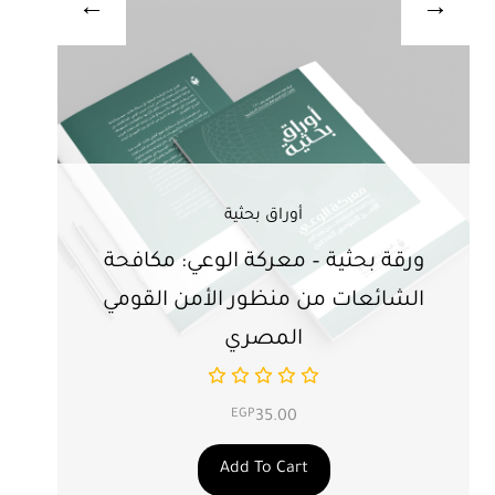
أوراق بحثية
ورقة بحثية – معركة الوعي: مكافحة
ور
الشائعات من منظور الأمن القومي
ت
المصري
EGP
35.00
Add To Cart