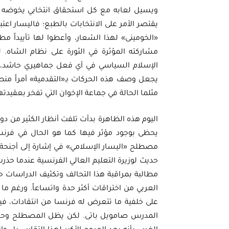
ويسيل لعابه مع كل استحقاق انتخابي يخوضه ال
«الخومينى» لهذا الشعار، وأعطوا لها تأييداً مط
مشاركته المؤثرة في الثورة على نظام الشاه.
الإسلام السياسي في أي فعل جماهيري حاشد، 
يجعل وصف هذه الحركات بـ«التقدمية» أمراً منطقيا
مثلما الحالة في جماعة الإخوان التي تفخر بعقيدتها
اليوم هذه الظاهرة بدأت تلفت أنظار الكثير من دو
يحظى بوجود مؤثر فيها كما هو الحال في فرنسا
مصطلح «اليسار الإسلامي» في إشارة إلى أجنحة 
حديث لوزيرة التعليم العالي الفرنسية عندما حذرت
مطالبة بمراقبة هذا التحالف وتكثيف الدراسات ح
العربي من اختراقات أكثر حدة واتساعاً. ورغم ما 
على خلفية ما تتعرض له فرنسا من انتقادات، 
المدرس صامويل باتى. لكن يظل المصطلح وحالة ا