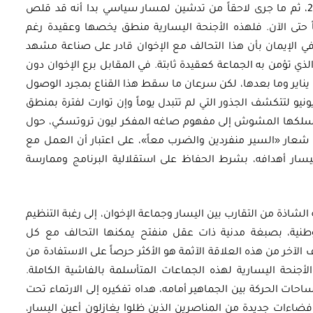
الحقيقية التي تمثلت بداية في ثورة 30 يونيو 2013، ثم ما جرى لاحقاً من تدشين لمسار سياسي بدا أنه قد قلص
 حتى الآن. فلهذه الأجنحة اليسارية منطق يخصها وعقيدة رغم
الإيمان بأن هذا التحالف مع الإخوان قادر على صناعة مشهد
ذي تؤمن به الجماعة كعقيدة ثابتة. في المقابل برع الإخوان دون
يناير وما بعدها، لكن سرعان ما سقط هذا القناع بمجرد الوصول
نيو لتتكشف الجذور التي لم تتبدل يوماً وإن توارت لفترة بمنطق
 مسلكها المشوش إلى مفهوم صاغه المفكر ليون تروتسكي، حول
أوراق بحثية
ار «السير منفردين والضرب معاً»، على اعتبار أن العمل مع
ر أهدافه، بشرط الحفاظ على استقلالية البرنامج وممارسة
مصري:
ورقة بحثية – الهيدروجين: خيار
رد
استراتيجي لتعزيز أمن الطاقة في
مصر
لشاذة من التقارب بين اليسار وجماعة الإخوان، إلى رغبة التنظيم
وطنية، بصبغة مدنية ذات عقل منفتح يمكنها التحالف مع كل
 الآخر من هذه العلاقة الآثمة هو الأكثر حرصاً على الاستفادة من
EGP
35.00
أجنحة اليسارية لهذه الجماعات المتأسلمة بالفاشية الكاملة.
ات الحركة بين الجماهير أمامه، هداه تفكيره إلى الارتماء تحت
Add To Cart
 فضاءات جديدة من المناصرين الذين ظلوا يغازلون أعين اليسار،