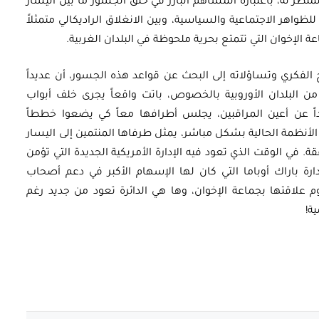
لمنظر له، باعتباره المساهم البارز في خلق الجسور ما بين اليسار
لظواهر الاجتماعية والسياسية، وبين الانغلاق الراديكالي متمثلاً
لإخوان التي تتمتع بحرية ملحوظة في البلدان الغربية.
 الفكري وتساؤلاته إلى البحث عن قواعد هذه الجسور، أن عديداً
 البلدان الأوروبية بالخصوص، باتت واقعاً يجرى خلف أبواب
عيداً عن أعين المراقبين، يجلس أطرافها معاً كي يضعوا خططاً
لأنظمة الحالية بشكل مباشر، يمثل طرفاها المنتمين إلى اليسار
في الوقت الذي تعود فيه الإدارة الأمريكية الجديدة التي تؤمن
دارة باراك أوباما التي كان لها الإسهام الأكبر في دعم أصحاب
 علاقتها بجماعة الإخوان، وها هي الدائرة تعود من جديد رغم
ة!