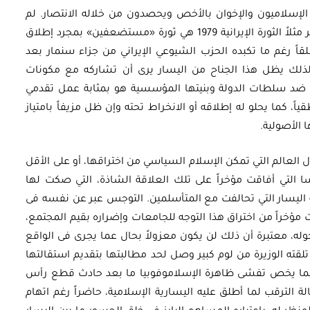
إسلاميون والإخوان بالأخص ويحصدون من خلاله الانتصار. لم
يقتصر الأمر على الانتخابات بالطبع؛ فاليسار اعتبر مثلاً الثورة الإيرانية 1979 هي ثورة «مستضعفين» بمجرد إطلاق
لقاً رغم ما تكبده الحزب الشيوعي الإيراني من جزاء سنمار بعد
 لذلك يظل هذا الجناح من اليسار يرى أن تشاركه مع مكونات
ضد سلطات الدولة وبنيتها المؤسسية هو بمثابة عمل تقدمي
ً، كما يحلو له إطلاقه أو الانخراط تحته وإن ظل مزيفاً بامتياز
 الأصولية.
ل العالم التي تمكن الإسلام السياسي من اختراقها، أو على الأقل
 التي أفاقت مؤخراً على تلك العلاقة الشاذة، التي صكت لها
اليسار التي تحالفت مع المتأسلمين. التوجس عبر عن نفسه فى
 مؤخراً من اختراق هذا التوجه للجامعات وإضراره بقيم المجتمع،
وله، معتبرة أن ذلك لن يكون معزولاً بحال عما يجرى فى الواقع
تلقته الوزيرة من لوم كبير وصل لحد مطالبتها بتقديم استقالتها
فيما يخص تفشى ظاهرة الإسلاموفوبيا ما بعد حادث قطع رأس
لترقب لما أطلق عليه اليسارية الإسلامية، حاضراً رغم اتهام