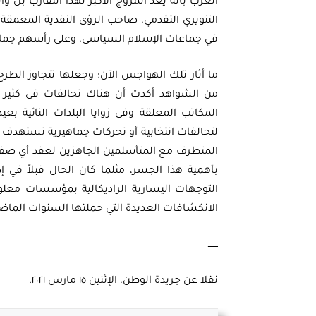
الغرب بأنه يعد المروج الأكبر لهذا التقارب بل وا
التنويري التقدمي، صاحب الرؤى النقدية المعمقة ل
في جماعات الإسلام السياسى، وعلى رأسهم جماعة ا
ما أثار تلك الهواجس الآن؛ وجعلها تتجاوز الطرح
من الشواهد أكدت أن هناك تحالفات فى كثير من
المكاتب المغلقة وفى زوايا البلدات النائية ب
لتحالفات انتخابية أو تحركات جماهيرية تستهدف ا
المتطرف مع المتأسلمين الجاهزين لعقد أي صفقة. 
بأهمية هذا الجسر، مثلما كان الحال قبلاً في إ
التوجهات اليسارية الراديكالية بمؤسسات معلوم
الانكشافات العديدة التي حملتها السنوات الماضي
ـــــــ
نقلا عن جريدة الوطن، الإثنين ١٥ مارس ٢٠٢١.