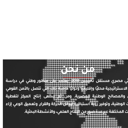
من نحن
مركز بحثي مصري مستقل تأسس 2018. يعتمد على منظور وطني في دراسة
الاستراتيجية محليًا وإقليميًا ودوليًا خاصة تلك التي تتصل بالأمن القومي
والمصالح الوطنية المصرية. ومن ثم يسعى إنتاج المركز لتغطية
ت الوطنية، وتوفير رؤية استباقية لبدائل الحركة والقرار. وتعميق الوعي إزاء
ت المختلفة عبر عدة صور من الإنتاج العلمي، والأنشطة البحثية.