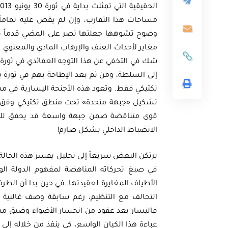
مساحات هذا التقارب، وإن لم يقض عليه تماماً
وضوح تشوهها جعلتها تصر على المضي قدماً في 
مغاير لأحداث العنف والإرهاب المادي والمعنوي ال
شك في التخفي عن هذا التوجه العقائدي في ثورة 
إلى السلطة، ومن ثم بعد الإطاحة بهم في ثورة يو
تكتيكي فقط. وتعود هذه الأجنحة اليسارية في
أوراق بحثية
تشكيل «جبهة متحدة» تحت منطق تكتيكي وفق شع
قوى متناقضة ضمن جبهة واسعة قد يحقق لليسا
ثية
ورقة بحثية - أمن الطاقة ال
الانضباط الداخلي بشكل صارم!
المتجددة وتعزيز
الغاز والنفط خارطة الموا
 المصري
وسياسات التعزيز
يرتكن البعض سريعاً إلى تحليل يفسر هذه الحالة ا
في صبغ تحركاته المناهضة لمفهوم الدولة ال
الأطياف المغايرة لعقيدتها. في حين بدا أن الطرف
EGP
EG
35.00
التحالف مع التنظيم، رغم سابقة وصف غالبية ال
فاليسار بعد عقود من انحسار الأضواء وضيق مساح
Add To Cart
Add
عباءة هذا الكيان الواسع، كي ينفذ من خلاله إلى