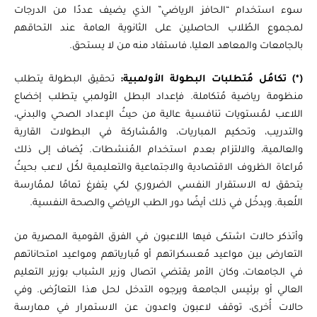
سوء استخدام “الحافز الرياضي” الذي يضيف عددًا من الدرجات
لمجموع الطُلاب الحاصلين على الثانوية العامة عند التحاقهم
بالجامعات والمعاهد العليا، فاستفاد منه من لا يستحق.
(*) تكامُل مُتطلبات البطولة الأولمبية:
تحقيق البطولة يتطلب
منظومة رياضية مُتكاملة. فإعداد البطل الأولمبي يتطلب إخضاع
اللاعب لمُستويات تنافسية عالية من حيثُ الإعداد الصحي والبدني،
والتدريب، وتحكيم المباريات، والمُشاركة في البطولات القارية
والعالمية، والالتزام بعدم استخدام المُنشطات. يُضاف إلى ذلك
مُراعاة الظروف الاقتصادية والاجتماعية والتعليمية لكُل لاعب بحيثُ
يتحقق له الاستقرار النفسي الضروري لكي يتفرغ تمامًا لممُارسة
اللُعبة. ويدخُل في ذلك أيضًا دور الطب الرياضي والصحة النفسية.
وأتذكر حالات اشتكى فيها اللاعبون في الفرق القومية المصرية من
التعارض بين مواعيد مُعسكراتهم أو مُبارياتهم ومواعيد امتحاناتهم
في الجامعات، وكان الأمر يقتضي اتصال وزير الشباب بوزير التعليم
العالي أو برئيس الجامعة ويرجوه التدخل لحل هذا التعارُض. وفي
حالات أُخرى، توقف لاعبون واعدون عن الاستمرار في ممارسة