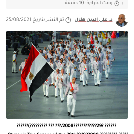
وقت القراءة: 10 دقيقة
د. على الدين هلال
تم النشر بتاريخ 25/08/2021
?????? ?29????????????2008/??? ??? ?????????)??????