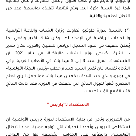
والجودو، والتايكوندو، وألعاب القوى، وتنس الطاولة، واثنتان جماعية
هُما كرة السلة وكرة اليد. ويتم مُتابعة تنفيذه بواسطة عدد من
اللجان العلمية والفنية.
(*) بالنسبة لدورة طوكيو، تعاونت وزارة الشباب واللجنة الأولمبية
والاتحادات الرياضية في الإعداد لها. وكان هُناك تقدير واقعي لما
يُمكن تحقيقه في ضوء السجل الرياضي للاعبين والفرق. فكان تقدير
د. أشرف صُبحي -وزير الشباب والرياضة- في يناير 2021 بأن
المُستهدف الفوز بعدد 3 إلى 5 ميداليات في الألعاب الفردية. وفي
الاتجاه نفسه، كان تقدير السيد هشام حطب -رئيس اللجنة الأولمبية-
في يوليو، والذي حدد الهدف بخمس ميداليات، مما جعل الرأي العام
المصري مُهيأ لقبول النتائج التي تحققت في الدورة، فقد جاءت النتائج
مُتسقة مع المُستهدفات.
الاستعداد لـ”باريس”
من الضروري ونحن في بداية الاستعداد لدورة باريس الأولمبية أن
نستخلص الدروس ونُحدد التحديات التي تواجه عملية إعداد الأبطال
الأولمبيين، والتعرُف على الجوانب المُختلفة لها من النواحي