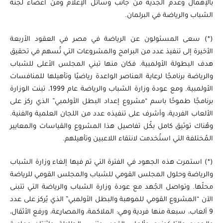
بالإهمال وعدم الجدية من جانب وسائل الإعلام ومن أعضاء لجنة
الشباب والرياضة في البرلمان.
(*) سعى المسئولون عن الرياضة في مصر في العقود الأربعة
الأخيرة إلى تنفيذ عدد من البرامج والمشروعات التي تُسهم في تحقيق
هدف البطولة الأولمبية. فكان منها تبني المجلس الأعلى للشباب
والرياضة برنامجًا لرعاية العناصر الواعدة رياضيًا وتأهيلها للمنافسات
الأولمبية. ومع عودة وزارة الشباب والرياضة عام 1999، تبنت الوزارة
برنامجًا طموحًا باسم “مشروع إعداد البطل الأولمبي” الذي ركز على
الألعاب الفردية، وأشرف على تنفيذه عدد من اللجان العلمية والفنية.
وهُناك توثيق كامل بكُل تفاصيل هذا المشروع والقياسات والمعايير
المُختلفة التي استُخدمت لانتقاء اللاعبين وتأهيلهم.
(*) استمرت هذه الجهود في الفترة التي تم فيها إلغاء وزارة الشباب
والرياضة وحلول المجلس القومي للشباب والمجلس القومي للرياضة
محلّها. وتواصل الجُهد مع عودة وزارة الشباب والرياضة التي تتبنى
الآن “المشروع القومي للموهبة والبطل الأولمبي” الذي يُركز على عدد
9 ألعاب، سبعة منها فردية وهي: الملاكمة، والمصارعة، ورفع الأثقال،