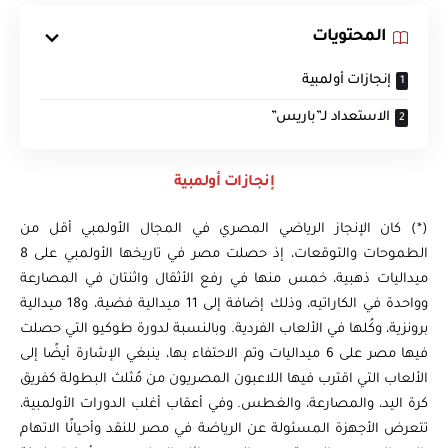
المحتويات
إنجازات أولمبية
الاستعداد لـ”باريس”
إنجازات أولمبية
(*) كان الإنجاز الرياضي المصري في المجال الأولمبي أقل من
الطموحات والتوقعات، إذ حصلت مصر في تاريخها الأولمبي على 8
ميداليات ذهبية، خمس منها في رفع الأثقال واثنتان في المصارعة
وواحدة في الكاراتيه، وذلك إضافة إلى 11 ميدالية فضية، و18 ميدالية
برونزية، وكُلها في الألعاب الفردية. وبالنسبة لدورة طوكيو التي حصلت
فيها مصر على 6 ميداليات وتم الاحتفاء بها، ينبغي الإشارة أيضًا إلى
الألعاب التي اقترب فيها اللاعبون المصريون من مُثلث البطولة كفريق
كرة اليد، والمصارعة، والغطس. وفي أعقاب أغلب الدورات الأولمبية،
تتعرض الأجهزة المسئولة عن الرياضة في مصر للنقد وأحيانًا الاتهام