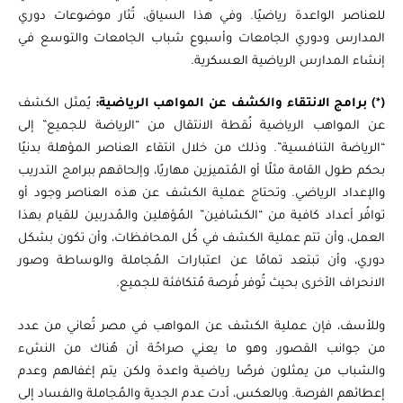
للعناصر الواعدة رياضيًا. وفي هذا السياق، تُثار موضوعات دوري
المدارس ودوري الجامعات وأسبوع شباب الجامعات والتوسع في
إنشاء المدارس الرياضية العسكرية.
(*) برامج الانتقاء والكشف عن المواهب الرياضية:
يُمثل الكشف
عن المواهب الرياضية نُقطة الانتقال من “الرياضة للجميع” إلى
“الرياضة التنافسية”. وذلك من خلال انتقاء العناصر المؤهلة بدنيًا
بحكم طول القامة مثلًا أو المُتميزين مهاريًا، وإلحاقهم ببرامج التدريب
والإعداد الرياضي. وتحتاج عملية الكشف عن هذه العناصر وجود أو
توافُر أعداد كافية من “الكشافين” المُؤهلين والمُدربين للقيام بهذا
العمل، وأن تتم عملية الكشف في كُل المحافظات، وأن تكون بشكل
دوري، وأن تبتعد تمامًا عن اعتبارات المُجاملة والوساطة وصور
الانحراف الأخرى بحيث تُوفر فُرصة مُتكافئة للجميع.
وللأسف، فإن عملية الكشف عن المواهب في مصر تُعاني من عدد
من جوانب القصور، وهو ما يعني صراحًة أن هُناك من النشء
والشباب من يمثلون فرصًا رياضية واعدة ولكن يتم إغفالهم وعدم
إعطائهم الفرصة. وبالعكس، أدت عدم الجدية والمُجاملة والفساد إلى