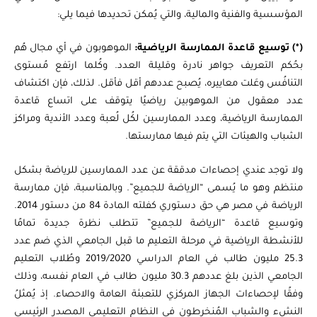
المؤسسية والفنية والمالية، والتي يُمكن تحديدها فيما يلي:
(*) توسيع قاعدة الممارسة الرياضية:
الموهوبون في أي مجال هُم
بحُكم التعريف جواهر نادرة وقليلة العدد. وكُلما ارتفع مُستوى
التنافُس وعَلت معاييره، يُصبح عددهم أقل فأقل. لذلك، فإن اكتشاف
عدد معقول من الموهوبين رياضيًا يتوقف على اتساع قاعدة
الممارسة الرياضية، وعدد الممارسين لكُل لُعبة وعدد الأندية ومراكز
الشباب والهيئات التي يتم فيها ممارستها.
ولا توجد عندي إحصاءات مدققة عن عدد الممارسين للرياضة بشكل
منتظم وهو ما يُسمى “الرياضة للجميع”. وبالمناسبة، فإن ممارسة
الرياضة في مصر هي حق دستوري كفلته المادة 84 من دستور 2014.
وتوسيع قاعدة “الرياضة للجميع” تتطلب نظرة جديدة تمامًا
للأنشطة الرياضية في مرحلة التعليم ما قبل الجامعي الذي ضم عدد
25.3 مليون طالب في العام الدراسي 2019/2020 وطُلاب التعليم
الجامعي الذين بلغ عددهم 30.3 مليون طالب في العام نفسه، وذلك
وفقًا لإحصاءات الجهاز المركزي للتعبئة العامة والاحصاء. إذ يُمثلُ
النشء والشباب المُنخرطون في النظام التعليمي المصدر الرئيسي