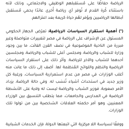
الرياضة حفاظًا على مُستقبلهم الوظيفي والاجتماعي، وذلك لأنه
باستثناء كُرة القدم لا تُوفر أي رياضة أُخرى عائدًا يحمي مُستقبل
أبطالها الرياضيين ويوُفر لهُم حياة كريمة بعد اعتزالهم.
(*) أهمية استقرار السياسات الرياضية:
تعرّض الجهاز الحكومي
المسئول عن الإشراف على الرياضة في مصر لتغييرات متواصلة وغير
مبررة من الناحية الموضوعية في نصف القرن الفائت، ما بين وجود
وزارة للشباب والرياضة، ومجلس أعلى للشباب والرياضة، ومجلسين
أحدهما للشباب والآخر للرياضة. وأثر ذلك على استقرار السياسات
الرياضية والنظم واللوائح المُنظمة لها. أضف إلى ذلك ما عانت منه
أغلب الوزارات في مصر من عدم استمرارية السياسات، ورغبة كل
وزير جديد في استحداث أشياء تُنسَب له. وفي حالة الرياضة، يزداد
الأمر صعوبة، فوزير الشباب والرياضة ليست له ولاية على الأنشطة
الرياضية في المدارس والجامعات، مما يتطلب التنسيق بين الوزراء
المعنيين، وهو أمر حكمته العلاقات الشخصية بين من تولوا تلك
الوزارات.
ووفقًا لسياسة اللا مركزية التي اتبعتها الدولة، فإن الخدمات الشبابية