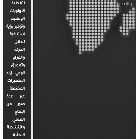
لتغطية
والإسرائيلية
الأولويات
الوطنية،
وتوفير رؤية
استباقية
لبدائل
الحركة
والقرار.
وتعميق
الوعي إزاء
المتغيرات
المختلفة
عبر عدة
صور من
الإنتاج
العلمي،
والأنشطة
البحثية.