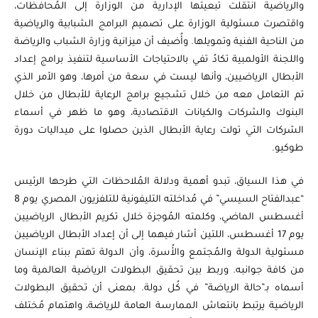
والرياضية انتقلت تبعيتها الإدارية من الوزارة إلى المُحافظات،
واقتصرت مسئولية الوزارة على تصميم البرامج الشبابية والرياضية
من الناحية الفنية وتمويلها. وأُضيف أن ميزانية وزارة الشباب والرياضة
واللجنة الأولمبية تكادُ تفي بالاحتياجات الأساسية لتنفيذ برامج إعداد
الأبطال الرياضيين، وأنها ليست في سعة من أمرها، وهو الأمر الذي
تم التعامل معه من خلال تشجيع برامج الرعاية للأبطال من خلال
البنوك والشركات والكيانات الاقتصادية، وهو ما ظهر في أسماء
الشركات التي تولت رعاية الأبطال الذين حصلوا على ميداليات دورة
طوكيو.
في هذا السياق، تبدو أهمية ودلالة المُلاحظات التي طرحها الرئيس
“عبدالفتاح السيسي” في مُداخلته التليفونية للتلفزيون المصري يوم 8
أغسطس الماضي، وكلمته المُوجزة خلال تكريم الأبطال الرياضيين
يوم 17 أغسطس، اللتين أشار فيهما إلى أن إعداد الأبطال الرياضيين
مسئولية الدولة والمُجتمع والأُسرة، وأن الدولة تهتم ببناء الإنسان
من كافة جوانبه. وربط بين تحقيق البطولات الرياضية العالمية وما
أسماه بـ”حالة الرياضة” في كُل دولة. بمعنى أن تحقيق البطولات
الرياضية يرتبط بانتعاش الممارسة العامة للرياضة، واهتمام مُختلف