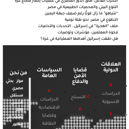
التحرك الفاعل: آفاق الدور المصري في عمليات إعمار قطاع غزة
التنوع البيئي والمحميات الطبيعية في مصر
“نتنياهو” ما زال قويًّا رغم ضعف جبهة اليمين
التطوع في مصر: نحو نقلة نوعية
ملف “الهجرة” في إسرائيل.. التحديات والتداعيات
فجوة المعلمين: مؤشرات وتوصيات
هل حققت إسرائيل أهدافها العملياتية في غزة؟
العلاقات
الدولية
قضايا
السياسات
من نحن
الأمن
العامة
والدفاع
مركز بحثي
مصري
الدراسات
مستقل
التسلح
الدراسات
الآسيوية
تأسس
الاقتصادية
2018.
وقضايا
يعتمد على
الأمن
الدراسات
الطاقة
منظور
السيبراني