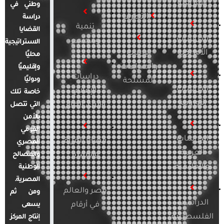
الأفريقية
وطني في
التطرف
دراسة
تنمية
القضايا
الدراسات
ومجتمع
الاستراتيجية
الأمريكية
الإرهاب
محليًا
والصراعات
وإقليميًا
دراسات
ودوليًا
المسلحة
الدراسات
الإعلام
خاصة تلك
الأوروبية
والرأي العام
التي تتصل
بالأمن
القومي
الدراسات
قضايا المرأة
المصري
العربية
والأسرة
والمصالح
والإقليمية
الوطنية
المصرية.
مصر والعالم
ومن ثم
الدراسات
في أرقام
يسعى
الفلسطينية
إنتاج المركز