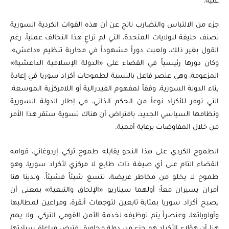
عليه.
جزء من الالتباس والتضارب ناتج عن أن هذه القوات الكردية السورية
تصنف حليفة للولايات المتحدة، التي لم تراعِ هذا التحالف عملياً، رغم
القول بغير ذلك، ولعبت دوراً مشهوداً في محاربة تنظيم «داعش»،
وكان دورها رئيسياً في القضاء على «الدولة الإسلامية الداعشية»
المزعومة، وهي عنصر فاعل بالنسبة لطموحات أكراد سوريا في إعادة
بناء الدولة السورية، وفقاً لمفهوم الفيدرالية أو اللامركزية الموسعة،
التي توفر للأكراد نوعاً من الحكم الذاتي، في إطار الدولة السورية
ونظامها السياسي الجديد، بافتراض أن هناك تسوية ستقر هذا الأمر
من خلال المفاوضات برعاية أممية.
الطموح الكردي على هذا النحو يقابله طموح تركي إردوغاني، قوامه
القضاء التام على أي صيغة ذات طابع لا مركزي لأكراد سوريا، وهو
طموح لا يخلو من مخاطر عريضة، تتسع شيئاً فشيئاً. ولدينا هنا
أمران يسيران معاً؛ أولهما سيناريو «الإلحاق والتبعية» بمعنى أن
يصبح أكراد سوريا بمثابة تابعين لتوجهات أنقرة، ومراعين لمطالبها
وأولوياتها، وعنصراً يتم توظيفه لخدمة الأمن القومي التركي. ولا يهم
هنا أن هؤلاء الأكراد هم جزء من دولة مجاورة يفترض مراعاة سيادتها