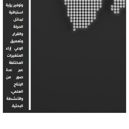
وتوفير رؤية
استباقية
لبدائل
الحركة
والقرار.
وتعميق
الوعي إزاء
المتغيرات
المختلفة
عبر عدة
صور من
الإنتاج
العلمي،
والأنشطة
البحثية.