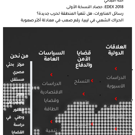
الله اللبناني
EDEX 2018: حصاد النسخة الأولى
رسائل المناورات: هل تتهيأ المنطقة لحرب جديدة؟
الحراك الشعبي في ليبيا: رقم صعب في معادلة أكثر صعوبة
العلاقات
الدولية
قضايا
السياسات
من نحن
الأمن
العامة
والدفاع
مركز بحثي
مصري
الدراسات
مستقل
التسلح
الدراسات
الآسيوية
تأسس
الاقتصادية
2018.
وقضايا
يعتمد على
الأمن
الدراسات
الطاقة
منظور
السيبراني
الأفريقية
وطني في
التطرف
دراسة
تنمية
القضايا