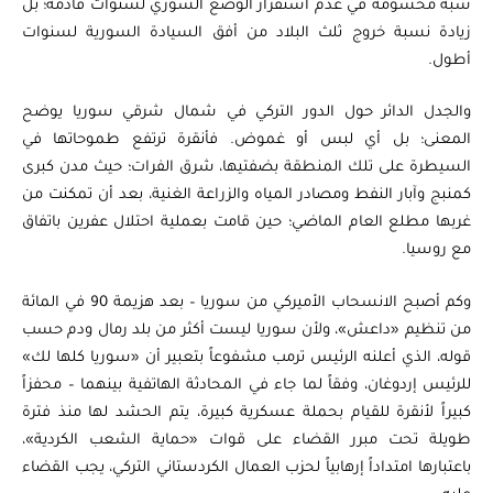
شبه محسومة في عدم استقرار الوضع السوري لسنوات قادمة؛ بل
زيادة نسبة خروج ثلث البلاد من أفق السيادة السورية لسنوات
أطول.
والجدل الدائر حول الدور التركي في شمال شرقي سوريا يوضح
المعنى؛ بل أي لبس أو غموض. فأنقرة ترتفع طموحاتها في
السيطرة على تلك المنطقة بضفتيها، شرق الفرات؛ حيث مدن كبرى
كمنبج وآبار النفط ومصادر المياه والزراعة الغنية، بعد أن تمكنت من
غربها مطلع العام الماضي؛ حين قامت بعملية احتلال عفرين باتفاق
مع روسيا.
وكم أصبح الانسحاب الأميركي من سوريا – بعد هزيمة 90 في المائة
من تنظيم «داعش»، ولأن سوريا ليست أكثر من بلد رمال ودم حسب
قوله، الذي أعلنه الرئيس ترمب مشفوعاً بتعبير أن «سوريا كلها لك»
للرئيس إردوغان، وفقاً لما جاء في المحادثة الهاتفية بينهما – محفزاً
كبيراً لأنقرة للقيام بحملة عسكرية كبيرة، يتم الحشد لها منذ فترة
طويلة تحت مبرر القضاء على قوات «حماية الشعب الكردية»،
باعتبارها امتداداً إرهابياً لحزب العمال الكردستاني التركي، يجب القضاء