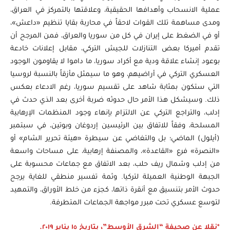
عملية الانسحاب وأهدافها الحقيقية، وعلاقتها بالتمركز في العراق،
ومدى مساهمة تلك القوات لاحقاً في محاربة بقايا تنظيم «داعش»،
أو في الضغط على إيران في كل من سوريا والعراق، فمن المرجح أن
تقدم أميركا بعض التنازلات للجيش التركي، مقابل إعلانات خادعة
بوعود إنشاء علاقة ودية مع أكراد سوريا، ما داموا لا يقاومون الوجود
العسكري التركي في أراضيهم، وهو ما سيمثل مأزقاً بالنسبة لروسيا
التي ستكون بمثابة شاهد على تقسيم سوريا، رغم الادعاء بعكس
ذلك. وسيشكل هذا الأمر حال حدوثه ضربة أخرى بعد الذي حدث في
إدلب، والتراجع التركي عن الالتزام بإنهاء وجود المنظمات الإرهابية
المسلحة، وفقاً للاتفاق بين الرئيسين إردوغان وبوتين، في سبتمبر
(أيلول) الماضي؛ بل والتغاضي عن سيطرة «هيئة تحرير الشام» أو
«النصرة» فرع «القاعدة»، والمصنفة إرهابية، على مساحات واسعة
من إدلب وشمال ريف حلب، بعد الاتفاق مع جماعات محسوبة على
الجبهة الوطنية العميلة لتركيا. وثمة تفسير منطقي للغاية يرجح
حدوث الأمر بتنسيق مع أنقرة ذاتها، كجزء من خلط الأوراق، والتمهيد
لتوسع عسكري تحت مبرر مواجهة الجماعات المتطرفة.
*نقلا عن صحيفة “الشرق الأوسط”، بتاريخ ١٥ يناير ٢٠١٩.