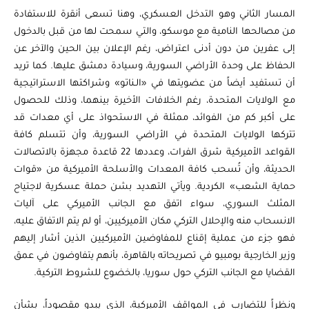
المسار الثاني وهو التدخل العسكري، وهنا تسعى أنقرة للاستفادة
من مصالحها النامية مع موسكو، والتي سمحت لها من قبل بالدخول
إلى عفرين من دون أدنى اعتراض، رغم الإعلان بين الحين والآخر عن
الحفاظ على وحدة الأراضي السورية، وسيادة دمشق عليها. كما تريد
أن تستفيد أيضاً من عضويتها في «الـناتو» وشراكتها الاستراتيجية
مع الولايات المتحدة، رغم الخلافات الأخيرة بينهما، وذلك للحصول
على أكبر كم من الفوائد، ممثلة في الاستحواذ على أي معدات قد
تتركها الولايات المتحدة في الأراضي السورية، وأن تتسلم كافة
القواعد الأميركية شرق الفرات، وعددها 22 قاعدة مجهزة بالاتصالات
الحديثة، وأن تُسحب كافة المعدات والأسلحة الأميركية من «قوات
حماية الشعب» الكردية. ويأتي التهديد بشن حملة عسكرية لاجتياح
المثلث السوري، سواء اتفق مع الجانب الأميركي على آليات
الانسحاب منه والإحلال التركي مكان الأميركيين، أو لم يتم الاتفاق عليه،
فهو جزء من عملية إقناع للمفاوضين الأميركيين الذين أشار إليهم
وزير الخارجية بومبيو في تصريحاته بالقاهرة، بأنهم يتفاوضون في عمق
القضايا مع الجانب التركي حول سوريا، بالخضوع للشروط التركية.
ونظراً للتضارب في المواقف الأميركية، الذي يبدو مقصوداً، بشأن