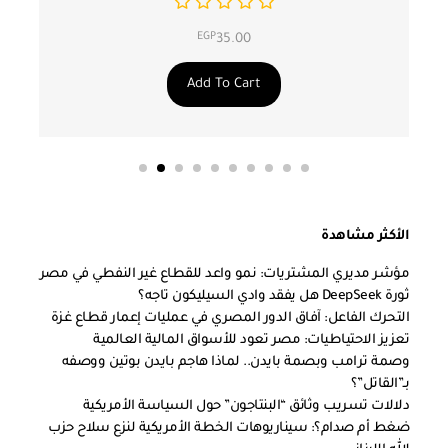
EGP
35.00
Add To Cart
الأكثر مشاهدة
مؤشر مديري المشتريات: نمو واعد للقطاع غير النفطي في مصر
ثورة DeepSeek هل يفقد وادي السيليكون تاجه؟
التحرك الفاعل: آفاق الدور المصري في عمليات إعمار قطاع غزة
تعزيز الاحتياطيات: مصر تعود للأسواق المالية العالمية
وصمة ترامب وبصمة بايدن.. لماذا هاجم بايدن بوتين ووصفه
بـ”القاتل”؟
دلالات تسريب وثائق “البنتاجون” حول السياسة الأمريكية
ضغط أم صدام؟: سيناريوهات الخطة الأمريكية لنزع سلاح حزب