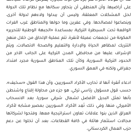
على أراضيها، وأن المنطقي أن يتحاور سكانها مع نظام تلك الدولة
لحل المشكلات المعلقة، وليس أن يبدلوا ولاءهم لدولة أخرى،
وينصاعوا لمصالحها. وفي عفرين وما حولها والمناطق غرب الفرات
الواقعة تحت السيطرة التركية، بمساعدة «الجبهة الوطنية للتحرير»
المكونة من تجمعات عميلة لأنقرة، تتم عملية الإلحاق من خلال منهج
التتريك لمظاهر الحياة والإدارة والتعليم والصحة الاتصالات، ويتم
الإشراف عليها من محافظي المدن التركية على الجانب الآخر من
الحدود التركية السورية، وكأن تلك المناطق السورية مجرد امتداد
جغرافي ولكنه في العمق السوري.
ادعاء أنقرة أنها لا تحارب الأكراد السوريين، وأن هذا القول «سخيف»،
حسب قول مسؤول رئاسي تركي، هو جزء من محاولة إقناع واشنطن
بأنها تمثل البديل الأفضل لشمال شرقي سوريا، بعد الانسحاب
الأميركي منها، وفي ذلك تَعِد الأكراد السوريين بمصير مشابه لأكراد
العراق الذين بنوا علاقات تعاون استراتيجية معها، وفتحوا لشركاتها
مجالات استثمار هائلة في كافة القطاعات، بعد أن تخلوا عن دعم
حزب العمال الكردستاني.