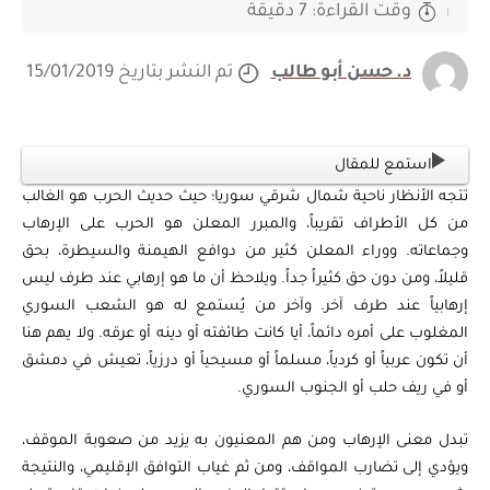
وقت القراءة: 7 دقيقة
د. حسن أبو طالب
تم النشر بتاريخ 15/01/2019
استمع للمقال
تتجه الأنظار ناحية شمال شرقي سوريا؛ حيث حديث الحرب هو الغالب
من كل الأطراف تقريباً، والمبرر المعلن هو الحرب على الإرهاب
وجماعاته. ووراء المعلن كثير من دوافع الهيمنة والسيطرة، بحق
قليلاً، ومن دون حق كثيراً جداً. ويلاحظ أن ما هو إرهابي عند طرف ليس
إرهابياً عند طرف آخر. وآخر من يُستمع له هو الشعب السوري
المغلوب على أمره دائماً، أيا كانت طائفته أو دينه أو عرقه. ولا يهم هنا
أن تكون عربياً أو كردياً، مسلماً أو مسيحياً أو درزياً، تعيش في دمشق
أو في ريف حلب أو الجنوب السوري.
تبدل معنى الإرهاب ومن هم المعنيون به يزيد من صعوبة الموقف،
ويؤدي إلى تضارب المواقف، ومن ثم غياب التوافق الإقليمي، والنتيجة