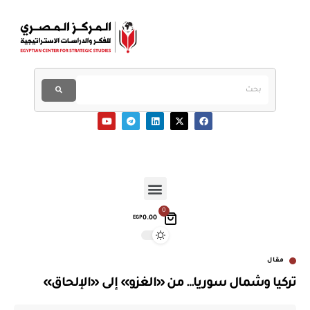
0
0.00
EGP
مقال
تركيا وشمال سوريا… من «الغزو» إلى «الإلحاق»