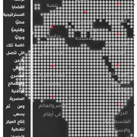
تنمية
القضايا
الدراسات
ومجتمع
الاستراتيجية
الأمريكية
الإرهاب
محليًا
والصراعات
وإقليميًا
دراسات
ودوليًا
المسلحة
الدراسات
الإعلام
خاصة تلك
الأوروبية
والرأي العام
التي تتصل
بالأمن
القومي
الدراسات
قضايا المرأة
المصري
العربية
والأسرة
والمصالح
والإقليمية
الوطنية
المصرية.
مصر والعالم
ومن ثم
الدراسات
في أرقام
يسعى
الفلسطينية
إنتاج المركز
لتغطية
والإسرائيلية