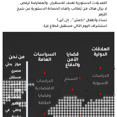
التعديلات الدستورية تهدف للاستقرار.. والمعارضة ترفض
لا يزال هناك مَن يُطالب بإلغاء الحصانة الدستورية عن شيخ
الأزهر
نساء وأطفال “داعش”… إلى أين؟
استشراف اليوم التالي مستقبل قطاع غزة
العلاقات
الدولية
قضايا
السياسات
من نحن
الأمن
العامة
والدفاع
مركز بحثي
مصري
الدراسات
مستقل
التسلح
الدراسات
الآسيوية
تأسس
الاقتصادية
2018.
وقضايا
يعتمد على
الأمن
الدراسات
الطاقة
منظور
السيبراني
الأفريقية
وطني في
التطرف
دراسة