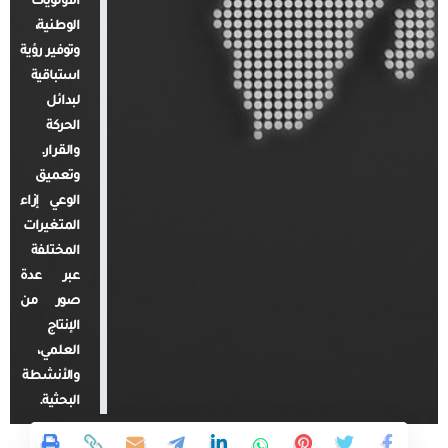
الأولويات
الوطنية،
وتوفير رؤية
استباقية
لبدائل
الحركة
والقرار.
وتعميق
الوعي إزاء
المتغيرات
المختلفة
عبر عدة
صور من
الإنتاج
العلمي،
والأنشطة
البحثية.