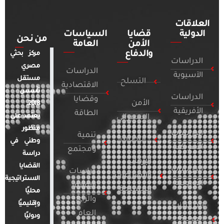
العلاقات
الدولية
قضايا
السياسات
من نحن
الأمن
العامة
والدفاع
مركز بحثي
الدراسات
مصري
الدراسات
الآسيوية
مستقل
التسلح
الاقتصادية
تأسس
الدراسات
وقضايا
الأمن
2018.
الأفريقية
الطاقة
يعتمد على
السيبراني
منظور
الدراسات
تنمية
التطرف
وطني في
الأمريكية
ومجتمع
دراسة
الإرهاب
القضايا
الدراسات
دراسات
والصراعات
الاستراتيجية
الأوروبية
الإعلام
المسلحة
محليًا
والرأي
وإقليميًا
الدراسات
العام
ودوليًا
العربية