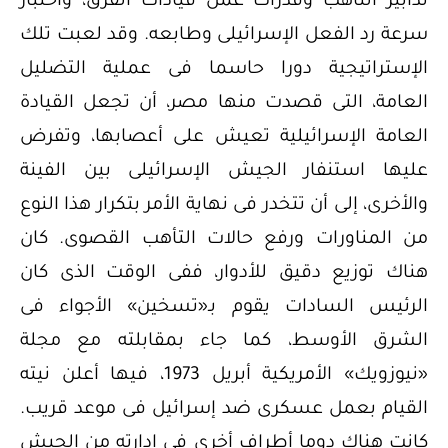
تدابير التأهب وقدرات عمل قيادات الفرق، واختبار
سرعة رد الفعل الإسرائيلى وطابعه. وقد لعبت تلك
الإستراتيجية دورا حاسما فى عملية التضليل
العامة، التى قصدت منها مصر، أن تجعل القيادة
العامة الإسرائيلية تعيش على أعصابها، وتفرض
عليها استنفار الجيش الإسرائيلى بين الفينة
والأخرى، إلى أن تتخدر فى نهاية الأمر بتكرار هذا النوع
من المناورات ورفع حالات التأهب القصوى. كان
هناك توزيع دقيق للأدوار، ففى الوقت الذى كان
الرئيس السادات يقوم بـ«تسخين» الأجواء فى
الشرق الأوسط، كما جاء بمقابلته مع مجلة
«نيوزويك» الأمريكية أبريل 1973، فيها أعلن نيته
القيام بعمل عسكرى ضد إسرائيل فى موعد قريب.
كانت هناك دوما أطراف أخرى فى إدارته من الجيش