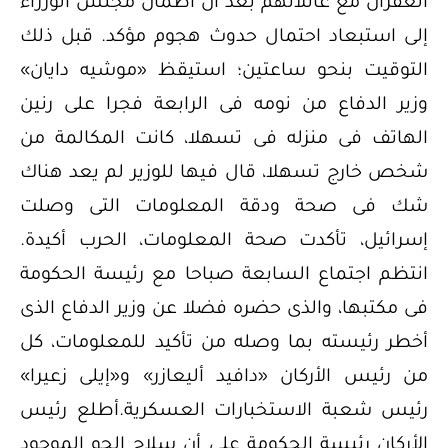
الغفران مع عائلاتهم بعد أن اطمأن مجلس الوزراء
إلى استبعاد احتمال حدوث هجوم مؤكد. قبل ذلك
التوقيت بنحو ساعتين؛ استيقظ «موشيه دايان»
وزير الدفاع من نومه فى الرابعة فجرا على رنين
الهاتف فى منزله فى تسهلا، كانت المكالمة من
شخص خارج تسهلا، قال فيها للوزير لم يعد هناك
شك فى صحة ودقة المعلومات التى وصلت
إسرائيل، تأكدت صحة المعلومات، الحرب أكيدة.
انتظم اجتماع السابعة صباحا مع رئيسة الحكومة
فى مكتبها، والذى حضره فضلا عن وزير الدفاع الذى
أخطر رئيسته بما وصله من تأكيد للمعلومات، كل
من رئيس الأركان «دافيد أليعازر» و«إيلى زعيرا»
رئيس شعبة الاستخبارات العسكرية.أطلع رئيس
الأركان رئيسة الحكومة على أن سلاح الجو الموجود