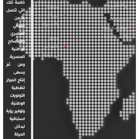
خاصة تلك
والإقليمية
قضايا
التي تتصل
المرأة
بالأمن
الدراسات
والأسرة
القومي
الفلسطينية
المصري
والإسرائيلية
مصر
والمصالح
والعالم
الوطنية
في أرقام
المصرية.
ومن ثم
يسعى
إنتاج المركز
لتغطية
الأولويات
الوطنية،
وتوفير رؤية
استباقية
لبدائل
الحركة