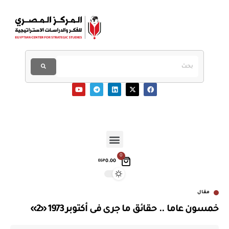
0
0.00
EGP
مقال
خمسون عاما .. حقائق ما جرى فى أكتوبر 1973 «2»