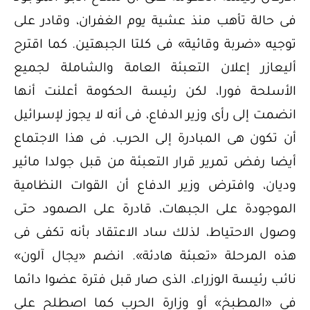
فى حالة تأهب منذ عشية يوم الغفران، وقادر على
توجيه «ضربة وقائية» فى كلتا الجبهتين. كما اقترح
أليعازر إعلان التعبئة العامة والشاملة لجميع
الأسلحة فورا، لكن رئيسة الحكومة أعلنت أنها
انضمت إلى رأى وزير الدفاع، فى أنه لا يجوز لإسرائيل
أن تكون هى المبادرة إلى الحرب. فى هذا الاجتماع
أيضا رفض تمرير قرار التعبئة من قبل جولدا مائير
وديان، وافترض وزير الدفاع أن القوات النظامية
الموجودة على الجبهات، قادرة على الصمود حتى
وصول الاحتياط، لذلك ساد الاعتقاد بأنه تكفى فى
هذه المرحلة «تعبئة هادئة». انضم «يجال آلون»
نائب رئيسة الوزراء، الذى صار قبل فترة عضوا دائما
فى «المطبخ» أو وزارة الحرب كما اصطلح على