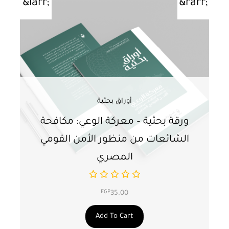
أوراق بحثية
ورقة بحثية – معركة الوعي: مكافحة
ور
الشائعات من منظور الأمن القومي
ت
المصري
EGP
35.00
Add To Cart