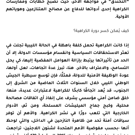
“التخندق” في مواجهة الآخر، حيث تصبح خطابات وممارسات
الكراهية إحدى أدواتها للدفاع عن مصالح المتنازعين وهوياتهم
الأولية.
كيف يُمكن كسر دورة الكراهية؟
إذا كانت الكراهية تحمل كلفة باهظة في الحالة الليبية تجلت في
تعثر الاستحقاقات السياسية وانقسام مؤسسات الدولة، إلا أن
الحد من تأثيراتها يرتبط بإزالة العوامل المفضية إليها، كي يحل
التسامح، والاعتراف بالآخر. هنا، تبرز عدة اتجاهات، لعل أولها،
عودة الوظيفة الأمنية للدولة، فمثلًا، فإن توسع سيطرة الجيش
الوطني الليبي خلال السنوات الثلاث الماضية من الشرق إلى
الجنوب، قد يُعد اتجاهًا كابحًا للكراهية لاعتبارات عديدة، منها:
خلق ضامن أمني مؤسسي يشرف على إنفاذ أي اتفاقات مصالحة
محلية، وكبح جماح الميليشات المسلحة، ومن ثم، الأدوار
الخارجية التي تلعب دورًا في نشر الكراهية. والأهم أن توفر
سياقات آمنة تحد من ظاهرة النازحين في الداخل، والتي لوحظ
أنها -بحسب مفوضية الأمم المتحدة لشئون اللاجئين- تراجعت