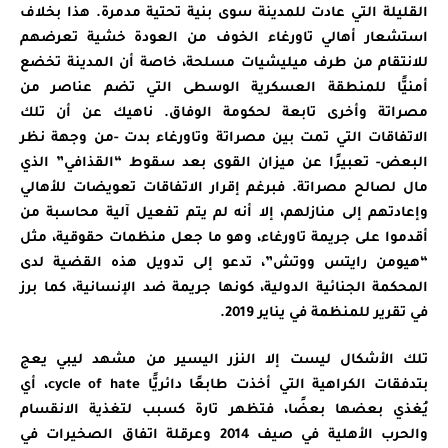
القليلة التي عادت للمدينة سوى بنية تحتية مدمرة. هذا بخلاف
استشعار أهالي تاورغاء الخوف من العودة خشية تعرضهم
للانتقام من طرف ميليشيات مسلحة، خاصة أن المدينة تخضع
أمنيًّا للمنطقة العسكرية الوسطى التي تضم عناصر من
مصراتة وأخرى تابعة لحكومة الوفاق. ناهيك عن أن تلك
الاتفاقات التي تمت بين مصراتة وتاورغاء بدت -من وجهة نظر
البعض- تعبيرًا عن ميزان القوى بعد سقوط “القذافي” الذي
مال لصالح مصراتة. فبرغم إقرار الاتفاقات تعويضات للأهالي
وإعادتهم إلى منازلهم، إلا أنه لم يتم تفعيل آلية محاسبة من
أقدموا على جريمة تاورغاء، وهو ما جعل منظمات حقوقية، مثل
“هيومن رايتس ووتش”، تدعو إلى تدويل هذه القضية لدى
المحكمة الجنائية الدولية، كونها جريمة ضد الإنسانية، كما برز
في تقرير للمنظمة في يناير 2019.
تلك الأشكال ليست إلا النزر اليسير من مشهد ليبي يعج
بتدفقات الكراهية التي أخذت طابعًا دائريًّا cycle of hate، أي
يُغذي بعضها بعضًا، فتظهر تارة كسبب لتغذية الانقسام
والحرب الأهلية في صيف 2014 وعرقلة اتفاق الصخيرات في