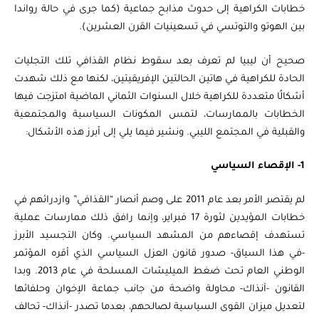
خطابات الكراهية إلى حدوث مذابح جماعية (كما جرى في حالة رواندا
بين الهوتو والتوتسي في تسعينيات القرن العشرين).
صحيح أن ليبيا لم تعرف بعد سقوط نظام القذافي تلك التجليات
الحادة للكراهية في هاتين الحالتين الإفريقيتين، لكنها مع ذلك شهدت
أشكالًا متعددة للكراهية خلال السنوات الثماني الماضية امتزجت فيها
الخطابات بالممارسات، لتمس المكونات السياسية والمجتمعية
والقبلية في المجتمع الليبي. ونشير فيما يلي إلى أبرز هذه الأشكال:
1- الإقصاء السياسي
لم يقتصر الأمر بعد عام 2011 على وصم أنصار “القذافي” وازدرائهم في
خطابات المؤيدين لثورة 17 فبراير، وإنما رافق ذلك ممارسات عملية
تستهدف إقصاءهم من المشهد السياسي. وكان التجسيد الأبرز
-في هذا السياق- صدور قانون العزل السياسي الذي أقره المؤتمر
الوطني العام تحت ضغط الميليشات المسلحة في عام 2013. وبدا
القانون -آنذاك- محاولة واضحة من جانب جماعة الإخوان وحلفائها
لتعديل ميزان القوى السياسية لصالحهم، بعدما تصدر -آنذاك- تحالف