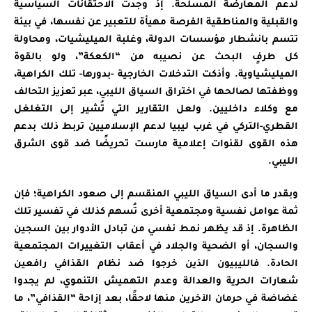
لدعم المعارضة المسلحة. إذ وجدت الاحتقانات السياسية
والقبلية والمناطقية الفرصة مهيأة للتعبير عن نفسها، في بيئة
تتسم بانشطار مؤسسات الدولة، وغلبة الميليشيات، ومحاولة
كل طرفٍ البحث عن نصيبه من “الكعكة”، ولو بالقوة
الميليشياوية. وأذكت التدخلات الخارجية -بدورها- تلك الكراهية،
ووظفتها لصالحها في اختراق السياق الليبي، عبر تعزيز التحالف
مع وكلاء داخليين. ولعل التقارير التي تُشير إلى التغلغل
القطري-التركي في غرب ليبيا لدعم الإسلاميين تربط ذلك بدعم
هذه القوى لقنوات إعلامية مارست تحريضًا ضد قوى الشرق
الليبي.
وبقدر ما أدى السياق الليبي المنقسم إلى صعود الكراهية؛ فإن
ثمة عوامل نفسية ومجتمعية أخرى تُسهم كذلك في تفسير تلك
الظاهرة. إذ قد يظهر نمط نفسي من تبادل الأدوار بين السجين
والسجان، أو الضحية والجلاد في أعقاب التغييرات المجتمعية
الحادة. فالليبيون الذين خرجوا ضد نظام القذافي رافعين
شعارات الحرية والعدالة وعدم التهميش التنموي، لم يجدوا
غضاضة في حرمان الآخرين منها لاحقًا، بعد إزاحة “القذافي”، ما