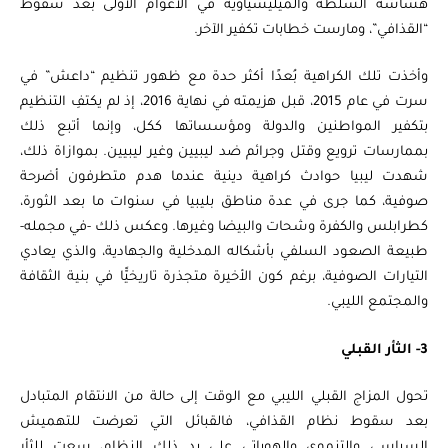
هشاشة السلطة والميليشياوية في الأعوام الأولى بعد سقوط
“القذافي”، ومارست خطابات تكفير الآخر.
وأخذت تلك الكراهية بُعدًا أكثر حدة مع ظهور تنظيم “داعش” في
سرت في عام 2015، قبل هزيمته في نهاية 2016، إذ لم يكتفِ التنظيم
بتكفير المواطنين والدولة ومؤسساتها ككل، وإنما أتبع ذلك
بممارسات ترويع وقتل وجرائم ضد ليبيين وغير ليبيين. بموازاة ذلك،
شهدت ليبيا حوادث كراهية دينية عندما هدم متطرفون أضرحة
صوفية، كما جرى في عدة مناطق بليبيا في سنوات ما بعد الثورة،
كطرابلس والكفرة وشحات والبيضا وغيرها. وعكس ذلك -في مجمله-
طبيعة الصعود السلفي بأشكاله المدخلية والجهادية، والذي يعادي
التيارات الصوفية، برغم كون الأخيرة متجذرة تاريخيًّا في بنية الثقافة
والمجتمع الليبي.
3- الثأر القبلي
تحول المزاج القبلي الليبي مع الوقت إلى حالة من الانتقام المتبادل
بعد سقوط نظام القذافي، فالقبائل التي تعرضت للتهميش
السياسي والتنموي والهوياتي على يد ذلك النظام، سعت للثأر