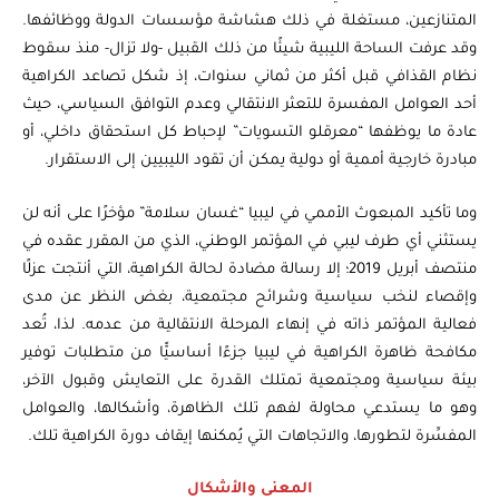
المتنازعين، مستغلة في ذلك هشاشة مؤسسات الدولة ووظائفها.
وقد عرفت الساحة الليبية شيئًا من ذلك القبيل -ولا تزال- منذ سقوط
نظام القذافي قبل أكثر من ثماني سنوات، إذ شكل تصاعد الكراهية
أحد العوامل المفسرة للتعثر الانتقالي وعدم التوافق السياسي، حيث
عادة ما يوظفها “معرقلو التسويات” لإحباط كل استحقاق داخلي، أو
مبادرة خارجية أممية أو دولية يمكن أن تقود الليبيين إلى الاستقرار.
وما تأكيد المبعوث الأممي في ليبيا “غسان سلامة” مؤخرًا على أنه لن
يستثني أي طرف ليبي في المؤتمر الوطني، الذي من المقرر عقده في
منتصف أبريل 2019؛ إلا رسالة مضادة لحالة الكراهية، التي أنتجت عزلًا
وإقصاء لنخب سياسية وشرائح مجتمعية، بغض النظر عن مدى
فعالية المؤتمر ذاته في إنهاء المرحلة الانتقالية من عدمه. لذا، تُعد
مكافحة ظاهرة الكراهية في ليبيا جزءًا أساسيًّا من متطلبات توفير
بيئة سياسية ومجتمعية تمتلك القدرة على التعايش وقبول الآخر،
وهو ما يستدعي محاولة لفهم تلك الظاهرة، وأشكالها، والعوامل
المفسِّرة لتطورها، والاتجاهات التي يُمكنها إيقاف دورة الكراهية تلك.
المعنى والأشكال