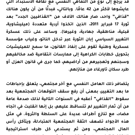
قد يرجع إلى نوع من التماهي النفسي مع ثقافة الاستبداد التي
عايشوها لأكثر من 42 عامًا. وبالتالي، فبدلًا من أن يكون هنالك
“قذافي” واحد، صار هنالك الآلاف من “القذافيين الجدد” بعد
ثورة 17 فبراير 2011، الذين اتخذوا أردية متعددة (ميليشاوية،
قبلية، مناطقية، جهادية، وغيرها). وساعد على ذلك عسكرة
التغيير السياسي إبان الثورة عبر تدخل الناتو، وغياب مؤسسة
عسكرية وطنية تقوم على إنفاذ القانون، ما سمح للميليشيات
بتحويل خطابات الكراهية إلى ممارسات انتقامية ضد مخالفيهم
وسجنهم وتهجيرهم من أراضيهم، كما جرى في قانون العزل أو
طرد سكان تاورغاء من منازلهم.
يتضافر ذلك العامل النفسي مع آخر مجتمعي، يتعلق بإحباطات
ما بعد التغيير، بمعنى أن رفع سقف التوقعات المجتمعية بعد
سقوط “القذافي” أعقبه في السنوات التالية لذلك صدمة عامة
من أن ثمار التغيير لم تتساقط عليهم، بل إنها انقلبت في اتجاه
مضاد، مع تنازع أطراف عديدة على السلطة والثروة. في مثل
هذه الأجواء تضعف الثقة المجتمعية المتبادلة، ويتآكل رأس
المال المجتمعي، ومن ثم يستدعي كل طرف استراتيجية