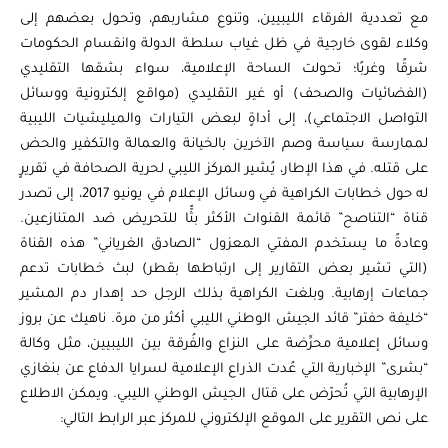
مع تعددية الفرقاء الليبيين، وتنوع مشاربهم، وتحول بعضهم إلى
وكلاء لقوى خارجية في ظل غياب سلطة الدولة وانقسام الحكومات
شرقًا وغربًا؛ تحولت الساحة الإعلامية، سواء بشقها التقليدي
(الفضائيات والصحف) أو غير التقليدي (مواقع إلكترونية ووسائل
التواصل الاجتماعي)، إلى أداةٍ لبعض التيارات والميليشيات الليبية
لممارسة سياسة وصم الآخرين بالخيانة والعمالة والتكفير والحض
على قتله. في هذا الإطار، يُشير المركز الليبي لحرية الصحافة في تقريرٍ
له حول خطابات الكراهية في وسائل الإعلام في يونيو 2017، إلى تصدر
قناة “التناصح” قائمة القنوات الأكثر بثًّا للتحريض ضد المتنازعين.
وعادةً ما يستخدم المفتي المعزول “الصادق الغرياني” هذه القناة
(التي تشير بعض التقارير إلى ارتباطها بقطر) لبث خطابات تدعم
جماعات إرهابية. وبلغت الكراهية بذلك الرجل حد إهدار دم المشير
“خليفة حفتر” قائد الجيش الوطني الليبي أكثر من مرة. ناهيك عن بروز
وسائل إعلامية محرِّضة على النزاع والفُرقة بين الليبيين، مثل وكالة
“بشرى” الإخبارية التي عُدت الذراع الإعلامية لسرايا الدفاع عن بنغازي
الإرهابية التي تُحرّض على قتال الجيش الوطني الليبي. ويمكن الاطلاع
على نص التقرير على الموقع الإلكتروني للمركز عبر الرابط التالي: