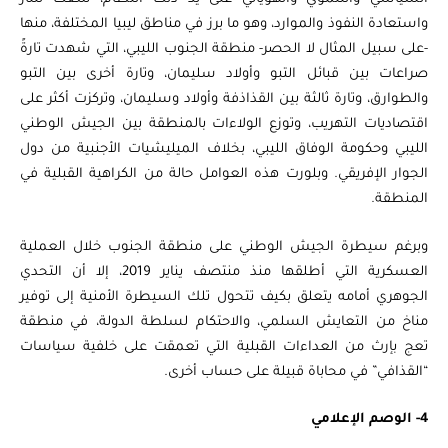
واستعادة النفوذ والموارد، وهو ما برز في مناطق ليبيا المختلفة، منها
-على سبيل المثال لا الحصر- منطقة الجنوب الليبي، التي شهدت تارةً
صراعات بين قبائل التبو وأولاد سليمان، وتارة أخرى بين التبو
والطوارق، وتارة ثالثة بين القذاذفة وأولاد وسليمان، وتركزت أكثر على
اقتصاديات التهريب، وتوزع الولاءات بالمنطقة بين الجيش الوطني
الليبي وحكومة الوفاق الليبي، بخلاف الميليشيات الأجنبية من دول
الجوار الإفريقي. وبلورت هذه العوامل حالة من الكراهية القبلية في
المنطقة.
وبرغم سيطرة الجيش الوطني على منطقة الجنوب خلال العملية
العسكرية التي أطلقها منذ منتصف يناير 2019، إلا أن التحدي
الجوهري أمامه يتعلق بكيف تتحول تلك السيطرة الأمنية إلى توفير
مناخ من التعايش السلمي، والاحتكام لسلطة الدولة، في منطقة
تعج بإرث من العداءات القبلية التي تعمقت على خلفية سياسات
“القذافي” في محاباة قبيلة على حساب أخرى.
4- الوصم الإعلامي