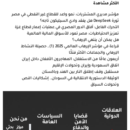
الأكثر مشاهدة
مؤشر مديري المشتريات: نمو واعد للقطاع غير النفطي في مصر
ثورة DeepSeek هل يفقد وادي السيليكون تاجه؟
التحرك الفاعل: آفاق الدور المصري في عمليات إعمار قطاع غزة
تعزيز الاحتياطيات: مصر تعود للأسواق المالية العالمية
هل يمكن أن ينتهي الإرهاب؟
قراءة في مؤشر الإرهاب العالمي 2025 (1).. حصيلة النشاط
الإرهابي والجماعات الأكثر فتكًا
أربعون عامًا من الاستغلال: المهاجرون الأفغان داخل إيران
اتفاق السعودية وإيران وتحولات الإقليم
مستقبل وقف إطلاق النار بين الهند وباكستان
الوثيقة الدستورية الانتقالية في السودان.. إشكاليات النص
وتحولات السياق
العلاقات
الدولية
قضايا
السياسات
من نحن
الأمن
العامة
والدفاع
مركز بحثي