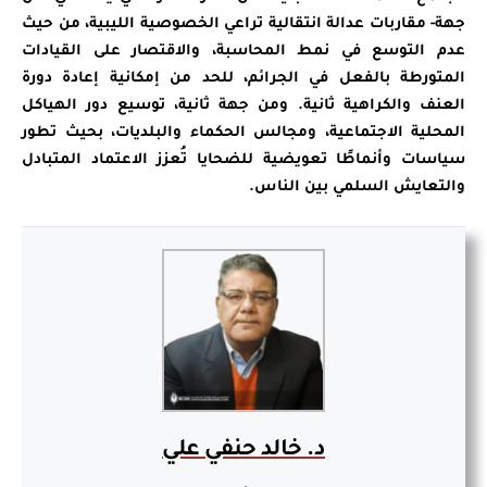
جهة- مقاربات عدالة انتقالية تراعي الخصوصية الليبية، من حيث
عدم التوسع في نمط المحاسبة، والاقتصار على القيادات
المتورطة بالفعل في الجرائم، للحد من إمكانية إعادة دورة
العنف والكراهية ثانية. ومن جهة ثانية، توسيع دور الهياكل
المحلية الاجتماعية، ومجالس الحكماء والبلديات، بحيث تطور
سياسات وأنماطًا تعويضية للضحايا تُعزز الاعتماد المتبادل
والتعايش السلمي بين الناس.
د. خالد حنفي علي