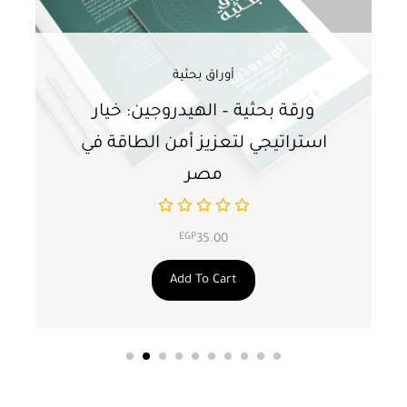
أوراق بحثية
ورقة بحثية – الهيدروجين: خيار
و
استراتيجي لتعزيز أمن الطاقة في
ا
مصر
EGP
35.00
Add To Cart