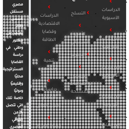
مصري
الدراسات
مستقل
التسلح
الدراسات
الآسيوية
تأسس
الاقتصادية
2018.
وقضايا
يعتمد على
الأمن
الدراسات
الطاقة
منظور
السيبراني
الأفريقية
وطني في
التطرف
دراسة
تنمية
القضايا
الدراسات
ومجتمع
الاستراتيجية
الأمريكية
الإرهاب
محليًا
والصراعات
وإقليميًا
دراسات
ودوليًا
المسلحة
الدراسات
الإعلام
خاصة تلك
الأوروبية
والرأي العام
التي تتصل
بالأمن
القومي
الدراسات
قضايا المرأة
المصري