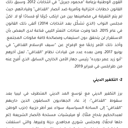
القوى الوطنية بزعامة “محمود جبريل” في انتخابات 2012. وسبق ذلك
القانون خطابات اختزالية وتآمرية ضد أنصار “القذافي” وقياداتهم، حيث
لم يتم التفرقة في مضامينها بين من ارتكب جُرمًا أو فسادًا أو لا. لكنّ
مجلس النواب (الذي تشكَّل بعد انتخابات 2014) ألغى ذلك القانون
في عام 2015. كما وفرت مناخات التعثر الليبي قناعة لدى البعض بأن
الاستقرار لن يتحقق دون استيعاب ومصالحة كافة مكونات المجتمع.
وأخذ ذلك الأمر زخمًا مع الإفراج عن “سيف الإسلام القذافي” في
يونيو 2017، ومن بعده عدد من قيادات نظام “القذافي”، لعل آخرهم
“أبو زيد عمر دورده” رئيس جهاز الأمن الخارجي السابق، الذي أُفرج عنه
من طرابلس في فبراير 2019.
2- التكفير الديني
برز التكفير الديني مع توسع المد الديني المتطرف في ليبيا بعد
سقوط “القذافي”؛ إذ عاد الجهاديون السابقون الذين حاربهم
“القذافي” إلى الساحة السياسية، سواء عبر أطر حزبية (حزب الوطن
لعبدالحكيم بلحاج مثلًا)، أو ميليشيات مسلحة كأنصار الشريعة (تم
حلها لاحقًا)، ومجلس شورى مجاهدي درنة وغيرها، والتي استغلت