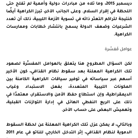
ديسمبر 2015، وما تلاه من مبادرات دولية وأممية لم تفلح حتى
اللحظة في إقرار السلام. وعلى الجانب الآخر، تبرز الكراهية أيضًا
كنتيجة لتراكم التعثر ذاته في تسوية الأزمة الليبية، ذلك أن تعدد
الشرعيات وضعف الدولة يسمح بانتشار خطابات وممارسات
الكراهية.
عوامل مُفسِّرة
لكن السؤال المطروح هنا يتعلق بالعوامل المفسِّرة لصعود
تلك الكراهية المعلنة بعد سقوط نظام القذافي، كون الأخير
أسهم عبر سياساته في توفير سياقات الكراهية الكامنة بين
المكونات الليبية المتعددة، بفعل الاستبداد وغياب
الديمقراطية، وإن استطاع حفظ الأمن والاستقرار، معتمدًا في
ذلك على الريع النفطي الهائل في إدارة التوازنات القبلية،
وتهميش البعض على حساب الآخر.
وبالتالي، لا يمكن عزل تلك الكراهية المعلنة عن لحظة السقوط
الدموية لنظام القذافي، إثر التدخل الخارجي للناتو في عام 2011