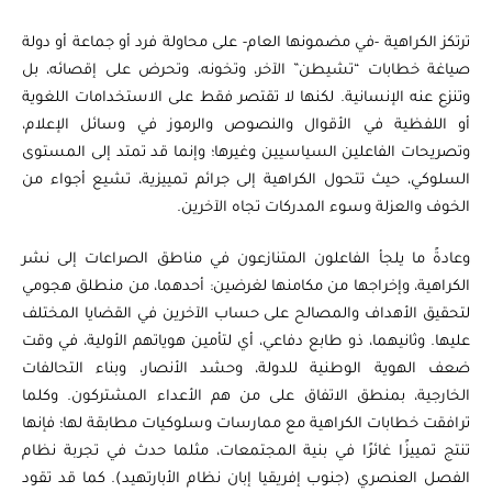
ترتكز الكراهية -في مضمونها العام- على محاولة فرد أو جماعة أو دولة
صياغة خطابات “تشيطن” الآخر، وتخونه، وتحرض على إقصائه، بل
وتنزع عنه الإنسانية. لكنها لا تقتصر فقط على الاستخدامات اللغوية
أو اللفظية في الأقوال والنصوص والرموز في وسائل الإعلام،
وتصريحات الفاعلين السياسيين وغيرها؛ وإنما قد تمتد إلى المستوى
السلوكي، حيث تتحول الكراهية إلى جرائم تمييزية، تشيع أجواء من
الخوف والعزلة وسوء المدركات تجاه الآخرين.
وعادةً ما يلجأ الفاعلون المتنازعون في مناطق الصراعات إلى نشر
الكراهية، وإخراجها من مكامنها لغرضين: أحدهما، من منطلق هجومي
لتحقيق الأهداف والمصالح على حساب الآخرين في القضايا المختلف
عليها. وثانيهما، ذو طابع دفاعي، أي لتأمين هوياتهم الأولية، في وقت
ضعف الهوية الوطنية للدولة، وحشد الأنصار، وبناء التحالفات
الخارجية، بمنطق الاتفاق على من هم الأعداء المشتركون. وكلما
ترافقت خطابات الكراهية مع ممارسات وسلوكيات مطابقة لها؛ فإنها
تنتج تمييزًا غائرًا في بنية المجتمعات، مثلما حدث في تجربة نظام
الفصل العنصري (جنوب إفريقيا إبان نظام الأبارتهيد). كما قد تقود