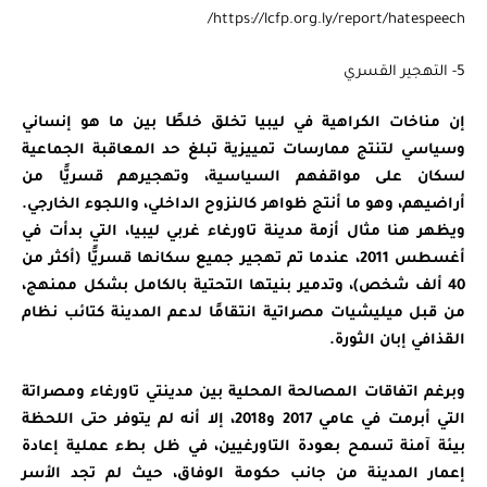
https://lcfp.org.ly/report/hatespeech/
5- التهجير القسري
إن مناخات الكراهية في ليبيا تخلق خلطًا بين ما هو إنساني
وسياسي لتنتج ممارسات تمييزية تبلغ حد المعاقبة الجماعية
لسكان على مواقفهم السياسية، وتهجيرهم قسريًّا من
أراضيهم، وهو ما أنتج ظواهر كالنزوح الداخلي، واللجوء الخارجي.
ويظهر هنا مثال أزمة مدينة تاورغاء غربي ليبيا، التي بدأت في
أغسطس 2011، عندما تم تهجير جميع سكانها قسريًّا (أكثر من
40 ألف شخص)، وتدمير بنيتها التحتية بالكامل بشكل ممنهج،
من قبل ميليشيات مصراتية انتقامًا لدعم المدينة كتائب نظام
القذافي إبان الثورة.
وبرغم اتفاقات المصالحة المحلية بين مدينتي تاورغاء ومصراتة
التي أبرمت في عامي 2017 و2018، إلا أنه لم يتوفر حتى اللحظة
بيئة آمنة تسمح بعودة التاورغيين، في ظل بطء عملية إعادة
إعمار المدينة من جانب حكومة الوفاق، حيث لم تجد الأسر