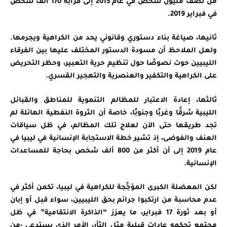
من نصف مليون شخص في عام 2015 إلى قرابة 170 ألف شخص
في فبراير 2019.
ثانيها، صياغة بناء دستوري وقانوني يحد من الكراهية ويجرمها.
ولعل الملاحظ أن مسودة الدستور المختلف عليها بين الفرقاء
الليبيين حوت نصوصًا حول تنظيم حرية التعبير، وحظر التحريض
على الكراهية والتكفير والعنصرية والتهجير القسري.
ثالثها، إعادة الاعتبار للمظالم التنموية للمناطق والقبائل
الليبية شرقًا وغربًا وجنوبًا، خاصة أن الثروة النفطية الهائلة لم
تجد طريقها حتى الآن لعلاج تلك المظالم، في ظل سياقات
العنف والفوضى، إذ تشير خطة الاستجابة الإنسانية في ليبيا في
عام 2019 إلى أن أكثر من 800 ألف شخص بحاجة للمساعدات
الإنسانية.
لكن المعضلة الكبرى المؤجِّجة للكراهية في ليبيا، تكمن أكثر في
عدم محاسبة من ارتكبوا جرائم بحق الليبيين، سواء قبل أو إبان
أو بعد ثورة 17 فبراير، ما يعزز “الذاكرة الانتقامية” في ظل
مجتمع تحكمه عادات قبلية مثل الثأر، الأمر الذي يستدعي -من