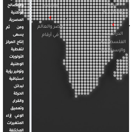
العربية
والأسرة
والمصالح
والإقليمية
الوطنية
المصرية.
مصر والعالم
ومن ثم
الدراسات
في أرقام
يسعى
الفلسطينية
إنتاج المركز
لتغطية
والإسرائيلية
الأولويات
الوطنية،
وتوفير رؤية
استباقية
لبدائل
الحركة
والقرار.
وتعميق
الوعي إزاء
المتغيرات
المختلفة