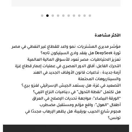
الأكثر مشاهدة
مؤشر مديري المشتريات: نمو واعد للقطاع غير النفطي في مصر
ثورة DeepSeek هل يفقد وادي السيليكون تاجه؟
تعزيز الاحتياطيات: مصر تعود للأسواق المالية العالمية
التحرك الفاعل: آفاق الدور المصري في عمليات إعمار قطاع غزة
أزمة جديدة : تداعيات قانون الأوقاف الجديد في الهند
والسيناريوهات المحتملة
التصعيد في غزة: هل يستعد الجيش الإسرائيلي لغزو بري؟
هل تكتمل “نقطة التحول” في ديناميات النزاع الليبي؟
“الورقة البيضاء”: مواجهة تحديات الإصلاح في العراق
أطفال “الهول”: واقع مؤلم ومستقبل مضطرب
هجوم شارع الحبيب بورقيبة: هل يظهر الإرهاب مجددًا في
تونس؟