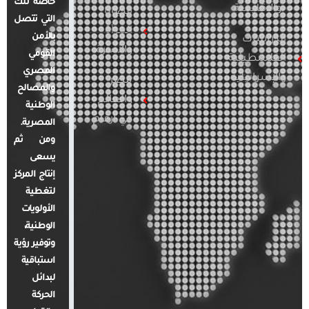
خاصة تلك
والإقليمية
قضايا
التي تتصل
المرأة
بالأمن
الدراسات
والأسرة
القومي
الفلسطينية
المصري
والإسرائيلية
مصر
والمصالح
والعالم
الوطنية
في أرقام
المصرية.
ومن ثم
يسعى
إنتاج المركز
لتغطية
الأولويات
الوطنية،
وتوفير رؤية
استباقية
لبدائل
الحركة