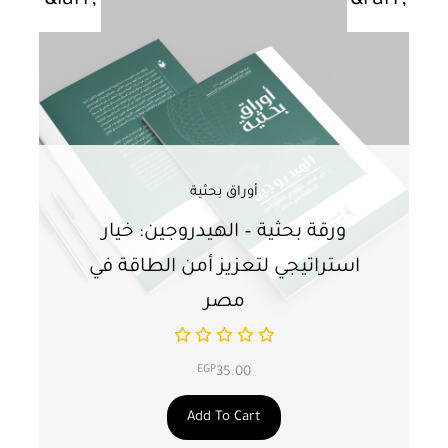
أوراق بحثية
ورقة بحثية – الهيدروجين: خيار
و
استراتيجي لتعزيز أمن الطاقة في
ا
مصر
EGP
35.00
Add To Cart