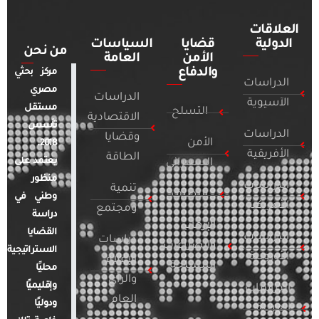
العلاقات
الدولية
قضايا
السياسات
من نحن
الأمن
العامة
والدفاع
مركز بحثي
الدراسات
مصري
الدراسات
الآسيوية
مستقل
التسلح
الاقتصادية
تأسس
الدراسات
وقضايا
الأمن
2018.
الأفريقية
الطاقة
يعتمد على
السيبراني
منظور
الدراسات
تنمية
التطرف
وطني في
الأمريكية
ومجتمع
دراسة
الإرهاب
القضايا
الدراسات
دراسات
والصراعات
الاستراتيجية
الأوروبية
الإعلام
المسلحة
محليًا
والرأي
وإقليميًا
الدراسات
العام
ودوليًا
العربية