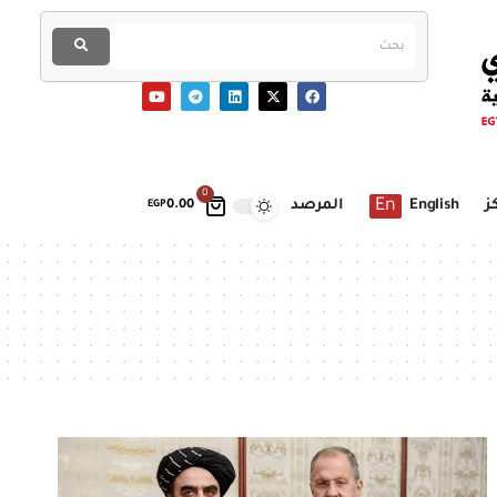
0
En
ز
English
المرصد
EGP
0.00