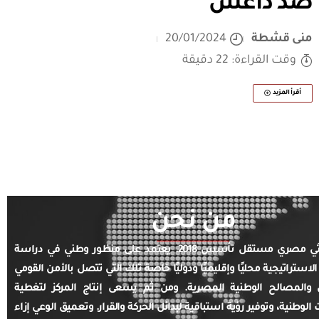
ضد داعش
منى قشطة
20/01/2024
وقت القراءة: 22 دقيقة
أقرأ المزيد
من نحن
مركز بحثي مصري مستقل تأسس 2018. يعتمد على منظور وطني في دراسة
الاستراتيجية محليًا وإقليميًا ودوليًا خاصة تلك التي تتصل بالأمن القومي
والمصالح الوطنية المصرية. ومن ثم يسعى إنتاج المركز لتغطية
ت الوطنية، وتوفير رؤية استباقية لبدائل الحركة والقرار. وتعميق الوعي إزاء