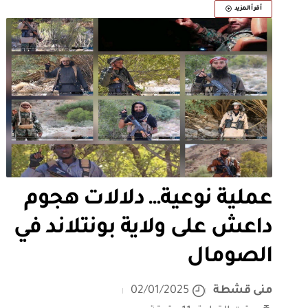
أقرأ المزيد
عملية نوعية… دلالات هجوم
داعش على ولاية بونتلاند في
الصومال
منى قشطة
02/01/2025