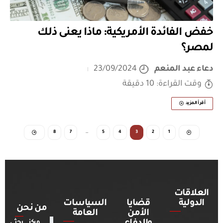
خفض الفائدة الأمريكية: ماذا يعنى ذلك
لمصر؟
دعاء عبد المنعم
23/09/2024
وقت القراءة: 10 دقيقة
أقرأ المزيد
8
7
…
5
4
3
2
1
العلاقات
الدولية
قضايا
السياسات
من نحن
الأمن
العامة
مركز بحثي