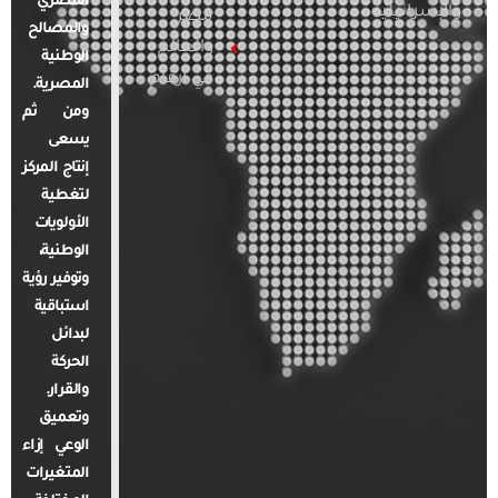
المصري
والإسرائيلية
مصر
والمصالح
والعالم
الوطنية
في أرقام
المصرية.
ومن ثم
يسعى
إنتاج المركز
لتغطية
الأولويات
الوطنية،
وتوفير رؤية
استباقية
لبدائل
الحركة
والقرار.
وتعميق
الوعي إزاء
المتغيرات