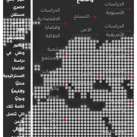
والدفاع
الدراسات
مصري
الدراسات
الآسيوية
مستقل
التسلح
الاقتصادية
تأسس
الدراسات
وقضايا
الأمن
2018.
الأفريقية
الطاقة
يعتمد على
السيبراني
منظور
الدراسات
تنمية
التطرف
وطني في
الأمريكية
ومجتمع
دراسة
الإرهاب
القضايا
الدراسات
دراسات
والصراعات
الاستراتيجية
الأوروبية
الإعلام
المسلحة
محليًا
والرأي
وإقليميًا
الدراسات
العام
ودوليًا
العربية
خاصة تلك
والإقليمية
قضايا
التي تتصل
المرأة
بالأمن
الدراسات
والأسرة
القومي
الفلسطينية