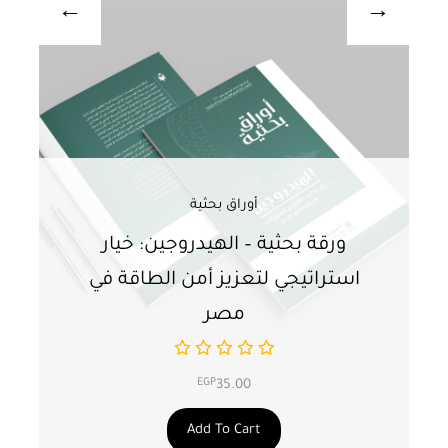
أوراق بحثية
ورقة بحثية – الهيدروجين: خيار
و
استراتيجي لتعزيز أمن الطاقة في
ا
مصر
EGP
35.00
Add To Cart