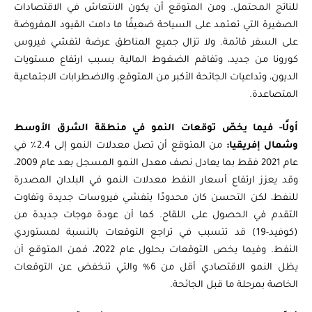
للناتج المحتمل. ومن المتوقع أن يكون الانتعاش في الاقتصادات
الصغيرة التي تعتمد على السياحة ضعيفًا ما دامت القيود المفروضة
على السفر قائمة. ولا تزال جميع المناطق عرضة لتفشي فيروس
كورونا من جديد، وتفاقم الضغوط المالية بسبب ارتفاع مستويات
الديون، وتداعيات الجائحة الأكبر من المتوقع، والاضطرابات الاجتماعية
المتصاعدة.
أولًا- فيما يخصّ توقعات النمو في منطقة الشرق الأوسط
وشمال إفريقيا:
من المتوقع أن تصل معدلات النمو إلى 2.4٪ في
عام 2021 فقط بما يعادل نصف معدل النمو المسجل بعد عام 2009،
وقد يعزز ارتفاع أسعار النفط معدلات النمو في البلدان المصدرة
للنفط، لكن التحسن كان محدودًا بتفشي فيروسات جديدة وتفاوت
التقدم في الحصول على اللقاح. كما أن عودة موجات جديدة من
(كوفيد-19) قد تتسبب في تراجع التوقعات بالنسبة لمستوردي
النفط. وفيما يخص التوقعات بحلول عام 2022، فمن المتوقع أن
يظل النمو الاقتصادي أقل من 6% والتي تنخفض عن التوقعات
الخاصة بمرحلة ما قبل الجائحة.