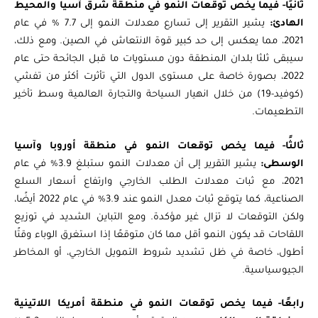
ثانيًا- فيما يخص توقعات النمو في منطقة شرق آسيا والمحيط
الهادئ:
يشير التقرير إلى تسارع معدلات النمو إلى 7.7 % في عام
2021، مما يعكس إلى حد كبير قوة الانتعاش في الصين. ومع ذلك،
سيبقى ثلثا بلدان المنطقة دون مستويات ما قبل الجائحة حتى عام
2022، بصورة خاصة على مستوى الدول التي تأثرت أكثر من تفشي
(كوفيد-19) من خلال انهيار السياحة والتجارة العالمية وسط تأخير
التطعيمات.
ثالثًا- فيما يخص توقعات النمو في منطقة أوروبا وآسيا
الوسطى:
يشير التقرير إلى أن معدلات النمو ستبلغ 3.9% في عام
2021، مع ثبات معدلات الطلب الخارجي وارتفاع أسعار السلع
الصناعية، كما يتوقع ثبات معدل النمو عند 3.9% في عام 2022 أيضًا،
ولكن التوقعات لا تزال غير مؤكدة. ومع التباين الشديد في توزيع
اللقاحات قد يكون النمو أقل مما كان متوقعًا إذا استغرق الوباء وقتًا
أطول، خاصة في ظل تشديد شروط التمويل الخارجي، أو المخاطر
الجيوسياسية.
رابعًا- فيما يخص توقعات النمو في منطقة أمريكا اللاتينية