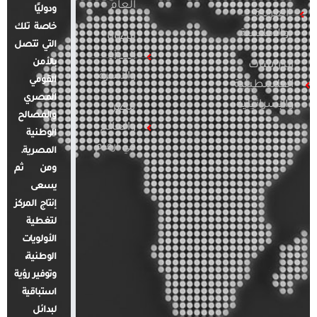
العام
ودوليًا
العربية
خاصة تلك
والإقليمية
قضايا
التي تتصل
المرأة
بالأمن
الدراسات
والأسرة
القومي
الفلسطينية
المصري
والإسرائيلية
مصر
والمصالح
والعالم
الوطنية
في أرقام
المصرية.
ومن ثم
يسعى
إنتاج المركز
لتغطية
الأولويات
الوطنية،
وتوفير رؤية
استباقية
لبدائل