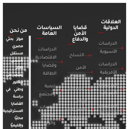
العلاقات
الدولية
قضايا
السياسات
من نحن
الأمن
العامة
والدفاع
مركز بحثي
الدراسات
مصري
الدراسات
الآسيوية
مستقل
التسلح
الاقتصادية
تأسس
الدراسات
وقضايا
الأمن
2018.
الأفريقية
الطاقة
يعتمد على
السيبراني
منظور
الدراسات
تنمية
التطرف
وطني في
الأمريكية
ومجتمع
دراسة
الإرهاب
القضايا
الدراسات
دراسات
والصراعات
الاستراتيجية
الأوروبية
الإعلام
المسلحة
محليًا
والرأي
وإقليميًا
الدراسات