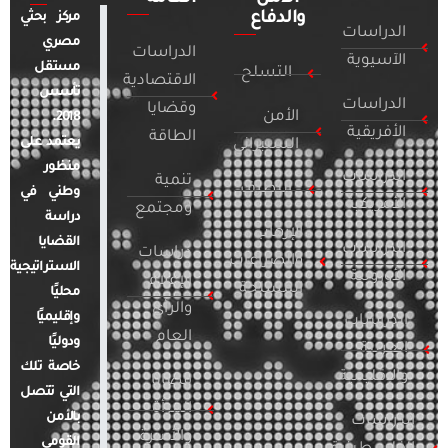
والدفاع
مركز بحثي
الدراسات
مصري
الدراسات
الآسيوية
مستقل
التسلح
الاقتصادية
تأسس
الدراسات
وقضايا
الأمن
2018.
الأفريقية
الطاقة
يعتمد على
السيبراني
منظور
الدراسات
تنمية
التطرف
وطني في
الأمريكية
ومجتمع
دراسة
الإرهاب
القضايا
الدراسات
دراسات
والصراعات
الاستراتيجية
الأوروبية
الإعلام
المسلحة
محليًا
والرأي
وإقليميًا
الدراسات
العام
ودوليًا
العربية
خاصة تلك
والإقليمية
قضايا
التي تتصل
المرأة
بالأمن
الدراسات
والأسرة
القومي