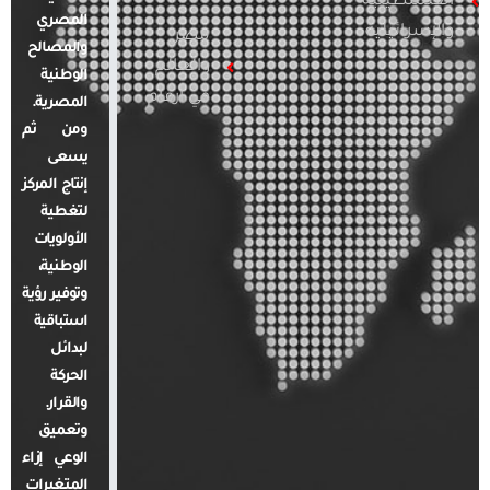
الفلسطينية
المصري
والإسرائيلية
مصر
والمصالح
والعالم
الوطنية
في أرقام
المصرية.
ومن ثم
يسعى
إنتاج المركز
لتغطية
الأولويات
الوطنية،
وتوفير رؤية
استباقية
لبدائل
الحركة
والقرار.
وتعميق
الوعي إزاء
المتغيرات