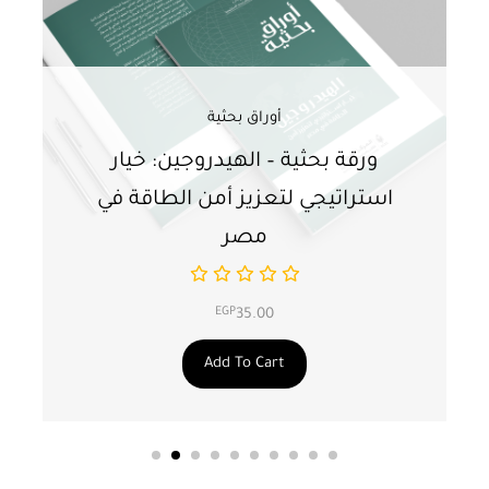
أوراق بحثية
ورقة بحثية – الهيدروجين: خيار
و
استراتيجي لتعزيز أمن الطاقة في
ا
مصر
EGP
35.00
Add To Cart