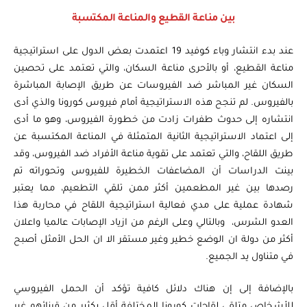
بين مناعة القطيع والمناعة المكتسبة
عند بدء انتشار وباء كوفيد 19 اعتمدت بعض الدول على استراتيجية
مناعة القطيع، أو بالأحرى مناعة السكان، والتي تعتمد على تحصين
السكان غير المباشر ضد الفيروسات عن طريق الإصابة المباشرة
بالفيروس. لم تنجح هذه الاستراتيجية أمام فيروس كورونا والذي أدى
انتشاره إلى حدوث طفرات زادت من خطورة الفيروس، وهو ما أدى
إلى اعتماد الاستراتيجية الثانية المتمثلة في المناعة المكتسبة عن
طريق اللقاح، والتي تعتمد على تقوية مناعة الأفراد ضد الفيروس، وقد
بينت الدراسات أن المضاعفات الخطيرة للفيروس وتحوراته تم
رصدها بين غير المطعمين أكثر ممن تلقي التطعيم، مما يعتبر
شهادة عملية على مدي فعالية استراتيجية اللقاح في محاربة هذا
العدو الشرس، وبالتالي وعلى الرغم من ازياد الإصابات عالميا واعلان
أكثر من دولة ان الوضع خطير وغير مستقر الا ان الحل الأمثل أصبح
في متناول يد الجميع.
بالإضافة إلى إن هناك دلائل كافية تؤكد أن الحمل الفيروسي
للأشخاص متلقي لقاحات كورونا المختلفة أقل بكثير من قرنائهم غير