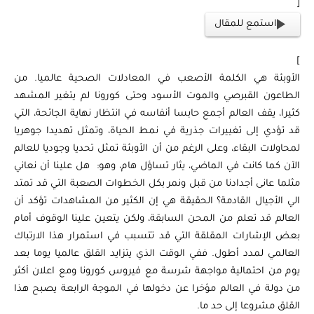
[
استمع للمقال
]
الأوبئة هي الكلمة الأصعب في المعادلات الصحية عالميا. من
الطاعون القبرصي والموت الأسود وحتى كورونا لم يتغير المشهد
كثيرا، يقف العالم أجمع حابسا أنفاسه في انتظار نهاية الجائحة، التي
قد تؤدي إلى تغييرات جذرية في نمط الحياة، وتمثل تهديدا جوهريا
لمحاولات البقاء، وعلى الرغم من أن الأوبئة تمثل تحديا وجوديا للعالم
الآن كما كانت في الماضي، يثار تساؤل هام، وهو: هل علينا أن نعاني
مثلما عانى أجدادنا من قبل ونمر بكل الخطوات الصعبة التي قد تمتد
الي الأجيال القادمة؟ الحقيقة هي إن الكثير من المشاهدات تؤكد أن
العالم قد تعلم من المحن السابقة، ولكن يتعين علينا الوقوف أمام
بعض الإشارات المقلقة التي قد تتسبب في استمرار هذا الارتباك
العالمي لمدد أطول. ففي الوقت الذي يتزايد القلق عالميا يوما بعد
يوم من احتمالية مواجهة شرسة مع فيروس كورونا ومع اعلان أكثر
من دولة في العالم مؤخرا عن دخولها في الموجة الرابعة يصبح هذا
القلق مشروعا إلى حد ما.