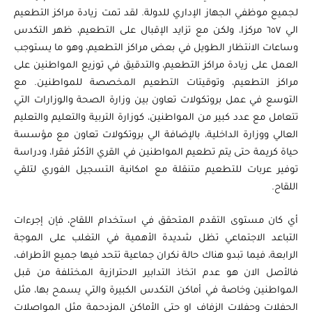
لجميع موظفي الجهاز الإداري للدولة. لقد تمت زيادة مراكز التطعيم
الي ٦٥٧ مركزا، ولكن مع تزايد الإقبال على التطعيم، ظهر التكدس
وساعات الانتظار الطويل في بعض مراكز التطعيم، وهو ما يستوجب
العمل على زيادة مراكز التطعيم، والتدقيق في توزيع المواطنين على
مراكز التطعيم، وتوقيتات التطعيم المخصصة للمواطنين. مع
التوسع في عمل بروتكولات تعاون بين وزارة الصحة والوزارات التي
تتعامل مع عدد كبير من المواطنين، كوزارة التربية والتعليم والتعليم
العالي ووزارة الداخلية، بالإضافة الي بروتكولات تعاون مع مؤسسة
حياة كريمة حتى يتم تطعيم المواطنين في القري الأكثر فقرا، ودراسة
توفير عربات للتطعيم متنقلة مع امكانية التسجيل الفوري لتلقي
اللقاح.
أي كان مستوى التقدم المتحقق في استخدام اللقاح، فإن إجرءات
التباعد الاجتماعي تظل شديدة الأهمية في التغلب على الموجة
الرابعة، فيما تبدو هناك حالة نكران جماعية تتحد فيها جميع الأطراف،
فالأصل الان هو عدم اتخاذ التدابير الاحترازية المختلفة من قبل
المواطنين وخاصة في أماكن التكدس الكبيرة والتي يسمح بها، مثل
الحفلات وحفلات الزفاف او حتى الأماكن المزدحمة مثل المواصلات