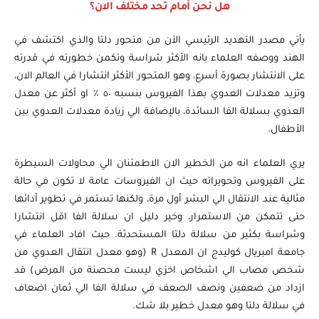
هل نحن أمام تحد مختلف الان؟
يأتي مصدر التهديد الرئيسي الآن من متحور دلتا والذي اكتشف في
الهند ووصفه العلماء بانه الأكثر شراسة وتكمن خطورته في قدرته
على الانتشار بصورة أسرع، وهو المتحور الأكثر انتشارا في العالم الان،
وتزيد معدلات العدوي بهذا الفيروس بنسبه ٥٠ ٪ او أكثر عن معدل
العدوي بسلالة الفا السائدة، بالإضافة الي زيادة معدلات العدوي بين
الأطفال.
يري العلماء انه من الخطير الان الاطمئنان الي محاولات السيطرة
على الفيروس وتحويراته حيث ان الفيروسات عامة لا تكون في حالة
مثالية عند الانتقال الي البشر أول مرة، ولكنها تستمر في تطوير أدائها
حتى تتمكن من الاستمرار، وخير دليل ان سلالة الفا اقل انتشارا
وشراسة بكثير من سلالة دلتا المستحدثة. حيث افاد العلماء في
جامعة امبريال كوليدج ان المعدل R (وهو معدل انتقال العدوي من
شخص مصاب الي اشخاص اخزي ليست محصنة من المرض) قد
ازداد من ضعفين ونصف الصعف في سلالة الفا الي ثمان اضعاف
في سلالة دلتا وهو معدل خطير بلا شك.