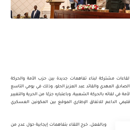
أوراق بحثية
ورقة بحثية - أمن الطاقة المصري:
 وتعزيز
الغاز والنفط خارطة الموارد
اءات مشتركة لبناء تفاهمات جديدة بين حزب الأمة والحركة
ادق المهدي والقائد عبد العزيز الحلو، وذلك في يومي التاسع
وسياسات التعزيز
202. وقد سعى حزب الأمة في لقائه بالحركة الشعبية، وباعتباره جزءًا من الحرية والتغيير
قليمي الداعم للاتفاق الإطاري الموقع بين المكونين العسكري
EGP
35.00
Add To Cart
وبالفعل، خرج اللقاء بتفاهمات إيجابية حول عددٍ من