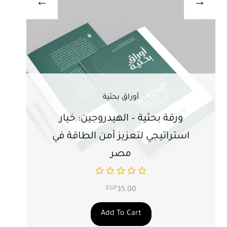
أوراق بحثية
ورقة بحثية – الهيدروجين: خيار
ور
استراتيجي لتعزيز أمن الطاقة في
ال
مصر
EGP
35.00
Add To Cart