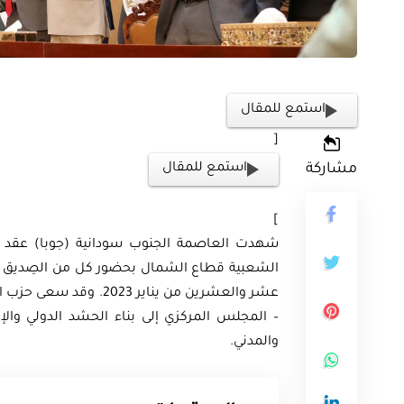
استمع للمقال
[
مشاركة
استمع للمقال
ثية
أوراق بحثية
ورقة بحثية – المؤتمر الصهيوني الـ39:
]
ن على مستقبل
ورقة بحثية – الطاقة المتجددة
شهدت العاصمة الجنوب سودانية (جوبا) عقد لق
الشعبية قطاع الشمال بحضور كل من الصِديق الص
ية العالمية
أمن الطاقة المصري
عشر والعشرين من يناير 3
– المجلس المركزي إلى بناء الحشد الدولي والإ
EGP
EG
35.00
والمدني.
Add To Cart
Add