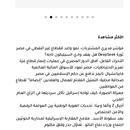
الأكثر مشاهدة
مؤشر مديري المشتريات: نمو واعد للقطاع غير النفطي في مصر
ثورة DeepSeek هل يفقد وادي السيليكون تاجه؟
التحرك الفاعل: آفاق الدور المصري في عمليات إعمار قطاع غزة
تعزيز الاحتياطيات: مصر تعود للأسواق المالية العالمية
فاينانشيال تايمز تدافع عن حكم الإسلاميين في مصر
صحافة محلية: التمثيل الملائم للعمال والفلاحين “إنصافا” لقطاع
من المواطنين
معركة الصورة: كيف تواجه إسرائيل تآكل سرديتها في الرأي العام
الغربي
أجيال Z وألفا وبيتا: تحديات الهوية الوطنية بين العولمة الرقمية
والأمن الاجتماعي
بعد سقوط الأسد.. ملامح المقاربة الإسرائيلية لمحاربة الحوثيين
اجتماع وزراء دفاع الناتو.. تفاؤل حذر وقلق مكتوم