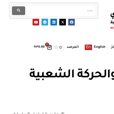
0
En
ز
English
المرصد
EGP
0.00
والحركة الشعبية