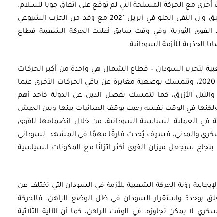
 أخرى مع الحركة المسلحة التي لم توقع على اتفاق جوبا للسلام.
حيث لم تكن هذه التفاهمات هي الأولى، حيث سبق وأن التقى الحلو في أبريل 2021 مع وفد من الحزب الشيوعي
 القوى الثورية. وفي وقت سابق أعلنت الحركة الشعبية قطاع
ا الجذرية للأزمة السودانية.
بية لتحرير السودان – قطاع الشمال هي واحدة من أكبر الحركات
المؤثرة، التي لم توقع على اتفاق جوبا، في أكتوبر 2020، وتتمسك بوضعية مغايرة عن باقي الحركات الأخرى فيما
النيل الأزرق، كما تتمسك بفصل الدين عن الدولة كأحد أهم
كنها في الوقت نفسه رحبت بوقف العدائيات بينها وبين الجيش
ة في العملية السياسية السودانية، من خلال انضمامها للقوى
عسكري والمدني، فسوف يُحدث فارقًا مهمًا في المشهد السوداني
بنجاح سيجعل ميزان القوى أكثر اتزانًا مع المكونات السياسية
يجابية رؤية الحركة الشعبية للأزمة في السودان التي تختلف عن
علق بوحدة واستقرار السودان في ظل الوضع الراهن. فالحركة
ي لا يمكن تجاوزه، في الوقت الراهن، كما أن الآلية الثلاثية