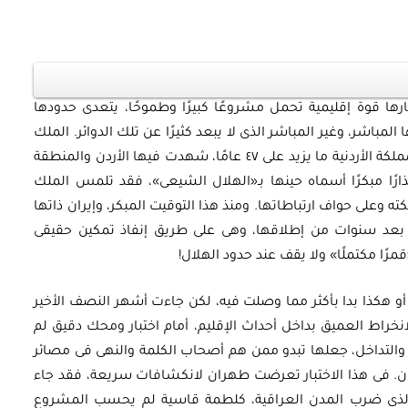
ارها قوة إقليمية تحمل مشروعًا كبيرًا وطموحًا، يتعدى حدودها
 المباشر، وغير المباشر الذى لا يبعد كثيرًا عن تلك الدوائر. الملك
الراحل حسين بن طلال الذى قضى على عرش المملكة الأردنية ما يزيد على ٤٧ عامًا، شهدت فيها الأردن والمنطقة
ذارًا مبكرًا أسماه حينها بـ«الهلال الشيعى»، فقد تلمس الملك
وعلى حواف ارتباطاتها. ومنذ هذا التوقيت المبكر، وإيران ذاتها
بعد سنوات من إطلاقها، وهى على طريق إنفاذ تمكين حقيقى
قمرًا مكتملًا» ولا يقف عند حدود الهلال!
ا أو هكذا بدا بأكثر مما وصلت فيه، لكن جاءت أشهر النصف الأخير
مدد والانخراط العميق بداخل أحداث الإقليم، أمام اختبار ومحك دقيق لم
داخل، جعلها تبدو ممن هم أصحاب الكلمة والنهى فى مصائر
نان. فى هذا الاختبار تعرضت طهران لانكشافات سريعة، فقد جاء
 الذى ضرب المدن العراقية، كلطمة قاسية لم يحسب المشروع