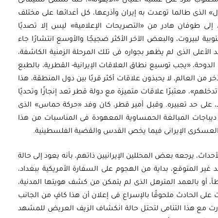
طلوب للرد على عملية اغتيال «الأيقونة»، كما تسمى سليمانى
ل» الذى طالما توعدت به إيران وأذرعها، كل أعدائها على مختلف
 إلى طوفان هادر من «التصريحات الإعلامية» ليس إلا تصديًا
ة لبيروت، والبعض الآخر الأكثر ضجيجًا والأوسع انتشارًا جاء
 الأعلى الذى لم يظهر بجواره فى تلك المرحلة الزمنية الكاشفة،
لدوحة، «يجب توسيع نطاق العلاقات الإيرانية- القطرية، بالطبع
من العالم، لا يحبذون علاقات أكثر قربًا بين دول المنطقة، هذا
هم»، معتبرًا علاقات متميزة مع دولة قطر تعد إنجازًا وتحديًا
، على حد تعبيره. وقبل أمير قطر، كان وفد «حركة حماس» الذى
ى ديباجات المبالغة الحمساوية المعهودة فى المناسبات من هذا
ئد العسكرى الإيرانى فيما يخص القدس والقضية الفلسطينية.
أحداث، يرجعه بعض المحللين الإيرانيين ذاتهم، بأنه يعود إلى حالة
ير المتوقع، بداية من الهجوم على السفارة الأمريكية ببغداد،
طأ، أو بالعمد المترهل الذى لم يتمكن من كشف هويتها المدنية،
ت على الحادث ملحوقًا بالإسراع فى إعلان أن هذا كافٍ من الجانب
طورت مع هذا التنامى لتحتل حالة انكشاف الزيف العريض للمشهد