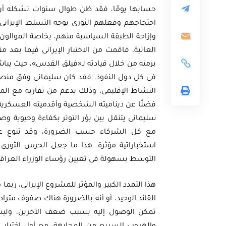
حسابها يومًا، فقد ظن طوال سنوات تشكله أن 
احتجاجهم وفعلهم الثورى بوجه التسلط الإيران
وإزاحة الطبقة السياسية منهم، بخاصة الموالون ل
العاتية، فاقمت من الاختبار الإيرانى فيما بعد
برمته من خلال قيادته لـ«فيلق القدس»، حيث يباش
ثية
فى كل دول النفوذ. فقد كان سليمانى وفق منصبه،
أوراق بحثية
ورقة بحثية – المؤتمر الصهيوني الـ39:
النشاط الإقليمى، وذلك بدعم من تقاربه مع الم
ن على مستقبل
ورقة بحثية – الطاقة المتجددة
فضلًا عن ديناميته الشخصية وأقدميته العسكرية 
سليمانى يتنقل بين بؤر التوتر بكفاءة وحيوية 
ية العالمية
أمن الطاقة المصري
مع كل الشركاء حسب الضرورة، وقد تنوع عم
استخباراتية مؤثرة. هذا ما جعل الحرس الثورى 
EGP
EG
35.00
التوسط بسهولة فى تعيين رؤساء الوزراء العراقي
Add To Cart
Add
هذا التمدد الكبير والمؤثر للمشروع الإيرانى، ربما
القائد الوحيد، أو أنه بالضرورة هناك صفوف مترا
تمكن الوصول إليه بسبب ضعف الآخرين، وليس 