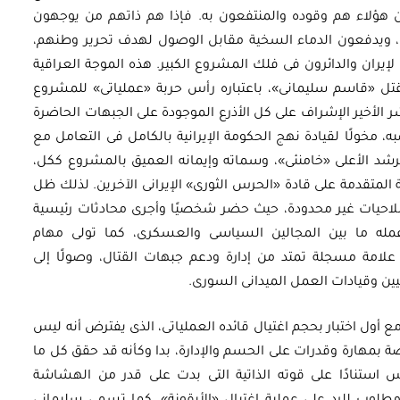
هؤلاء هم وقوده والمنتفعون به. فإذا هم ذاتهم من يوجهون
ى، ويدفعون الدماء السخية مقابل الوصول لهدف تحرير وطنهم،
إيران والدائرون فى فلك المشروع الكبير. هذه الموجة العراقية
 مقتل «قاسم سليمانى»، باعتباره رأس حربة «عملياتى» للمشروع
ر الأخير الإشراف على كل الأذرع الموجودة على الجبهات الحاضرة
أوراق بحثية
 مخولًا لقيادة نهج الحكومة الإيرانية بالكامل فى التعامل مع
ورقة بحثية - أمن الطاقة المصري:
رشد الأعلى «خامنئى»، وسماته وإيمانه العميق بالمشروع ككل،
 وتعزيز
الغاز والنفط خارطة الموارد
المتقدمة على قادة «الحرس الثورى» الإيرانى الآخرين. لذلك ظل
وصلاحيات غير محدودة، حيث حضر شخصيًا وأجرى محادثات رئيسية
وسياسات التعزيز
له ما بين المجالين السياسى والعسكرى، كما تولى مهام
علامة مسجلة تمتد من إدارة ودعم جبهات القتال، وصولًا إلى
EGP
35.00
ين وقيادات العمل الميدانى السورى.
Add To Cart
 مع أول اختبار بحجم اغتيال قائده العملياتى، الذى يفترض أنه ليس
صة بمهارة وقدرات على الحسم والإدارة، بدا وكأنه قد حقق كل ما
استنادًا على قوته الذاتية التى بدت على قدر من الهشاشة