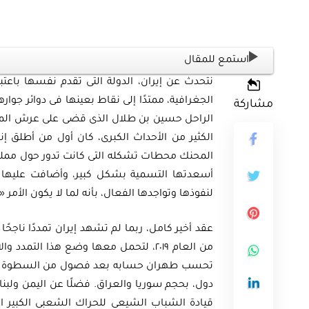
استمع للمقال
نتحدث عن إيران، الدولة التى تقدم نفسها باعتب
الجغرافية، ممتدًا إلى نقاط بعينها فى دوائر جوارها
مشاركة
الكثير من الأحداث الكبرى، كان أول من أطلق إن
المحنك محطات تشكله التى كانت تدور حول مملكته 
أسعدتها التسمية بشكل كبير، وأضافت عليها 
لنفوذها وتواجدها الفعال، بأنه لما لا يكون الأمر «
عقد أخير كامل، ربما لم تشهد إيران تمددًا ناجحً
من العام ٢٠١٩، لتحمل معها وضع هذا الت
تحسب طهران حسابه بعد فصول من السطوة والت
دول، بحجم سوريا والعراق. فضلًا عن اليمن ولب
قيادة الشباب الشيعى للحراك الشعبى الكبير