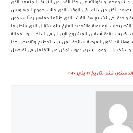
ون مشروعهم، وأيقوناته على هذا القدر من التزييف المتعمد الذى
لن يصعد بأكثر من ذلك، فى الوقت الذى كانت جموع المهاويس
 أرواح ٧٠ قتيلًا فى مناسبة واحدة، هى تشييع هذا القائد، الذى ظنته الجماهير رمزًا سيكون
التصريحات الإعلامية والتهديد الفارغ بالمستقبل الذى ينتظر ما
 ضربت بقوة أساس المشروع الإيرانى فى الداخل، ولا محالة
ة، وهنا قد تكون الفرصة سانحة، لمن يريد تحطيم وتقويض هذا
جر واستخبارات، وعمل سرى دءوب تمكن من التغلغل فى تفاصيل
، نشر بتاريخ ١٦ يناير ٢٠٢٠