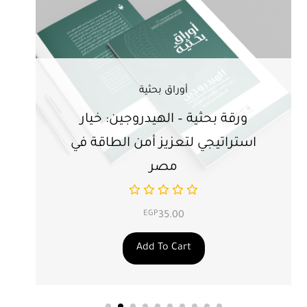
أوراق بحثية
ورقة بحثية – الهيدروجين: خيار
ور
استراتيجي لتعزيز أمن الطاقة في
ال
مصر
EGP
35.00
Add To Cart