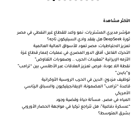
الأكثر مشاهدة
مؤشر مديري المشتريات: نمو واعد للقطاع غير النفطي في مصر
ثورة DeepSeek هل يفقد وادي السيليكون تاجه؟
تعزيز الاحتياطيات: مصر تعود للأسواق المالية العالمية
التحرك الفاعل: آفاق الدور المصري في عمليات إعمار قطاع غزة
الأزمه الإيرانية “تعقيدات الحرب .. وصعوبات التفاوض”
نقطة اللا عودة: فرص تعزيز العلاقات عبر الأطلسي بين “ترامب”
و”بايدن”
توظيف مزدوج: الدين في الحرب الروسية الأوكرانية
قاعدة “ترامب” المضمونة: الإيفانجيليكيون والسباق الرئاسي
الأمريكي
المياه في مصر.. مسألة حياة وقضية وجود
“عسكرة دفاعية”: هل تتراجع تركيا في مواجهة الحصار الأوروبي
بشرق المتوسط؟