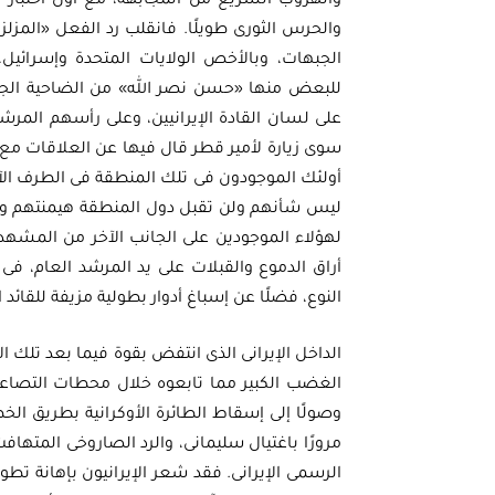
والهروب السريع من المجابهة، مع أول اختبار م
والحرس الثورى طويلًا. فانقلب رد الفعل «المزلز
الجبهات، وبالأخص الولايات المتحدة وإسرائيل،
للبعض منها «حسن نصر الله» من الضاحية الجنوبي
على لسان القادة الإيرانيين، وعلى رأسهم المرشد
سوى زيارة لأمير قطر قال فيها عن العلاقات مع ا
أولئك الموجودون فى تلك المنطقة فى الطرف الآخر 
ليس شأنهم ولن تقبل دول المنطقة هيمنتهم وتدخل
لهؤلاء الموجودين على الجانب الآخر من المشهد
أراق الدموع والقبلات على يد المرشد العام، ف
النوع، فضلًا عن إسباغ أدوار بطولية مزيفة للقا
الداخل الإيرانى الذى انتفض بقوة فيما بعد تلك ال
الغضب الكبير مما تابعوه خلال محطات التصاعد غ
وصولًا إلى إسقاط الطائرة الأوكرانية بطريق الخ
مرورًا باغتيال سليمانى، والرد الصاروخى المتهاف
الرسمى الإيرانى. فقد شعر الإيرانيون بإهانة ت