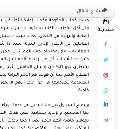
استمع للمقال
حسنا فعلت الحكومة مؤخرا بإعادة النظر في رسم
مثل أكل القطط والكلاب وعقود اللاعبين وغيرهم
مشاركة
أوراق بحثية
ثية
ورقة بحثية - أمن الطاقة ال
كثيرا لعدة أسباب يأتي على رأسها أنه ميز بين الع
المتجددة وتعزيز
الغاز والنفط خارطة الموا
يشكلون نحو 31% من إجمالي العاملي
 المصري
وسياسات التعزيز
القطاع الأكبر. كما أن هؤلاء هم الأكثر التزاما 
المدفوعة لأصحابها هي حق خاص بهم لا يجوز 
EGP
EG
خاصة.
35.00
Add To Cart
Add
ويصبح التساؤل هل هناك بديل عن هذه الإجراء
بها المجتمع. والإجابة ببساطة نعم، هناك الع
بهؤلاء، خاصة أنهم الأكثر تضررا مما يحدث، يأ
الفائض لدى الهيئات الاقتصادية ككل بحيث ي