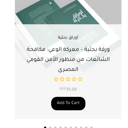
أوراق بحثية
ورقة بحثية – معركة الوعي: مكافحة
ور
الشائعات من منظور الأمن القومي
ت
المصري
EGP
35.00
Add To Cart