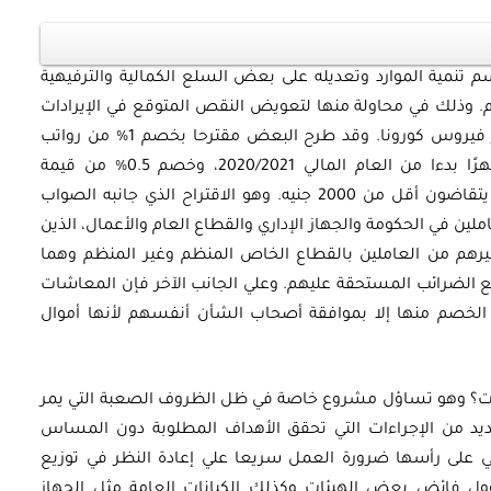
 تنمية الموارد وتعديله على بعض السلع الكمالية والترفيهية
. وذلك في محاولة منها لتعويض النقص المتوقع في الإيرادات
العامة والزيادة في الإنفاق العام، نتيجة لانتشار فيروس كورونا. وقد طرح البعض مقترحا بخصم 1% من رواتب
أوراق بحثية
العاملين في الجهاز الإداري للدولة لمدة 12 شهرًا بدءا من العام المالي 2020/2021، وخصم 0.5% من قيمة
مصري:
ورقة بحثية – الهيدروجين: خيار
المعاشات، مع إعفاء أصحاب المعاشات ممن يتقاضون أقل من 2000 جنيه. وهو الاقتراح الذي جانبه الصواب
املين في الحكومة والجهاز الإداري والقطاع العام والأعمال، الذين
رد
استراتيجي لتعزيز أمن الطاقة في
ن بأجر، وغيرهم من العاملين بالقطاع الخاص المنظم وغير المنظم وهما
مصر
بدفع الضرائب المستحقة عليهم. وعلي الجانب الآخر فإن المعاشات
الخصم منها إلا بموافقة أصحاب الشأن أنفسهم لأنها أموال
EGP
35.00
Add To Cart
ات؟ وهو تساؤل مشروع خاصة في ظل الظروف الصعبة التي يمر
ديد من الإجراءات التي تحقق الأهداف المطلوبة دون المساس
تي على رأسها ضرورة العمل سريعا علي إعادة النظر في توزيع
ؤول فائض بعض الهيئات وكذلك الكيانات العامة مثل الجهاز