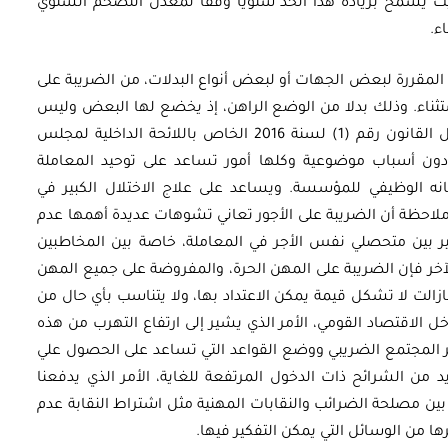
مكن النظر في تعديل القانون رقم 63 بحيث يسمح بزيادة هذا الحد سنويا وفقا لمعدل التضخم السنوي
ء.
المقررة لبعض الجهات أو لبعض أنواع البدلات، من الضريبة على
تثناء. وذلك بدلا من الوضع الراهن، إذ يخضع لها البعض وليس
الكل. وهي الإعفاءات المقررة بقوانين خاصة مثل القانون رقم (1) لسنة 2016 الخاص باللائحة الداخلية لمجلس
 دون أسباب موضوعية وكلها أمور تساعد على توحيد المعاملة
نه الوظيفي للمؤسسة. ويساعد على علاج الاختلال الكبير في
ملاحظة أن الضريبة على الأجور تعاني تشوهات عديدة أهمها عدم
كبير بين متحصلي نفس الأجر في المعاملة، خاصة بين المخاطبين
الآخر فإن الضريبة على المهن الحرة، والمفروضة على جميع المهن
ازالت لا تشكل قيمة يمكن الاعتداد بها، ولا يتناسب بأي حال من
 الاقتصاد القومي، الأمر الذي يشير إلى ارتفاع التهرب من هذه
صر المجتمع الضريبي ووضع القواعد التي تساعد على الحصول علي
 من الشرائح ذات الدخول المرتفعة للغاية، الأمر الذي يدفعنا
بين مصلحة الضرائب والنقابات المهنية مثل اشتراط النقابة عدم
ها من الوسائل التي يمكن التفكير فيها.