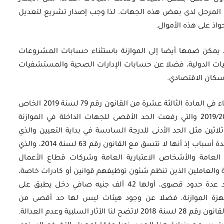
ض المرحل لدى بعض هذه الجهات. لذا وجب إصدار تشريع لتعديل
اذ على هذه الأموال.
 يمكن ضمها أيضا إلى الموازنة باستثناء حسابات المشروعات
قيات الدولية، فضلا عن حسابات الإدارات الصحية والمستشفيات
سكان الاقتصادي.
ويرتبط بهذه المسألة ضرورة إعادة النظر فيما جاء في المادة الثالثة عشرة من القانون رقم 79 لسنة 2019 الخاص
بربط الموازنة العامة للدولة للسنة المالية 2019/2020 والتي رفعت الحد الأقصى للجهات الداخلة في الموازنة
اثين مثل الحد الأدنى للدرجة السادسة في بداية التعيين والذي
يتقرر بموجب قرار رئيس مجلس الوزراء. وذلك لعدة أسباب إذ أنها لا تتسق مع القانون رقم 63 لسنة 2014، والذي
العامة والأشخاص الاعتبارية العامة وشركات قطاع الأعمال
ة والعاملين الذين تنظم شئون توظيفهم قوانين أو كادرات خاصة،
وبالتالي فإن تطبيق هذه المادة ترتب عليه وجود عدة حدود قصوى، أولها 42 ألف جنيه صافي دخل يطبق على
ي 70 ألفا يطبق على أجهزة الموازنة، فضلا عن وجود هيئات ليس لها حد أقصى من
الأساس. فإذا ما أخذنا بعين الاعتبار تأثيرها على القانون رقم 28 لسنة 2018 لاتضح لنا الآثار السلبية وعدم العدالة.