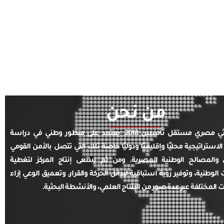
من نحن
مركز بحثي مصري مستقل تأسس 2018. يعتمد على منظور وطني في دراسة
الاستراتيجية محليًا وإقليميًا ودوليًا خاصة تلك التي تتصل بالأمن القومي
والمصالح الوطنية المصرية. ومن ثم يسعى إنتاج المركز لتغطية
ت الوطنية، وتوفير رؤية استباقية لبدائل الحركة والقرار. وتعميق الوعي إزاء
ت المختلفة عبر عدة صور من الإنتاج العلمي، والأنشطة البحثية.