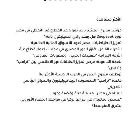
الأكثر مشاهدة
مؤشر مديري المشتريات: نمو واعد للقطاع غير النفطي في مصر
ثورة DeepSeek هل يفقد وادي السيليكون تاجه؟
تعزيز الاحتياطيات: مصر تعود للأسواق المالية العالمية
التحرك الفاعل: آفاق الدور المصري في عمليات إعمار قطاع غزة
الأزمه الإيرانية “تعقيدات الحرب .. وصعوبات التفاوض”
نقطة اللا عودة: فرص تعزيز العلاقات عبر الأطلسي بين “ترامب”
و”بايدن”
توظيف مزدوج: الدين في الحرب الروسية الأوكرانية
قاعدة “ترامب” المضمونة: الإيفانجيليكيون والسباق الرئاسي
الأمريكي
المياه في مصر.. مسألة حياة وقضية وجود
“عسكرة دفاعية”: هل تتراجع تركيا في مواجهة الحصار الأوروبي
بشرق المتوسط؟