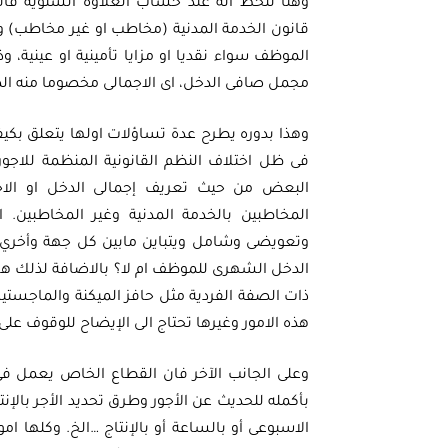
وهنا نلحظ انه عند حساب العلاوة السنوية ف
قانون الخدمة المدنية (مخاطب او غير مخاطب) وع
الموظف سواء نقديا او مزايا تأمينية او عينية،
مجمل صافى الدخل، اى الاجمالى مخصوما منه ال
وهذا بدوره يطرح عدة تساؤلات اولها يتعلق بكي
فى ظل اختلاف النظم القانونية المنظمة للاجو
البعض من حيث تعريف إجمالى الدخل او الاج
المخاطبين بالخدمة المدنية وغير المخاطبين
وتعويضى وشامل ويتباين مابين كل جهة وأخري
الدخل الشهرى للموظف ام لا؟ بالاضافة لذلك هل
ذات الصفة الفردية مثل حافز الميكنة والماجستير
هذه الامور وغيرها تحتاج الى الإيضاح للوقوف على ا
بأكمله للحديث عن الأجور وطرق تحديد الأجر بالإنتا
الاسبوعى أو بالساعة أو بالإنتاج …الخ. وكلها ام