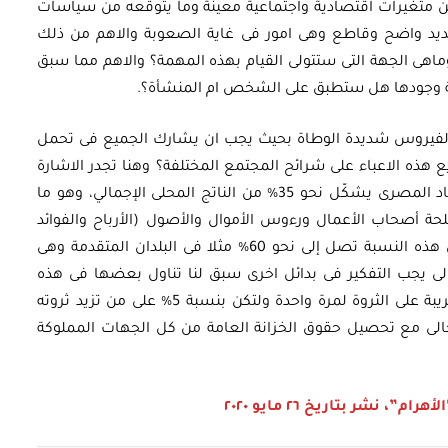
من متغيرات اقتصادية واجتماعية معينة وما يتوقعه من سياسات
 تحديد واضح وقاطع وهى امور فى غاية الصعوبة والاهم من ذلك
ماهى الجهة التى ستتولى القيام بهذه المهمة؟ والاهم مما سبق
لة وجودها هل ستطبق على الشخص ام المنشأة؟.
ار الفيروس شديدة الوطاة بحيث يجب ان يشارك الجميع فى تحمل
يع هذه الاعباء على شرائح المجتمع المختلفة؟ وهنا تجدر الاشارة
الى ان إجمالى قيمة الأجور المدفوعة فى الاقتصاد المصرى يشكّل نحو 35% من الناتج المحلى الإجمالي، وهو ما
صلحة أصحاب الأعمال ورءوس الأموال والأصول (الأرباح والفوائد
والريع) ولغير مصلحة العمال (الأجور)، علماً بأن هذه النسبة تصل إلى نحو 60% مثلا فى البلدان المتقدمة وهى
تالى يجب التفكير فى بدائل اخرى سبق لنا تناول بعضها فى هذه
المقالات فضلا عن ضرورة التفكير فى فرض ضريبة على الثروة لمرة واحدة ولتكن بنسبة 5% على من تزيد ثروته
ب الحالى مع تحصيل حقوق الخزانة العامة من كل الجهات المملوكة
”، نشر بتاريخ ٢٦ مايو ٢٠٢٠