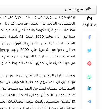
استمع للمقال
وافق مجلس الوزراء فى جلسته الأخيرة على مشر
مشاركة
قطاعات الدولة (الحكومة والقطاعين العام و
ثية
أوراق بحثية
ورقة بحثية – المؤتمر الصهيوني الـ39:
المعاشات ، كما نص مشروع القانون على أن ي
صافى دخولهم شهري
ن على مستقبل
ورقة بحثية – الطاقة المتجددة
اقتصاديا نتيجة انتشار هذا الفيروس من خصم نس
ية العالمية
أمن الطاقة المصري
من حيث قدرته على تحقيق الهدف المنوط منه او الام
ويمكن تناول المشروع المقترح على محورين اولهم
EGP
EG
35.00
فإننا نرى ان المشروع قد جانبه الصواب فى ال
Add To Cart
Add
المعاشات معفاة اصلا من الضرائب وغيرها من ال