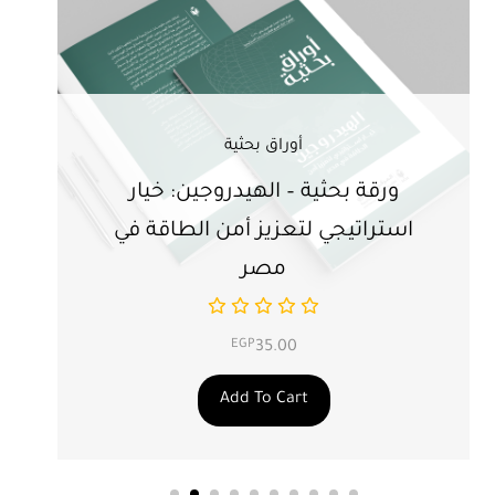
أوراق بحثية
ورقة بحثية – الهيدروجين: خيار
ور
استراتيجي لتعزيز أمن الطاقة في
ال
مصر
EGP
35.00
Add To Cart