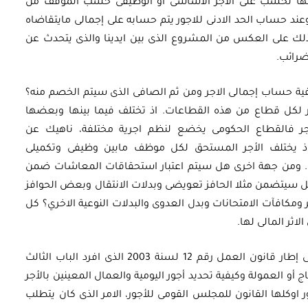
انها تحسب على الاجر الاساسى او الوظيفى حسب الموقف من
ند حساب الحد الادنى للاجور يتم حسابه على إجمالى مايتقاضاه
 وذلك على العكس من المشروع الذى بين ايدينا والذى يتحدث عن
ضرائب.
فية حساب إجمالى الاجر ومن ثم الصافى الذى سيتم الخصم منه؟
ر لكل قطاع من هذه القطاعات. اذ تختلف فيما بينها وبعضها
ر فالقطاع الحكومى يخضع لنظم اجرية مختلفة، ناهيك عن
. اذ يختلف الأجر المستحق لكل موظف مابين وظيفى وتكميلى
. ومن جهة اخرى هل سيتم اعتبار استحقاقات المعاشات ضمن
 سيتضمن مثلا الحافز تعويضى وبدلات الانتقال وبعض الحوافز
 ومكافآت الامتحانات وبدل العدوى والبدلات النوعية الاخري؟ كل
لاثر المالى لها.
وعلى الجانب الآخر فان القطاع الخاص يعمل فى إطار قانون العمل رقم 12 لسنة 2003 الذى افرد الباب الثالث
ج أو العمولة وكيفية تحديد أجور اليومية والعمال المعينين بالأجر
ور اوكلها القانون للمجلس القومى للأجور، الامر الذى كان يتطلب