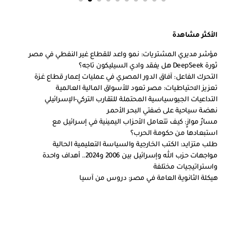
الأكثر مشاهدة
مؤشر مديري المشتريات: نمو واعد للقطاع غير النفطي في مصر
ثورة DeepSeek هل يفقد وادي السيليكون تاجه؟
التحرك الفاعل: آفاق الدور المصري في عمليات إعمار قطاع غزة
تعزيز الاحتياطيات: مصر تعود للأسواق المالية العالمية
التداعيات الجيوسياسية المحتملة للتقارب التركي-الإسرائيلي
نهضة سياحية على ضفتي البحر الأحمر
مسارٌ موازٍ: كيف تتعامل الأحزاب اليمينية في إسرائيل مع
استبعادها من حكومة الحرب؟
طلب متزايد: الكتب الخارجية والسياسة التعليمية الحالية
مواجهات حزب الله وإسرائيل بين 2006 و2024.. أهداف واحدة
واستراتيجيات مختلفة
هيكلة الثانوية العامة في مصر: دروس من آسيا