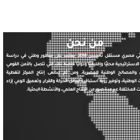
من نحن
مركز بحثي مصري مستقل تأسس 2018. يعتمد على منظور وطني في دراسة
الاستراتيجية محليًا وإقليميًا ودوليًا خاصة تلك التي تتصل بالأمن القومي
والمصالح الوطنية المصرية. ومن ثم يسعى إنتاج المركز لتغطية
ت الوطنية، وتوفير رؤية استباقية لبدائل الحركة والقرار. وتعميق الوعي إزاء
ت المختلفة عبر عدة صور من الإنتاج العلمي، والأنشطة البحثية.