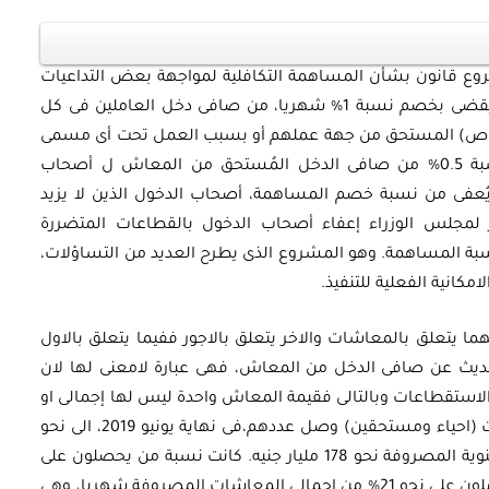
وع قانون بشأن المساهمة التكافلية لمواجهة بعض التداعيات
الاقتصادية الناتجة عن انتشار فيروس كورونا ، يقضى بخصم نسبة 1% شهريا، من صافى دخل العاملين فى كل
الخاص) المستحق من جهة عملهم أو بسبب العمل تحت أى مسمى
أوراق بحثية
بدءا من أول يوليو 2020، لمدة 12 شهرا، ونسبة 0.5% من صافى الدخل المُستحق من المعاش ل أصحاب
ورقة بحثية - أمن الطاقة المصري:
ُعفى من نسبة خصم المساهمة، أصحاب الدخول الذين لا يزيد
ا على 2000 جنيه، ويجوز لمجلس الوزراء إعفاء أصحاب الدخول بالقطاعات المتضررة
 وتعزيز
الغاز والنفط خارطة الموارد
بة المساهمة. وهو المشروع الذى يطرح العديد من التساؤلات،
وسياسات التعزيز
كانية الفعلية للتنفيذ.
ا يتعلق بالمعاشات والاخر يتعلق بالاجور ففيما يتعلق بالاول
EGP
35.00
حديث عن صافى الدخل من المعاش، فهى عبارة لامعنى لها لان
Add To Cart
استقطاعات وبالتالى فقيمة المعاش واحدة ليس لها إجمالى او
صاف. وجدير بالذكر أن إجمالى اصحاب المعاشات (احياء ومستحقين) وصل عددهم،فى نهاية يونيو 2019، الى نحو
10 ملايين مستفيد وبلغت قيمة المعاشات السنوية المصروفة نحو 178 مليار جنيه. كانت نسبة من يحصلون على
معاش اقل من 1500 جنيه شهريا، نحو 39% يحصلون على نحو 21% من إجمالى المعاشات المصروفة شهريا، وهى