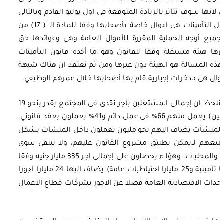
نها سوف تتاثر بالزيادة المتوقعة فى اول يوليو القادم وبالتالى
تصل الى 2000 جنيه. وكما هو معروف فان اموال التأمينات هى اموال خاصة بأصحابها وفقا للمادة الـ ( 17) من
ميع أوجه الحماية المقررة للأموال العامة وهى وعوائدها حق
ها هيئة مستقلة وفقا للقانون وهو ما أكده قانون التأمينات
ى هذه المسالة هو الهيئة دون غيرها ومن ثم نعتقد ان هناك شبهة
وال هى مدخرات إجبارية قام بها أصحابها خلال عمرهم الوظيفي.
وفيما يتعلق بالمحور الثانى الخاص بالأجور، فاننا نلحظ ان إجمالى المشتغلين بأجر نقدى فى المجتمع يقدر بنحو 19
مليون مشتغل (بنسبة 71% من إجمالى المشتغلين) يعمل منهم 66% فى عمل دائم و41% يعملون بعقد قانوني.
المنشآت يضاف اليهم نحو مليون يعملون داخل المنشآت بشكل
جميعهم لايمكن تطبيق مشروع القانون عليهم، ولا يتبقى سوى
العاملين بالجهاز الإدارى للدولة والهيئات الخدمية والمحليات، وهؤلاء يحصلون على إجمالى اجر 335 مليار جنيه وفقا
لمشروع موازنة العام القادم (منه 37 مليارا مزايا تأمينية و25 مليارا احتياطيات عامة) يضاف اليها 24 مليارا أجورا
يئات الاقتصادية ونحو 47 مليارا للوحدات الاقتصادية العامة فضلا عن الاجور بشركات قطاع الاعمال