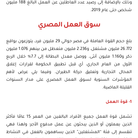
وذلك بالإضافة إلى رصيد عدد العاطلين عن العمل البالغ 188 مليون
شخص حتى عام 2019.
سوق العمل المصري
بلغ حجم القوة العاملة في مصر حوالي 29 مليون فرد، يتوزعون بواقع
26.772 مليون مشتغل، و2.236 مليون متعطل من بينهم 1.076 مليون
ذكر و1.160 مليون أنثى. ووصل معدل البطالة إلى 7.7% خلال الربع
الأول من العام الجاري، أي قبل تطبيق الحكومة لقرارات إغلاق
المحال التجارية وتعليق حركة الطيران. وفيما يلي عرض لأهم
المؤشرات السنوية لسوق العمل المصري على مدار السنوات
القليلة الماضية.
1- قوة العمل
تشمل قوة العمل جميع الأفراد البالغين من العمر 15 عامًا فأكثر
الذين يعملون أو الذين يبحثون عن عمل مدفوع الأجر؛ ولهذا فهي
تنقسم إلى فئة “المشتغلين” الذين يساهمون بالفعل فـي النشاط