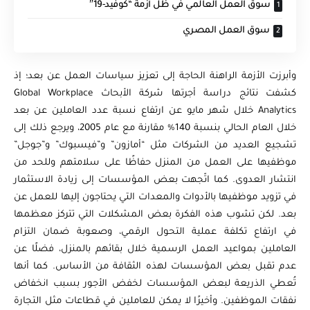
سوق العمل العالمي في ظل أزمة “كوفيد-19″
سوق العمل المصري
وأبرزت الأزمة الراهنة الحاجة إلى تعزيز سياسات العمل عن بعد؛ إذ
كشفت نتائج دراسة أجرتها شركة الأبحاث Global Workplace
Analytics خلال شهر مايو عن ارتفاع نسبة عدد العاملين عن بعد
خلال العام الحالي بنسبة 140% مقارنة مع عام 2005، ويرجع ذلك إلى
تشجيع العديد من الشركات مثل “أمازون” و”فيسبوك” و”جوجل”
موظفيها على العمل من المنزل حفاظًا على سلامتهم وللحد من
انتشار العدوى. كما اتّجهت بعض المؤسسات إلى زيادة الاستثمار
في تزويد موظفيها بالأدوات والمعدات التي يحتاجون إليها للعمل عن
بعد. لكن تشوب هذه الفكرة بعض المشكلات التي تتركز معظمها
في ارتفاع تكلفة عملية التحول الرقمي، وصعوبة ضمان التزام
العاملين بمواعيد العمل الرسمية خلال بقائهم بالمنزل، فضلًا عن
عدم تقبل بعض المؤسسات لهذه الثقافة من الأساس. كما أنها
تُعطي الذريعة لبعض المؤسسات لخفض الأجور بسبب انخفاض
نفقات الموظفين. وأخيرًا لا يمكن للعاملين في قطاعات مثل التجارة