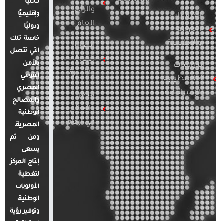
المسلحة
محليًا
والرأي
وإقليميًا
الدراسات
العام
ودوليًا
العربية
خاصة تلك
والإقليمية
قضايا
التي تتصل
المرأة
بالأمن
الدراسات
والأسرة
القومي
الفلسطينية
المصري
والإسرائيلية
مصر
والمصالح
والعالم
الوطنية
في أرقام
المصرية.
ومن ثم
يسعى
إنتاج المركز
لتغطية
الأولويات
الوطنية،
وتوفير رؤية