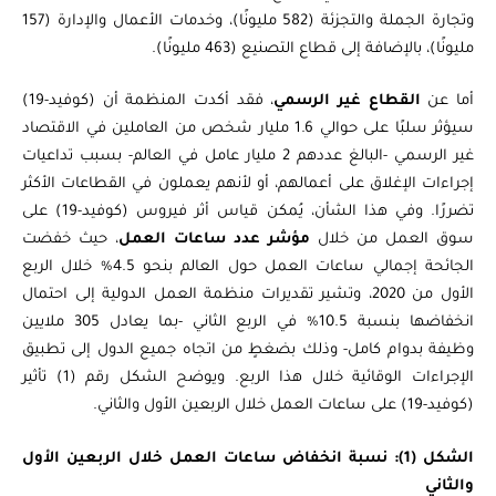
وتجارة الجملة والتجزئة (582 مليونًا)، وخدمات الأعمال والإدارة (157
مليونًا)، بالإضافة إلى قطاع التصنيع (463 مليونًا).
أما عن
القطاع غير الرسمي
، فقد أكدت المنظمة أن (كوفيد-19)
سيؤثر سلبًا على حوالي 1.6 مليار شخص من العاملين في الاقتصاد
غير الرسمي -البالغ عددهم 2 مليار عامل في العالم- بسبب تداعيات
إجراءات الإغلاق على أعمالهم، أو لأنهم يعملون في القطاعات الأكثر
تضررًا. وفي هذا الشأن، يُمكن قياس أثر فيروس (كوفيد-19) على
سوق العمل من خلال
مؤشر عدد ساعات العمل
، حيث خفضت
الجائحة إجمالي ساعات العمل حول العالم بنحو 4.5% خلال الربع
الأول من 2020، وتشير تقديرات منظمة العمل الدولية إلى احتمال
انخفاضها بنسبة 10.5% في الربع الثاني -بما يعادل 305 ملايين
وظيفة بدوام كامل- وذلك بضغطٍ من اتجاه جميع الدول إلى تطبيق
الإجراءات الوقائية خلال هذا الربع. ويوضح الشكل رقم (1) تأثير
(كوفيد-19) على ساعات العمل خلال الربعين الأول والثاني.
الشكل (1): نسبة انخفاض ساعات العمل خلال الربعين الأول
والثاني