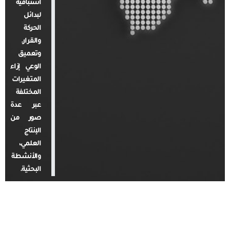
استباقية
لبدائل
الحركة
والقرار.
وتعميق
الوعي إزاء
المتغيرات
المختلفة
عبر عدة
صور من
الإنتاج
العلمي،
والأنشطة
البحثية.