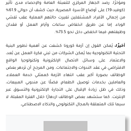
ومؤخرًا، رصد الجهاز المركزي للتعبئة العامة والإحصاء مدى تأثير
(كوفيد-19) على أوضاع الأسرة المصرية، حيث كشف أن حوالي 61.9%
من إجمالي الأفراد المشتغلين تغيرت حالتهم العملية عقب تفشي
الوباء، إما عن طريق انخفاض ساعات وأيام العمل أو فقدان
وظيفتهم، فيما انخفض دخل نحو 73.5%.
أخيرًا،
يُمكن القول إن أزمة كورونا كشفت عن أهمية تطوير البنية
التحتية التكنولوجية بما يُمكن الشركات من تبني فكرة العمل عن بُعد،
والاعتماد على وسائل الاتصال الإلكترونية وتكنولوجيا الواقع
الافتراضي في عقد الندوات والاجتماعات. ومن المرجح أن تزدهر بعض
الوظائف بصورة أكبر عقب انتهاء الأزمة كممثلي خدمة العملاء،
والعاملين بخدمات توصيل الطعام، فضلًا عن مندوبي المبيعات،
وذلك في ظل زيادة الإقبال على التجارة الإلكترونية والتسوق عبر
الإنترنت. كما ستشهد بعض الوظائف ازدهارًا خلال الفترة المقبلة، لا
سيما تلك المتعلقة بالمجال التكنولوجي والذكاء الاصطناعي.