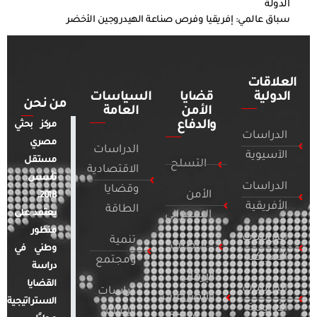
الدولة
سباق عالمي: إفريقيا وفرص صناعة الهيدروجين الأخضر
العلاقات
الدولية
قضايا
السياسات
من نحن
الأمن
العامة
والدفاع
مركز بحثي
الدراسات
مصري
الدراسات
الآسيوية
مستقل
التسلح
الاقتصادية
تأسس
الدراسات
وقضايا
الأمن
2018.
الأفريقية
الطاقة
يعتمد على
السيبراني
منظور
الدراسات
تنمية
التطرف
وطني في
الأمريكية
ومجتمع
دراسة
الإرهاب
القضايا
الدراسات
دراسات
والصراعات
الاستراتيجية
الأوروبية
الإعلام