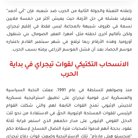
بإعلانه التعبئة والجولة الثانية من الحرب ضد شعبه، فإن “آبي أحمد”
يعترف بفشله في حل الأزمة، حيث يعيش أكثر من خمسة ملايين
نسمة في ظروف شبيهة بالمجاعة، ليس فقط في إقليم تيجراي،
ولكن بأقاليم أخرى لحقته مثل: أمهرا، العفر، الصومال، بني شنقول،
أوروميا، وهذه الأرقام ربما ترتفع في شهر سبتمبر القادم باعتباره
موسم الحصاد بعد أن فشل الموسم الزراعي برمته بسبب الحرب.
الانسحاب التكتيكي لقوات تيجراي في بداية
الحرب
منذ وصولهم للسلطة في عام 1991، عملت النخبة السياسية
والعسكرية لدى قومية تيجراي على تطبيق استراتيجية عسكرية
للجيش الإثيوبي تمنح القوات التابعة لهم، والتي شكلت القوام
الرئيسي للقوات المسلحة الإثيوبية، الحقّ في الاستفادة من نحو ثلث
الدخل القومي الإثيوبي على مدار حكمهم الذي استمر قرابة ثلاثة
عقود، بحجة أنهم قدموا تضحيات فترة النضال المسلح لإسقاط حكم
“منجستو هيلي ماريام”. تلك الاستراتيجية وضعت قوات دفاع تيجراي