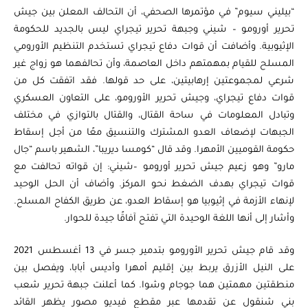
“بيليني سيوم” في مؤتمرها الصحفي، أن التحالف المعلن بين جيش
تحرير أورومو – شيني وجبهة تحرير تيجراي ليس بالجديد للحكومة
الإثيوبية. وأضافت أن قوات دفاع تيجراي تستخدم التنظيم الأورومي
المسلح للقيام بمهمتهم داخل العاصمة، وأن تحالفهما هو زواج غير
شرعي لمجموعتين إرهابيتين، على حد قولها. فقد اتفقت كل من
قوات دفاع تيجراي، وجيش تحرير الأورومو، على التعاون العسكري
وتبادل المعلومات في ساحة القتال، والقتال بالتوازي في مختلف
الجبهات لإضعاف العدو المشترك والتنسيق معًا من أجل إسقاط
حكومة القوميين الأمهرا. وقد قال “كومسا ديريبا”، الشهير باسم “جال
مارو” وهو زعيم جيش تحرير أورومو –شيني: إن قواته تحالفت مع
قوات تيجراي بهدف الضغط نحو المركز. وأضاف أن الحل الوحيد
لإنهاء الأزمة في إثيوبيا هو إسقاط العدو، عن طريق الكفاح المسلح.
وأشار إلى أنها اللغة الوحيدة التي تفتح آفاقًا جيدة للحوار.
وقد قام جيش تحرير الأورومو بتدمير جسر في 13 أغسطس 2021
على النيل الأزرق يربط بين إقليم أمهرا وأديس أبابا، ويفصل بين
منطقتين مهمتين هما جوجام وشوا. كما أعلنت جبهة تحرير شعب
بني شنقول عن تقدمها عبر مقطع فيديو مصور يظهر القائد