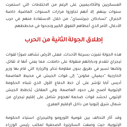
العسكريين والأكاديميين على الرغم من الاختلافات التي استمرت
سنوات بينهم، إلا أنهم تجاوزوا مرارات السنوات الماضية، خاصة
الجنرال “تسادكان جبرتنساي”، من خلال الاستفادة منهم في حرب
الأدغال، الأمر الذي أعطاهم التفوق الكبير ونجحوا في مخططهم.
إطلاق الجولة الثانية من الحرب
هذه الجولة تميزت بسرعة الأحداث، فعلى الأرض تشاهد صورًا لقوات
تيجراي تتقدم ودباباتهم منقولة على حاملات، مما يعني أنها لا تقاتل،
ولكنها تسير في طريق بدون مقاومة تذكر، والزيارة التي قام بها وزير
الخارجية “ديميكي مكونن” إلى قوات الجيش في محيط العاصمة
أديس أبابا تؤشر على أن خط الدفاع الأول الذي تتبناه الحكومة
الإثيوبية أصبح على حدود العاصمة. وفي المقابل، يُخطط الجيش
الإثيوبي لحشد قوات ضخمة لهجوم شامل على إقليم تيجراي من
شمال شرق إثيوبيا من داخل الإقليم العفري.
وقد أثار التحالف بين قومية الأورومو والتيجراي استياء الحكومة
الإثيوبية، حيث وصفت السكرتيرة الصحفية لمكتب رئيس الوزراء