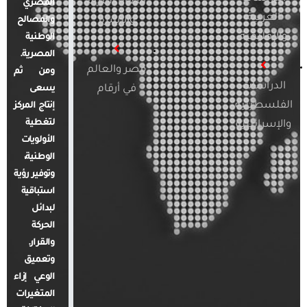
قضايا المرأة
المصري
العربية
والأسرة
والمصالح
والإقليمية
الوطنية
المصرية.
مصر والعالم
ومن ثم
الدراسات
في أرقام
يسعى
الفلسطينية
إنتاج المركز
لتغطية
والإسرائيلية
الأولويات
الوطنية،
وتوفير رؤية
استباقية
لبدائل
الحركة
والقرار.
وتعميق
الوعي إزاء
المتغيرات