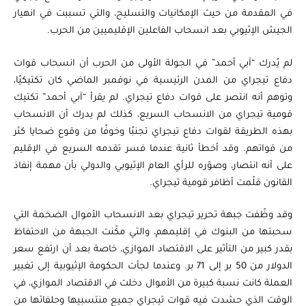
في المقدمة من حيث الإمكانيات والتسليح، والتي تسببت في انهيار
الجيش الإثيوبي بعد انسحاب الفاعلين الإقليميين من الحرب.
لم يُدرك “آبي أحمد” في الجولة الأولى من الحرب أن انسحاب قوات
دفاع تيجراي من المدن الرئيسية في نوفمبر الماضي كان تكتيكيًا،
وتوهم أنه انتصر على قوات دفاع تيجراي. لم يقرأ “آبي أحمد” تكتيك
قومية تيجراي من الانسحاب السريع، كذلك لم يدرك أن الانسحاب
بهذه الطريقة لقوات دفاع تيجراي تجنبًا وخوفًا من وقوع ضحايا كثر
من قواتهم. وقد أخطأ ثانية عندما فسر تقدمه السريع في الإقليم
على أنه انتصار، وصوّره للرأي العام الإثيوبي والدولي بأن مهمة إنفاذ
القانون قلّمت أظافر قومية تيجراي.
وقد وظّفت جبهة تحرير تيجراي بعد الانسحاب الأموال الضخمة التي
سحبتها من البنوك في إقليمهم، والتي مكّنت الجبهة من الاحتفاظ
بقدر كبير من التأثير على الاقتصاد الموازي، خاصة بعد أن ارتفع سعر
الدولار من 50 بر إلى 71 بر. وعندما لجأت الحكومة الإثيوبية إلى تغيير
العملة كانت نسبة كبيرة من الأموال دخلت في الاقتصاد الموازي، في
الوقت الذي حشدت فيه قوات تيجراي جميع منتسبيها وحلفائها من