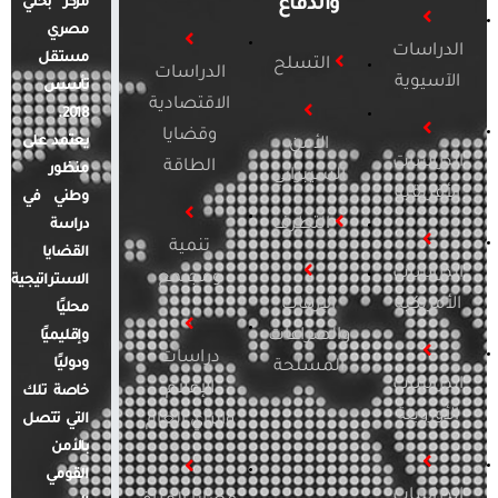
والدفاع
مركز بحثي
مصري
الدراسات
مستقل
التسلح
الدراسات
الآسيوية
تأسس
الاقتصادية
2018.
وقضايا
يعتمد على
الأمن
الدراسات
الطاقة
منظور
السيبراني
الأفريقية
وطني في
التطرف
دراسة
تنمية
القضايا
الدراسات
ومجتمع
الاستراتيجية
الأمريكية
الإرهاب
محليًا
والصراعات
وإقليميًا
دراسات
ودوليًا
المسلحة
الدراسات
الإعلام
خاصة تلك
الأوروبية
والرأي العام
التي تتصل
بالأمن
القومي
الدراسات