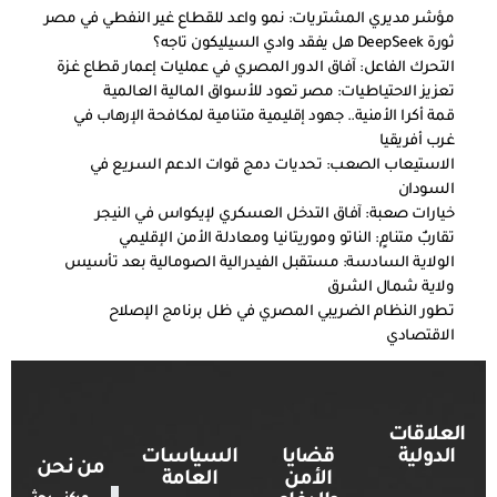
مؤشر مديري المشتريات: نمو واعد للقطاع غير النفطي في مصر
ثورة DeepSeek هل يفقد وادي السيليكون تاجه؟
التحرك الفاعل: آفاق الدور المصري في عمليات إعمار قطاع غزة
تعزيز الاحتياطيات: مصر تعود للأسواق المالية العالمية
قمة أكرا الأمنية.. جهود إقليمية متنامية لمكافحة الإرهاب في
غرب أفريقيا
الاستيعاب الصعب: تحديات دمج قوات الدعم السريع في
السودان
خيارات صعبة: آفاق التدخل العسكري لإيكواس في النيجر
تقاربٌ متنامٍ: الناتو وموريتانيا ومعادلة الأمن الإقليمي
الولاية السادسة: مستقبل الفيدرالية الصومالية بعد تأسيس
ولاية شمال الشرق
تطور النظام الضريبي المصري في ظل برنامج الإصلاح
الاقتصادي
العلاقات
الدولية
قضايا
السياسات
من نحن
الأمن
العامة