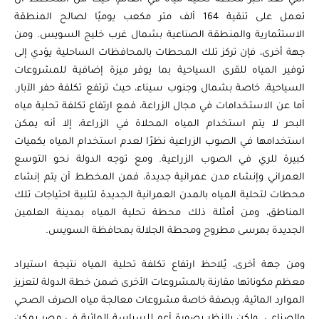
تعمل على تنقية 164 ألف متر مكعب يوميًا لصالح المنطقة
الاستثمارية والمنطقة الصناعية بشمال غرب خليج السويس. ومن
جهة أخرى، فإن تركز تلك المحطات بالمحافظات الساحلية يؤدي إلى
توفير المياه للقرى السياحية بما يوفر ميزة إضافية للمشروعات
السياحية، خاصة بشمال وجنوب سيناء، حيث ترتفع تكلفة حفر الآبار.
أما عن الاستخدامات في مجال الزراعة، فمع ارتفاع تكلفة تحلية مياه
البحر لا يتم استخدام المياه المحلاة في الزراعة، إلا أنه يمكن
استخدامها في الصوب الزراعية نظرًا لعدم استخدام المياه بكميات
كبيرة للري في الصوب الزراعية. ومع توجه الدولة نحو التوسع
العمراني وإنشاء مدن عمرانية جديدة، فمن المخطط أن يتم إنشاء
محطات لتحلية المياه بالمدن العمرانية الجديدة لتلبية احتياجات تلك
المناطق، ومن أمثلة ذلك محطة تحلية المياه بمدينة العلمين
الجديدة بمرسى مطروح ومحطة الجلالة بمحافظة السويس.
ومن جهة أخرى، يُلاحظ ارتفاع تكلفة تحلية المياه نتيجة استيراد
معظم مكوناتها مقارنة بالمشروعات الأخرى ضمن خطة الدولة لتعزيز
الموارد المائية، وبصفة خاصة مشروعات معالجة مياه الصرف الصحي
والصناعي. ولكن بالنظر بصورة أعم للسياسة المائية في مصر يمكن