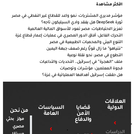
الأكثر مشاهدة
مؤشر مديري المشتريات: نمو واعد للقطاع غير النفطي في مصر
ثورة DeepSeek هل يفقد وادي السيليكون تاجه؟
تعزيز الاحتياطيات: مصر تعود للأسواق المالية العالمية
التحرك الفاعل: آفاق الدور المصري في عمليات إعمار قطاع غزة
التنوع البيئي والمحميات الطبيعية في مصر
“نتنياهو” ما زال قويًّا رغم ضعف جبهة اليمين
التطوع في مصر: نحو نقلة نوعية
ملف “الهجرة” في إسرائيل.. التحديات والتداعيات
فجوة المعلمين: مؤشرات وتوصيات
هل حققت إسرائيل أهدافها العملياتية في غزة؟
العلاقات
الدولية
قضايا
السياسات
من نحن
الأمن
العامة
والدفاع
مركز بحثي
مصري
الدراسات