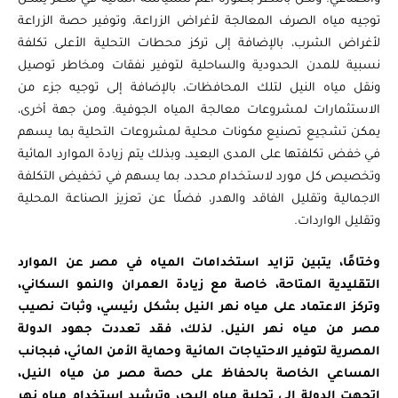
توجيه مياه الصرف المعالجة لأغراض الزراعة، وتوفير حصة الزراعة
لأغراض الشرب، بالإضافة إلى تركز محطات التحلية الأعلى تكلفة
نسبية للمدن الحدودية والساحلية لتوفير نفقات ومخاطر توصيل
ونقل مياه النيل لتلك المحافظات، بالإضافة إلى توجيه جزء من
الاستثمارات لمشروعات معالجة المياه الجوفية. ومن جهة أخرى،
يمكن تشجيع تصنيع مكونات محلية لمشروعات التحلية بما يسهم
في خفض تكلفتها على المدى البعيد، وبذلك يتم زيادة الموارد المائية
وتخصيص كل مورد لاستخدام محدد، بما يسهم في تخفيض التكلفة
الاجمالية وتقليل الفاقد والهدر، فضلًا عن تعزيز الصناعة المحلية
وتقليل الواردات.
وختامًا، يتبين تزايد استخدامات المياه في مصر عن الموارد
التقليدية المتاحة، خاصة مع زيادة العمران والنمو السكاني،
وتركز الاعتماد على مياه نهر النيل بشكل رئيسي، وثبات نصيب
مصر من مياه نهر النيل. لذلك، فقد تعددت جهود الدولة
المصرية لتوفير الاحتياجات المائية وحماية الأمن المائي، فبجانب
المساعي الخاصة بالحفاظ على حصة مصر من مياه النيل،
اتجهت الدولة إلى تحلية مياه البحر، وترشيد استخدام مياه نهر