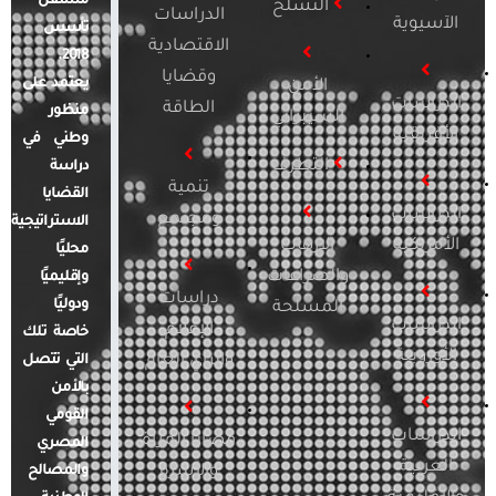
مستقل
التسلح
الدراسات
الآسيوية
تأسس
الاقتصادية
2018.
وقضايا
يعتمد على
الأمن
الدراسات
الطاقة
منظور
السيبراني
الأفريقية
وطني في
التطرف
دراسة
تنمية
القضايا
الدراسات
ومجتمع
الاستراتيجية
الأمريكية
الإرهاب
محليًا
والصراعات
وإقليميًا
دراسات
ودوليًا
المسلحة
الدراسات
الإعلام
خاصة تلك
الأوروبية
والرأي العام
التي تتصل
بالأمن
القومي
الدراسات
قضايا المرأة
المصري
العربية
والأسرة
والمصالح