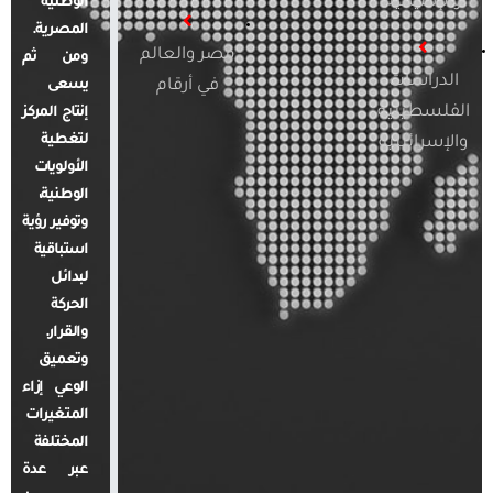
والإقليمية
الوطنية
المصرية.
مصر والعالم
ومن ثم
الدراسات
في أرقام
يسعى
الفلسطينية
إنتاج المركز
لتغطية
والإسرائيلية
الأولويات
الوطنية،
وتوفير رؤية
استباقية
لبدائل
الحركة
والقرار.
وتعميق
الوعي إزاء
المتغيرات
المختلفة
عبر عدة