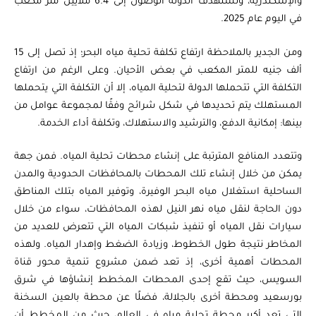
والإسكندرية، وتستهدف الدولة الوصول إلى 6.4 ملايين متر مكعب
في اليوم عام 2025.
ومن الجدير بالملاحظة ارتفاع تكلفة تحلية مياه البحر؛ إذ تصل إلى 15
ألف جنيه للمتر المكعب في بعض الأحيان. وعلى الرغم من ارتفاع
التكلفة التي تتحملها الدولة لتحلية المياه، إلا أن التكلفة التي يتحملها
المستهلك يتم تحديدها في شكل شرائح وفقًا لمجموعة عوامل من
بينها: إمكانية الدفع، والترشيد والاستهلاك، وتكلفة أداء الخدمة.
وتتعدد المنافع المترتبة على إنشاء محطات تحلية المياه. فمن جهة
يمكن من خلال إنشاء تلك المحطات بالمحافظات الحدودية والمدن
الساحلية استغلال مياه البحر الوفيرة، وتوفير المياه بتلك المناطق
دون الحاجة لنقل مياه نهر النيل لهذه المحافظات، سواء من خلال
سيارات نقل المياه أو تنفيذ شبكات المياه التي تتعرض للعديد من
المخاطر نتيجة طول الخطوط، وزيادة الضغط وإهدار المياه. ولهذه
المحطات أهمية أخرى، إذ تعد ضمن مشروع تنمية محور قناة
السويس، حيث تقع إحدى المحطات المخطط إنشاؤها في شرق
بورسعيد ومحطة أخرى بالجلالة، فضلًا عن محطة بالعين السخنة
التي تعد أكبر محطة تحلية مياه في العالم، حيث من المخطط أن