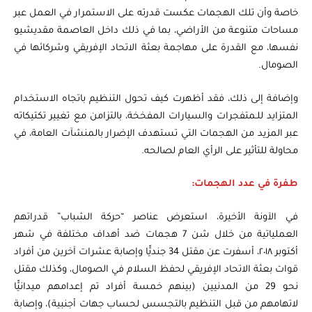
خاصة وأن تلك الهجمات عكست قدرته على الاستمرار في العمل عبر
مساحات متنوعة من الأراضي، بما في ذلك داخل العاصمة مقديشيو
نفسها، مع القدرة على مهاجمة بعثة الاتحاد الإفريقي وشركائها في
الصومال.
وإضافة إلى ذلك، فقد أظهرت كيف تحول التنظيم باتجاه الاستخدام
المتزايد للـمتفجرات والسيارات المفخخة، بالتزامن مع تغيير تكتيكاته
عبر المزيد من الهجمات التي تستهدف الإضرار بالمنشآت العامة، في
محاولة للتأثير على الرأي العام لصالحه.
طفرة في عدد الهجمات:
في الآونة الأخيرة، استعرض عناصر “حركة الشباب” قدراتهم
العملياتية من خلال شن 7 هجمات ضد أهداف مختلفة في شهر
أكتوبر ٢٠١٨، أسفرت عن مقتل 34 جنديًّا وإصابة عشرات آخرين من أفراد
قوات بعثة الاتحاد الإفريقي لحفظ السلام في الصومال، وكذلك مقتل
نحو 29 من المدنيين (بينهم خمسة أفراد تم إعدامهم ميدانيًّا
لاتهامهم من قبل التنظيم بالتجسس لحساب جهات أجنبية)، وإصابة