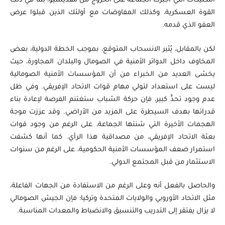
التكتيكات التي أجبرت الجماعة على الخروج من مقديشيو، بما في ذلك
القوة العسكرية، وكذلك المفاوضات مع أولئك الذين قبلوا عرض
العفو الذي قدمه.
لكن بالمقابل، يُثير الانسحاب المتوقع، بموجب الخطة الدولية، بعض
المخاوف داخل الدوائر الأمنية في الصومال والبلدان المجاورة، حيث
يخشى العديد من الخبراء من أن المؤسسات الأمنية الصومالية
ليست على استعداد لتولي مهام قوات الاتحاد الإفريقي. وفي ظل
عدم وجود تحدٍّ كبير، فإن حركة الشباب ستغتنم الفرصة لإعادة بناء
قدراتها بهدف السيطرة على المزيد من الأراضي. وقد عززت موجة
الهجمات الأخيرة التي شنتها الجماعة، على الرغم من وجود قوات
بعثة الاتحاد الإفريقي، من مصداقية هذا الرأي. كما أنها كشفت
استمرار ضعف المؤسسات الأمنية الحكومية، على الرغم من سنوات
الاستثمار من قبل المجتمع الدولي.
والحاصل بالفعل أنه وعلى الرغم من الاستفادة من الجهات الفاعلة،
مثل الاتحاد الأوروبي والولايات المتحدة وتركيا؛ فإن الجيش الصومالي
لا يزال يفتقر إلى التدريب والتنسيق والانضباط والمعدات المناسبة.