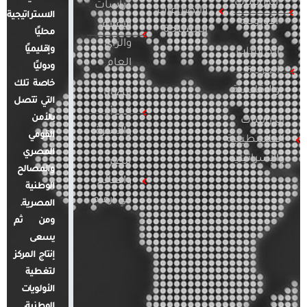
الدراسات
دراسات
والصراعات
الاستراتيجية
الأوروبية
الإعلام
المسلحة
محليًا
والرأي
وإقليميًا
الدراسات
العام
ودوليًا
العربية
خاصة تلك
والإقليمية
قضايا
التي تتصل
المرأة
بالأمن
الدراسات
والأسرة
القومي
الفلسطينية
المصري
والإسرائيلية
مصر
والمصالح
والعالم
الوطنية
في أرقام
المصرية.
ومن ثم
يسعى
إنتاج المركز
لتغطية
الأولويات
الوطنية،