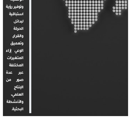
وتوفير رؤية
استباقية
لبدائل
الحركة
والقرار.
وتعميق
الوعي إزاء
المتغيرات
المختلفة
عبر عدة
صور من
الإنتاج
العلمي،
والأنشطة
البحثية.