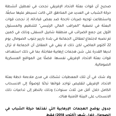
صحيح أن قوات بعثة الاتحاد الإفريقي نجحت في تعطيل أنشطة
حركة الشباب في العديد من المناطق التي كانت تسيطر عليها سابقًا،
واستطاعت توجيه ضربات ناجحة ضد بعض قياداته، إذ نجحت قوات
البعثة في تصفية “المراقب المالي الرئيسي” للتنظيم، والمسئول
الأول عن جمع الضرائب في منطقة شابيل السفلى، وذلك في كمين
تم نصبه لاجتماع لمقاتلي الجماعة في بلدة باريير جنوب الصومال، يوم
22 أكتوبر الماضي، لكن ذلك لا ينفي في المقابل أن الجماعة لا تزال
لديها القدرة على شن هجمات إرهابية مفاجئة، بما في ذلك استهداف
قوات بعثة الاتحاد الإفريقي نفسها، فضلًا عن المواقع العسكرية
الصومالية.
ولا شك في أن تلك المعطيات تشكك في مدى ملاءمة خطة بعثة
الاتحاد الإفريقي لتقليص تواجد قواتها تباعًا (وصولًا إلى الانسحاب
الكامل خلال أقل من ثلاث سنوات) وذلك بالنظر إلى تداعيات ذلك
الانسحاب على البيئة الأمنية هناك.
جدول يوضح الهجمات الإرهابية التي نفذتها حركة الشباب في
الصومال خلال شهر (أكتوبر 2018) فقط