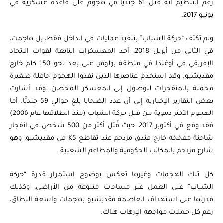
زعم التنظيم أنه قتل 61 جنديًّا في هجوم على قاعدة عسكرية في
يونيو 2017.
ولم تكتف “حركة الشباب” بتنفيذ عمليات في الداخل فقط، بل هاجمت،
في الثاني من أبريل 2018، أحد المعسكرات التابعة لقوات الاتحاد
الإفريقي في أوغندا في منطقة بولومر، على بعد نحو 150 كلم خارج
مقديشيو. وقد استخدم عناصرها الذين نفذوا الهجوم حافلة صغيرة
محملة بالمتفجرات للوصول إلى المعسكر المحصن. وقد أشارت
بعض التقارير الإخبارية إلى أن عدد الضحايا بلغ حوالي 59 جنديًّا. أما
الهجوم الأكثر دموية من قبل حركة الشباب (منذ انطلاقها عام 2006)
فقد وقع في أكتوبر 2017، حيث قُتل أكثر من 500 شخص في انفجار
شاحنة مفخخة خارج فندق مزدحم عند تقاطع K5 في مقديشيو، وهو
شارع مزدحم بالمكاتب الحكومية والمطاعم الشعبية.
كل تلك الهجمات وغيرها تعكس بوضوح استمرار قدرة “حركة
الشباب” على العمل عبر مساحات متنوعة من الأراضي، وكذلك
قدرتها على استهداف العاصمة مقديشيو بهجمات واسعة النطاق،
رغم كل حملات مواجهة الإرهاب هناك.