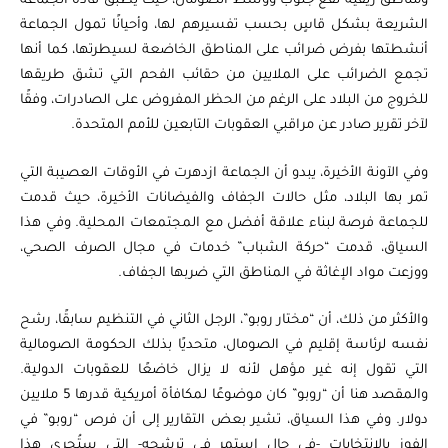
ومناطق ريفية تقع جنوب ووسط الصومال، حيث يطبق قادة الجماعة
الشريعة بشكل قاسٍ بحسب تفسيرهم لها، وأحيانًا تمول الجماعة
أنشطتها بفرض ضرائب على المناطق الخاضعة لسيطرتها، كما أنها
تجمع الضرائب على الملايين من حقائب الفحم التي تشق طريقها
للخروج من البلاد على الرغم من الحظر المفروض على الصادرات، وفقًا
لآخر تقرير صادر عن مراقبي العقوبات التابعين للأمم المتحدة.
وفي الآونة الأخيرة، يبدو أن الجماعة ازدهرت في الأوقات العصيبة التي
تمر بها البلاد، مثل حالات الجفاف والفيضانات الأخيرة، حيث قدمت
للجماعة فرصة لبناء علاقة أفضل مع المجتمعات المحلية. وفي هذا
السياق، قدمت “حركة الشباب” خدمات في مجال الصرف الصحي،
ووزعت مواد الإغاثة في المناطق التي ضربها الجفاف.
والأكثر من ذلك، أن “مختار روبو”، الرجل الثاني في التنظيم سابقًا، رشح
نفسه لرئاسة إقليم في الصومال، متحديًا بذلك الحكومة الصومالية
التي تقول إنه غير مؤهل لأنه لا يزال خاضعًا للعقوبات الدولية.
والمقصد هنا أن “روبو” كان موضوعًا لمكافأة أمريكية قدرها 5 ملايين
دولار. وفي هذا السياق، تشير بعض التقارير إلى أن فرص “روبو” في
الفوز بالانتخابات -في حال استمر في ترشحه- التي ستُجرى هذا