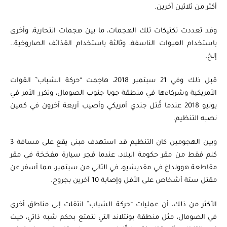
أكثر من ثلاثين آخرين.
وقد تعددت تكتيكات تلك الهجمات، ما بين هجمات انتحارية، وأخرى
باستخدام العبوات الناسفة، وثالثة باستخدام القذائف الصاروخية..
إلخ.
قبل ذلك وفي 21 سبتمبر 2018، هاجمت “حركة الشباب” القوات
الأمريكية وشركاءها في منطقة جوبا جنوب الصومال، وتكرر الأمر في
يونيو 2018 عندما قُتل جندي أمريكي وأصيب أربعة آخرون في كمين
نصبه التنظيم.
وبين الهجومين كان التنظيم قد استهدف مبنى يقع على مسافة 3
كلم فقط من مقر حكومة البلاد، عندما فجر سيارة مفخخة في مقر
مقاطعة هوولداغ في مقديشيو، في الثاني من سبتمبر، مما أسفر عن
مقتل ستة أشخاص على الأقل وإصابة 10 آخرين بجروح.
الأكثر من ذلك، أن عمليات “حركة الشباب” انتقلت إلى مناطق أخرى
في الصومال، مثل منطقة بونتلاند التي تتمتع بحكم شبه ذاتي، حيث