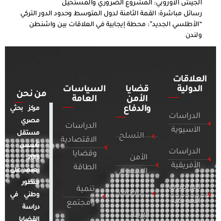
الجيش الأوروبي: المشروع الضروري والمستحيل
رسائل مباشرة: القمة الثامنة لدول المتوسط وحدود الدور التركي
“الأطلسي الجديد”: محطة إيجابية في العلاقات بين واشنطن
ولندن
العلاقات
الدولية
قضايا
السياسات
من نحن
الأمن
العامة
والدفاع
مركز بحثي
الدراسات
مصري
الدراسات
الآسيوية
مستقل
التسلح
الاقتصادية
تأسس
الدراسات
وقضايا
الأمن
2018.
الأفريقية
الطاقة
يعتمد على
السيبراني
منظور
الدراسات
تنمية
التطرف
وطني في
الأمريكية
ومجتمع
دراسة
الإرهاب
القضايا