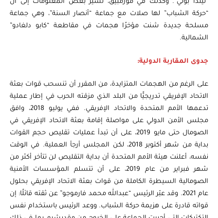
“ليندا بوني”. وكذلك في موزمبيق، تشير بعض المعلومات إلى أن
“حركة الشباب” لها صلات مع جماعة “أنصار السنة”، وهي جماعة
مسلحة جديدة شنت مؤخرًا هجمات في مقاطعة “كابو دلغادو”
الشمالية.
جدوى المقاربة الدولية:
على الرغم من الهجمات المتزايدة، من المقرر أن تنسحب قوات بعثة
الاتحاد الإفريقي تدريجيًّا من البلد الذي مزقته الحرب في إطار عملية
تدعمها الأمم المتحدة والاتحاد الإفريقي. ففي يوليو 2018، وافق
مجلس الأمن الدولي على مواصلة إقامة بعثة الاتحاد الإفريقي في
الصومال حتى مايو 2019، على أن تبدأ عمليات تقليص حجم القوات
بداية من شهر أكتوبر 2018، لكن المجلس أرجأ العملية. في الوقت
نفسه، أعلنت هيئة الأمم المتحدة أن بداية التقليص لن تتأخر أكثر من
شهر فبراير من عام 2019، على أن تتسلم المؤسسات الأمنية
الصومالية السيطرة الكاملة من قوات بعثة الاتحاد الإفريقي بحلول
عام 2021. وقد عبّر الرئيس “عبدالله محمد فارموجو” عن ثقته قائلًا: إن
قواته قادرة على هزيمة حركة الشباب. ووعد الرئيس باستخدام نفس