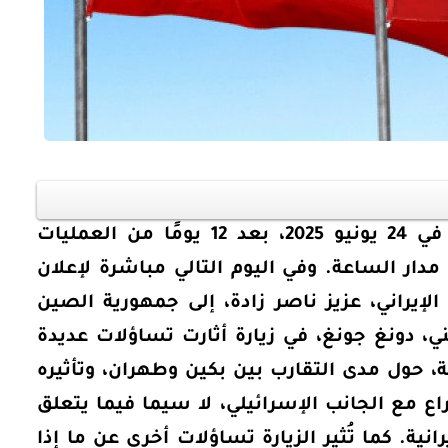
أوراق بحثية
ورقة بحثية - أمن الطاقة المصري:
توقفت الحرب الإسرائيلية–الإيرانية في 24 يونيو 2025، بعد 12 يومًا من العمليات
 وتعزيز
الغاز والنفط خارطة الموارد
دار الساعة. وفي اليوم التالي مباشرة لإعلان
الإيراني، عزيز ناصر زادة، إلى جمهورية الصين
وسياسات التعزيز
، دونغ جونغ، في زيارة أثارت تساؤلات عديدة
، حول مدى التقارب بين بكين وطهران، وتأثيره
EGP
35.00
ع مع الجانب الإسرائيلي، لا سيما فيما يتعلق
Add To Cart
نية. كما تُثير الزيارة تساؤلات أخرى عن ما إذا