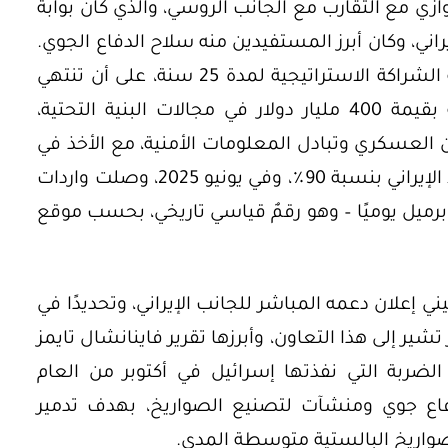
نذ الألفية الثانية (A2/AD)، بالتوازي مع التقارب مع الجانب الروسي، والذي كان بوابةً
ني، وكان أبرز المستفيدين منه سلاح الدفاع الجوي.
وبحلول عام 2021، شَهِدَ توقيع اتفاقية الشراكة الاستراتيجية لمدة 25 سنة، على أن تنتهي
عام 2046، وتشمل استثماراتٍ صينية بقيمة 400 مليار دولار في مجالات البنية التحتية،
ون العسكري وتبادل المعلومات الأمنية، مع الأخذ في
الاعتبار أن الصين تُعد أكبر مشترٍ للنفط الإيراني بنسبة 90٪، وفي يونيو 2025، وصلت واردات
نفط الإيراني إلى 1.8 مليون برميل يوميًا – وهو رقمٌ قياسي تاريخي، بحسب موقع
ي إعلان دعمه المباشر للجانب الإيراني، وتحديدًا في
ير إلى هذا التعاون، وأبرزها تقرير فاينانشال تايمز
لضربة التي نفذتها إسرائيل في أكتوبر من العام
اع جوي ومنشآت لتصنيع الصواريخ، بهدف تدمير
لصواريخ البالستية متوسطة المدى.