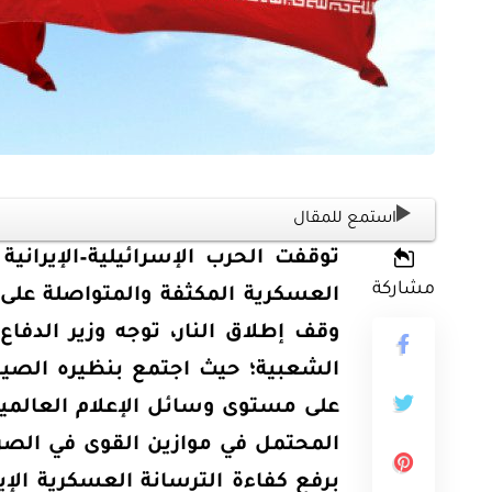
ثية
استمع للمقال
أوراق بحثية
ورقة بحثية – المؤتمر الصهيوني الـ39:
مشاركة
ن على مستقبل
ورقة بحثية – الطاقة المتجددة
العسكرية المكثفة والمتواصلة على م
وقف إطلاق النار، توجه وزير الدفاع 
ية العالمية
أمن الطاقة المصري
الشعبية؛ حيث اجتمع بنظيره الصيني
على مستوى وسائل الإعلام العالمية
EGP
EG
35.00
المحتمل في موازين القوى في الصرا
Add To Cart
Add
برفع كفاءة الترسانة العسكرية الإيرا