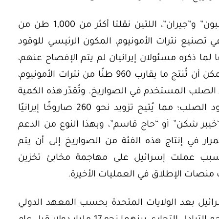
وقد تم رصد السفينتين الإيرانيتين “غُلبون” و”جيران”، اللتين نقلتا أكثر من 1,000 طن من
 تصنيع نترات الأمونيوم، المكون الرئيسي للوقود
لما ذكره مسئولان إيرانيان لم يتم الإفصاح عنهم،
فإن هذه الكمية من نترات الصوديوم يمكن أن تُنتج ما يقارب 960 طنًا من نترات الأمونيوم،
تركيبة الوقود الصلب المستخدم في الصواريخ. وتُقدّر هذه الكمية
بأنها كافية لإنتاج 1,300 طن من الوقود الصلب؛ مما يُتيح تزويد نحو 260 صاروخًا إيرانيًا
يبر شكن” أو “حاج قاسم”، وبهذا النوع من الدعم
مرار في إنتاج هذه الفئة من الصواريخ إلى أن يتم
سبب عملت إسرائيل على مهاجمة مخابئ تخزين
نصات الإطلاق في العمليات الأخيرة.
رائيل بعد الولايات المتحدة بحسب المعهد الدولي