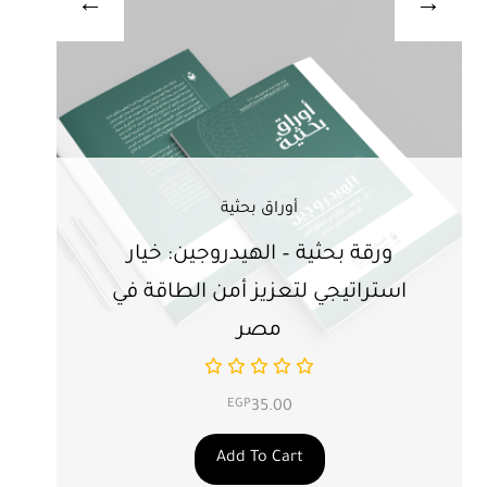
أوراق بحثية
ورقة بحثية – الهيدروجين: خيار
ور
استراتيجي لتعزيز أمن الطاقة في
ال
مصر
EGP
35.00
Add To Cart