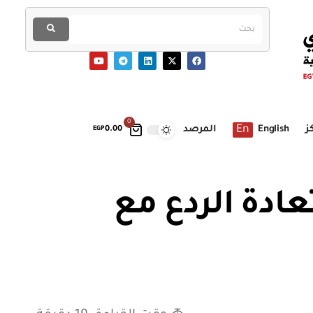
0
En
ز
English
المرصد
EGP
0.00
عادة الردع مع