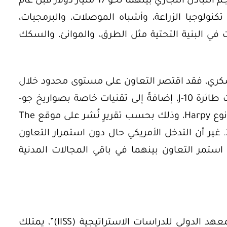
للدراسات الاستراتيجية IISS حيث بلغ حجم التبادل التجاري بينهما نحو 17 مليار دولار قبل عام
ت تكنولوجيا الزراعة، وأشباه الموصلات، والبرمجيات،
ت في البنية التحتية مثل الطرق، والموانئ، والسكك
سكري، فقد اقتصر التعاون على مستوى محدود خلال
فترة التسعينيات، شمل بيع تصميمات طائرة J-10، إضافةً إلى تقنيات خاصة بصواريخ جو-
جو والطائرات الانتحارية بدون طيار من نوع Harpy، وذلك بحسب تقريرٍ نُشر على موقع The
National Interest في أغسطس 2021. غير أن التدخل الأمريكي حال دون استمرار التعاون
 استمر التعاون بينهما في باقي المجالات المدنية
بحسب التقرير السنوي الصادر عن “المعهد الدولي للدراسات الاستراتيجية (IISS)”، يمتلك