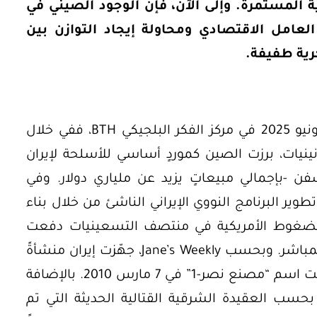
ة المستمرة. وإلى الآن، فإن الوجود الصيني في
عامل الاقتصادي ومحاولة إيجاد التوازن بين
رية طفيفة.
بحسب الدراسة المنشورة بتاريخ 18 يونيو 2025 في مركز الفكر البلجيكي BTH، ففي خلال
انينيات، برزت الصين كموردٍ أساسي للأسلحة لإيران
فن -بإجمالي مبيعاتٍ يزيد عن ملياري دولار. وفي
ير البرنامج النووي الإيراني الناشئ من خلال بناء
 الضغوط الأمريكية في منتصف التسعينيات دفعت
بكين إلى تقليص هذا التعاون النووي المباشر. وبحسب Jane’s Weekly، جهّزت إيران منشأةً
لإنتاج الصواريخ بالتعاون مع الصين تحت اسم “مصنع نصر-1” في 7 مارس 2010. بالإضافة
بحسب العقيدة الشرقية القتالية الحديثة التي تم