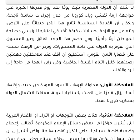
لا شك أن الدولة المصرية تثبت يومًا بعد يوم قدرتها الكبيرة على
مواجهة أزمة تفشي وباء كورونا من خلال إجراءات شاملة ناجحة.
ويكفي أن القيادة السياسية تتابع هذا الأمر ميدانيًّا على الأرض،
وتتعامل مع الأزمة بحسابات دقيقة تأخذ في اعتبارها الرئيسي مصلحة
المواطن أولًا وأخيرًا. وفي خضم هذا الجهد الفائق وغير المسبوق
الذي تقوم به الدولة على كافة المستويات، وتركز -في الوقت نفسه-
على قضايا الأمن القومي؛ أستطيع أن أقف عند ملاحظتين مهمتين
رصدتهما خلال الأيام القليلة الماضية، وفي رأيي أنهما في حاجة إلى
الرد والتفنيد.
الملاحظة الأولى:
محاولة الإرهاب الأسود العودة من جديد، وإظهار
أنه لا يزال قادرًا على العبث باستقرار الدولة، معتقدًا انشغال الدولة
بمحاربة كورونا فقط.
الملاحظة الثانية:
هناك بعض التوجهات أو الآراء أو الأفكار الغريبة
التي نُشرت مؤخرًا في بعض وسائل الإعلام المقروءة، تُطالب بإعطاء
وضعية خاصة لسيناء لا داعي لتكرار تفاصيلها هنا، ولكن أشير إلى أن
من بينها أن يكون هناك ما يسمى بحاكم سيناء بعقد لمدة ست