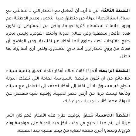
النقطة الثالثة:
أنني لا أريد أن أتعامل مع الأفكار التي لا تتماشى مع
سياق استراتيجية الدولة من منطلق مبدأ التخوين وعدم الوطنية رغم
وجود علامات استفهام كثيرة حولها، ولكن من المفترض أن تكون
هذه الأفكار منطقية وفي صالح الدولة وأمنها القومي، وليس مجرد
طرح مقترحات تحت دعاوى أنها أفكار غير تقليدية. ومن الواضح أن
هناك من يروج لأفكار يرى أنها خارج الصندوق، ولكني أرى أنها يُراد بها
باطل.
النقطة الرابعة:
أنه إذا كانت هناك أفكار بناءة تتعلق بتنمية سيناء
فلا مانع من أن تكون مرتبطة بالسياسة العامة التي تنفذها الدولة
بنجاح غير مسبوق، لا أن تقفز إلى أفكار تهدف إلى التعامل مع سيناء
وكأنها ليست جزءًا من أرض مصر الحبيبة، وإقليم شبه منفصل عن
الدولة، مهما كانت المبررات وراء ذلك.
النقطة الخامسة:
تتعلق بتوقيت طرح هذه الأفكار، فكم كان الأمر
غريبًا أن يتم هذا الطرح في وقت تركز فيه الدولة على مواجهة وباء
كورونا، وقضايا أخرى مهمة للغاية من بينها قضية سد النهضة.