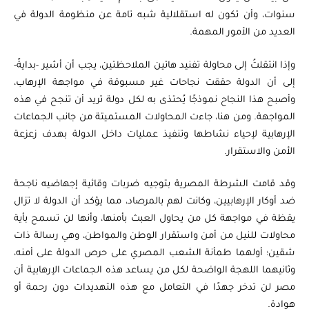
سنوات، وأن تكون له استقلالية شبه تامة عن منظومة الدولة في
العديد من الأمور المهمة.
وإذا انتقلتُ إلى محاولة تفنيد هاتين الملاحظتين، يجب أن أشير -بدايةً-
إلى أن الدولة حققت نجاحات غير مسبوقة في مواجهة الإرهاب،
وأصبح هذا النجاح نموذجًا يُحتذى به لكل دولة تريد أن تنجح في هذه
المواجهة. ومن هنا، جاءت المحاولات المستميتة من جانب الجماعات
الإرهابية لإحياء نشاطها وتنفيذ عمليات داخل الدولة بهدف زعزعة
الأمن والاستقرار.
وقد قامت الشرطة المصرية بتوجيه ضربات وقائية إجهاضيه ناجحة
ضد أوكار الإرهابيين، وكانت لهم بالمرصاد، مما يؤكد أن الدولة لا تزال
يقظة في مواجهة كل من يحاول العبث بأمنها، وأنها لن تسمح بأية
محاولات للنيل من أمن واستقرار الوطن والمواطن، وهي رسالة ذات
شقين؛ أولهما طمأنة الشعب المصري على حرص الدولة على أمنه،
وثانيهما اللهجة الواضحة لكل من يساعد هذه الجماعات الإرهابية أن
مصر لن تدخر جهدًا في التعامل مع هذه التهديدات دون رحمة أو
هوادة.