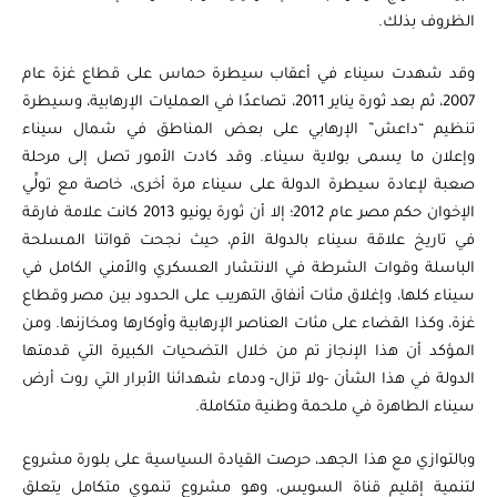
الظروف بذلك.
وقد شهدت سيناء في أعقاب سيطرة حماس على قطاع غزة عام
2007، ثم بعد ثورة يناير 2011، تصاعدًا في العمليات الإرهابية، وسيطرة
تنظيم “داعش” الإرهابي على بعض المناطق في شمال سيناء
وإعلان ما يسمى بولاية سيناء. وقد كادت الأمور تصل إلى مرحلة
صعبة لإعادة سيطرة الدولة على سيناء مرة أخرى، خاصة مع تولِّي
الإخوان حكم مصر عام 2012؛ إلا أن ثورة يونيو 2013 كانت علامة فارقة
في تاريخ علاقة سيناء بالدولة الأم، حيث نجحت قواتنا المسلحة
الباسلة وقوات الشرطة في الانتشار العسكري والأمني الكامل في
سيناء كلها، وإغلاق مئات أنفاق التهريب على الحدود بين مصر وقطاع
غزة، وكذا القضاء على مئات العناصر الإرهابية وأوكارها ومخازنها. ومن
المؤكد أن هذا الإنجاز تم من خلال التضحيات الكبيرة التي قدمتها
الدولة في هذا الشأن -ولا تزال- ودماء شهدائنا الأبرار التي روت أرض
سيناء الطاهرة في ملحمة وطنية متكاملة.
وبالتوازي مع هذا الجهد، حرصت القيادة السياسية على بلورة مشروع
لتنمية إقليم قناة السويس، وهو مشروع تنموي متكامل يتعلق