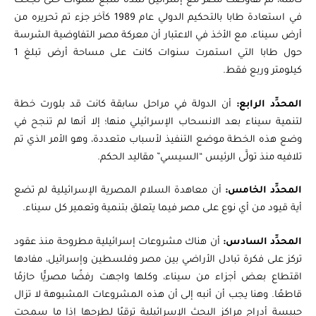
كاملة، ثم تفاوضت مصر مع إسرائيل لمدة سبع سنوات حتى نجحت
في استعادة طابا بالتحكيم الدولي عام 1989 كآخر جزء تم تحريره من
أرض سيناء، مع الأخذ في الاعتبار أن معركة مصر التفاوضية الشرسة
حول طابا التي استمرت سنوات كانت على مساحة أرض تبلغ 1
كيلومتر وربع فقط.
المحدِّد الرابع:
أن الدولة في مراحل سابقة كانت قد بلورت خطة
لتنمية سيناء بعد الانسحاب الإسرائيلي منها؛ إلا أنها لم تنجح في
وضع هذه الخطة موضع التنفيذ لأسباب متعددة، وهو الأمر الذي تم
تلافيه منذ تولَّى الرئيس “السيسي” مقاليد الحكم.
المحدِّد الخامس:
أن معاهدة السلام المصرية الإسرائيلية لم تضع
أية قيود من أي نوع على مصر فيما يتعلق بتنمية وتعمير كل سيناء.
المحدِّد السادس:
أن هناك مشروعات إسرائيلية مطروحة منذ عقود
تركز على فكرة تبادل الأراضي بين مصر وفلسطين وإسرائيل، مفادها
اقتطاع بعض أجزاء من سيناء، وكلها واجهت رفضًا مصريًّا حازمًا
قاطعًا. وهنا يجب أن أنبه إلى أن هذه المشروعات المشبوهة لا تزال
حبيسة أدراج مراكز البحث الإسرائيلية ترقبًا لطرحها إذا ما سمحت