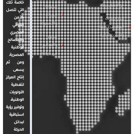
خاصة تلك
والإقليمية
قضايا
التي تتصل
المرأة
بالأمن
الدراسات
والأسرة
القومي
الفلسطينية
المصري
والإسرائيلية
مصر
والمصالح
والعالم
الوطنية
في أرقام
المصرية.
ومن ثم
يسعى
إنتاج المركز
لتغطية
الأولويات
الوطنية،
وتوفير رؤية
استباقية
لبدائل
الحركة