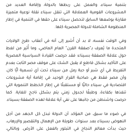
بتنمية سيناء، والعمل على ربطها بالدولة، وإقامة العديد من
المشروعات القومية العملاقة التي تنقل سيناء نقلة نوعية متميزة
مقارنة بوضعها السابق لتحصل سيناء على حقها في التنمية في إطار
المنظومة الشاملة للدولة المصرية كلها.
وفي الوقت نفسه، لا بد أن أُشير إلى أنه في أعقاب طرح الولايات
المتحدة ما يُعرف بـ”صفقة القرن” العام الماضي، وما أُثير من لغط
حول علاقة الصفقة بسيناء؛ فقد حرصت القيادة السياسية المصرية
على التأكيد بشكل قاطع لا يقبل الشك على موقف مصر الثابت بعدم
التفريط في أي شبر أو حبة رمل من سيناء تحت أي تسمية أيًّا كان،
وأن مصر فقط هي صاحبة القرار الوحيد في إقامة أية مشروعات
اقتصادية في سيناء حاليًّا أو مستقبلًا في إطار الخطط التنموية التي
تنفذها بكفاءة، وطبقًا لجدول زمني يتم بشكل ناجح للغاية. كما
حرصت واشنطن من جانبها على نفي أية علاقة لهذه الصفقة بسيناء.
في ضوء ما سبق، من المؤكد أن الدولة تبذل كل الجهد من أجل
النهوض بسيناء بعد سنوات طويلة من الإهمال والتقصير والإرهاب،
حيث بدأت معالم النجاح في التبلور بالفعل على الأرض. وبالتالي،