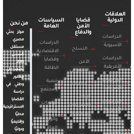
العلاقات
الدولية
قضايا
السياسات
من نحن
الأمن
العامة
والدفاع
مركز بحثي
الدراسات
مصري
الدراسات
الآسيوية
مستقل
التسلح
الاقتصادية
تأسس
الدراسات
وقضايا
الأمن
2018.
الأفريقية
الطاقة
يعتمد على
السيبراني
منظور
الدراسات
تنمية
التطرف
وطني في
الأمريكية
ومجتمع
دراسة
الإرهاب
القضايا
الدراسات
دراسات
والصراعات
الاستراتيجية
الأوروبية
الإعلام
المسلحة
محليًا
والرأي
وإقليميًا
الدراسات
العام
ودوليًا
العربية