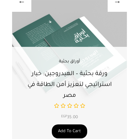
أوراق بحثية
ورقة بحثية – الهيدروجين: خيار
و
استراتيجي لتعزيز أمن الطاقة في
ا
مصر
EGP
35.00
Add To Cart