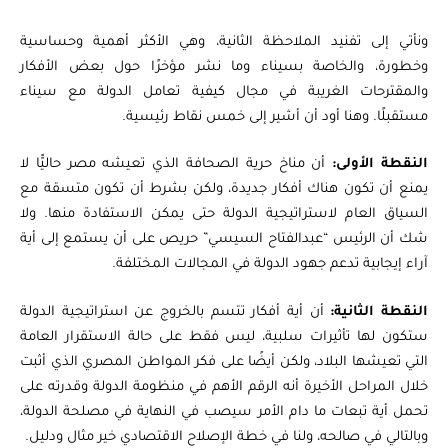
ونأتي إلى تفنيد الملاحظة الثانية، وهي الأكثر أهمية وحساسية
وخطورة، والخاصة بسيناء وما نشر مؤخرًا حول بعض الأفكار
والمقترحات الغريبة في مجال كيفية تعامل الدولة مع سيناء
مستقبلًا. وهنا أود أن أشير إلى خمس نقاط رئيسية.
النقطة الأولى:
أن مناخ حرية الصحافة الذي تعيشه مصر حاليًّا لا
يمنع أن تكون هناك أفكار جديدة، ولكن بشرط أن تكون متسقة مع
السياق العام لاستراتيجية الدولة حتى يمكن الاستفادة منها. ولا
شك أن الرئيس “عبدالفتاح السيسي” حريص على أن يستمع إلى أية
آراء إيجابية تدعم جهود الدولة في المجالات المختلفة.
النقطة الثانية:
أن أية أفكار تتسم بالخروج عن استراتيجية الدولة
ستكون لها تأثيرات سلبية، ليس فقط على حالة الاستقرار العامة
التي تعيشها البلاد، ولكن أيضًا على فكر المواطن المصري الذي أثبت
خلال المراحل الأخيرة أنه الرقم الأهم في منظومة الدولة وقدرته على
تحمل أية تبعات ما دام الأمر سيصب في النهاية في مصلحة الدولة،
وبالتالي في صالحه، ولنا في خطة الإصلاح الاقتصادي خير مثال ودليل.