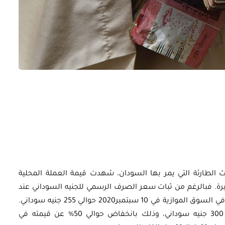
أوراق بحثية
مصري:
ورقة بحثية – الهيدروجين: خيار
رد
استراتيجي لتعزيز أمن الطاقة في
مصر
EGP
35.00
 الطارئة التي يمر بها السودان، شهدت قيمة العملة المحلية
Add To Cart
يرة. فبالرغم من ثبات سعر الصرف الرسمي للجنيه السوداني عند
55 جنيه سوداني لكل دولار، ارتفعت قيمة الدولار في السوق الموازية في 10 سبتمبر2020 حوالي 255 جنيه سوداني.
وبعض التقديرات تشير إلى وصول الدولار إلى 300 جنيه سوداني، وذلك بانخفاض حوالي 50% عن قيمته في