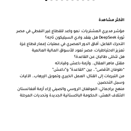
الأكثر مشاهدة
مؤشر مديري المشتريات: نمو واعد للقطاع غير النفطي في مصر
ثورة DeepSeek هل يفقد وادي السيليكون تاجه؟
التحرك الفاعل: آفاق الدور المصري في عمليات إعمار قطاع غزة
تعزيز الاحتياطيات: مصر تعود للأسواق المالية العالمية
هل تتخلى طالبان عن القاعدة؟
مقتل ماهر العقال.. وأزمة داعش وقياداته
“طوفان الأقصى”.. بين “القاعدة” و”داعش”
من التبرعات إلى القتال: العمل الخيري وتمويل الإرهاب.. الآليات
وسبل التحصين
منهج براجماتي: الموقفان الروسي والصيني إزاء أزمة أفغانستان
الائتلاف الهش: الحكومة الباكستانية الجديدة وتحديات المرحلة