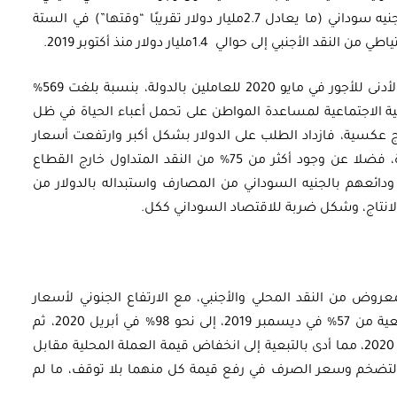
حيث ضخّت الحكومة السودانية حوالي 150مليار جنيه سوداني (ما يعادل 2.7مليار دولار تقريبًا “وقتها”) في الستة
أما العامل الثاني فهو قيام الحكومة برفع الحد الأدنى للأجور في مايو 2020 للعاملين بالدولة، بنسبة بلغت 569%
ية الاجتماعية لمساعدة المواطن على تحمل أعباء الحياة في ظل
نتائج عكسية، فازداد الطلب على الدولار بشكل أكبر وارتفعت أسعار
السلع نتيجة امتصاص السوق للسيولة الجديدة، فضلا عن وجود أكثر من 75% من النقد المتداول خارج القطاع
ائعهم بالجنيه السوداني من المصارف واستبداله بالدولار من
 الانتاج، وشكل ضربة للاقتصاد السوداني ككل.
روض من النقد المحلي والأجنبي، مع الارتفاع الجنوني لأسعار
السلع، تركت أثرها على التضخم الذي ارتفع بالتبعية من 57% في ديسمبر 2019، إلى نحو 98% في أبريل 2020، ثم
واصل الصعود وصولا إلى 166.8% في أغسطس 2020، مما أدى بالتبعية إلى انخفاض قيمة العملة المحلية مقابل
ين التضخم وسعر الصرف في رفع قيمة كل منهما بلا توقف، ما لم