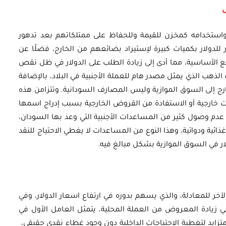
 واستخدامه كمخزن للقيمة وللحفاظ على ممتلكاتهم بعد تدهور
ر للدولار بكميات كبيرة لإستيراد بضائعهم من الخارج، فضلًا عن
سلع الأساسية، مما أدى إلى زيادة الطلب على الدولار في ظل نقص
ذهب الذي يمثل مصدر هام للعملة الأجنبية في البلاد، بالإضافة
خارج إلى السوق الموازية وليس المصارف السودانية. وتتزامن هذه
خارجية أو الاستفادة من القروض الخارجية بسبب إدراج اسمها
ع عدم وصول كثير من المساعدات الأجنبية التي وعد بها السودان،
ئية ودوائية، وهذا النوع من المساعدات لا يغطي الاحتياج للنقد
ار في السوق الموازية بشكل مبالغ فيه.
آخر للمعادلة، والذي يسهم بدوره في ارتفاع اسعار الدولار، وفي
 في زيادة المعروض من العملة المحلية، يتمثل العامل الأول في
تزايد لتغطية الاحتياجات الداخلية دون وجود غطاء نقدي حقيقي،