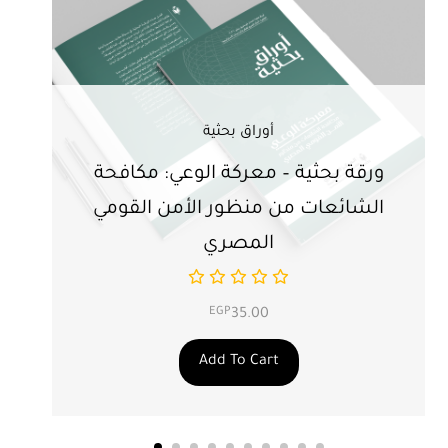
أوراق بحثية
ورقة بحثية – معركة الوعي: مكافحة
ور
الشائعات من منظور الأمن القومي
ت
المصري
EGP
35.00
Add To Cart