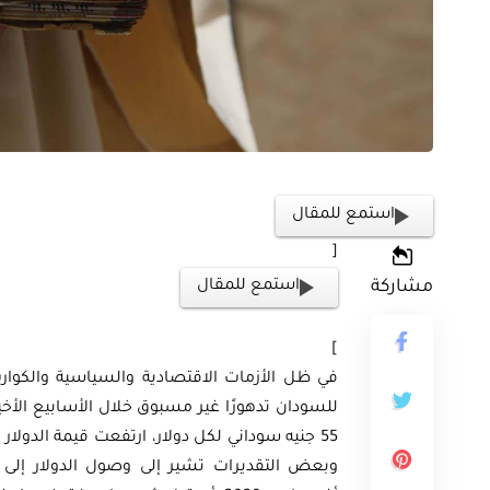
أوراق بحثية
ثية
ورقة بحثية - أمن الطاقة ال
استمع للمقال
المتجددة وتعزيز
الغاز والنفط خارطة الموا
[
 المصري
وسياسات التعزيز
مشاركة
استمع للمقال
EGP
EG
35.00
]
في ظل الأزمات الاقتصادية والسياسية والكوارث
Add To Cart
Add
للسودان تدهورًا غير مسبوق خلال الأسابيع الأخ