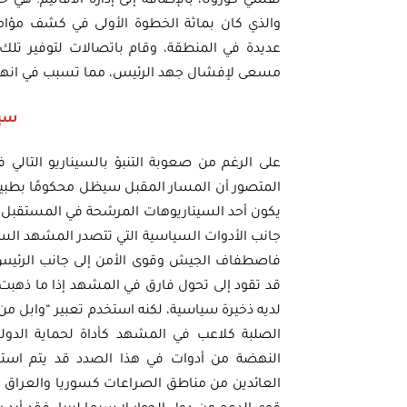
تفشي كورونا، بالإضافة إلى إدارة الأقاليم؛ هي
والذي كان بماثة الخطوة الأولى في كشف مؤامر
عديدة في المنطقة، وقام باتصالات لتوفير تل
مسعى لإفشال جهد الرئيس، مما تسبب في انهيا
سين
على الرغم من صعوبة التنبؤ بالسيناريو التال
المتصور أن المسار المقبل سيظل محكومًا بطبيعة 
يكون أحد السيناريوهات المرشحة في المستقبل الق
جانب الأدوات السياسية التي تتصدر المشهد السيا
فاصطفاف الجيش وقوى الأمن إلى جانب الرئيس
قد تقود إلى تحول فارق في المشهد إذا ما ذهبت ال
لديه ذخيرة سياسية، لكنه استخدم تعبير “وابل من
الصلبة كلاعب في المشهد كأداة لحماية الدولة
النهضة من أدوات في هذا الصدد قد يتم استدع
العائدين من مناطق الصراعات كسوريا والعراق الذ