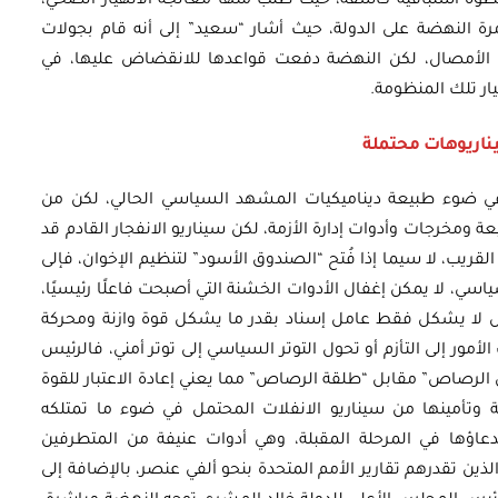
 خطوة استباقية كاشفة، حيث طلب منها معالجة الانهيار الصحي،
ة النهضة على الدولة، حيث أشار “سعيد” إلى أنه قام بجولات
ك الأمصال، لكن النهضة دفعت قواعدها للانقضاض عليها، في
ر تلك المنظومة.
اريوهات محتملة
ي في ضوء طبيعة ديناميكيات المشهد السياسي الحالي، لكن من
ومخرجات وأدوات إدارة الأزمة، لكن سيناريو الانفجار القادم قد
ريب، لا سيما إذا فُتح “الصندوق الأسود” لتنظيم الإخوان، فإلى
سي، لا يمكن إغفال الأدوات الخشنة التي أصبحت فاعلًا رئيسيًا،
 لا يشكل فقط عامل إسناد بقدر ما يشكل قوة وازنة ومحركة
أمور إلى التأزم أو تحول التوتر السياسي إلى توتر أمني، فالرئيس
 الرصاص” مقابل “طلقة الرصاص” مما يعني إعادة الاعتبار للقوة
 وتأمينها من سيناريو الانفلات المحتمل في ضوء ما تمتلكه
اؤها في المرحلة المقبلة، وهي أدوات عنيفة من المتطرفين
ين تقدرهم تقارير الأمم المتحدة بنحو ألفي عنصر، بالإضافة إلى