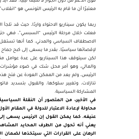
قوى الدعم من دول الجوار لا سيما ليبيا، فقد أي
معتبرًا أن ما قام به الرئيس التونسي هو “انقلاب”.
ربما يكون سيناريو الاحتواء واردًا، حيث قد تلجأ 
فعلت خلال مرحلة الرئيس “السبسي”، فهي حتى ا
الاصطفاف السياسي والمدني، كما أنها تستغل أ
لإقصائها سياسيًا، بقدر ما يسعى إلى كبح جماح 
لكن سيتوقف هذا السيناريو على عدة عوامل منها
والمالي، وهو أمر محل شك في ضوء مؤشرات عديد
الرئيس، ولم يعد من الممكن العودة عن فتح هذه
تنازلات، وتغيير سلوكها، والقبول بتسديد فات
المشاركة السياسية.
في الأخير، من المتصور أن النقلة السياسي
محاولة لإعادة الاعتبار للدولة في المقام ا
عنيفه. كما يمكن القول إن الرئيس يسعى إلى
يعني أنه تحول من الطرف المحايد المشاهد 
الرهان على القرارات التي سيتخذها لضمان ال