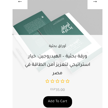
أوراق بحثية
ورقة بحثية – الهيدروجين: خيار
ور
استراتيجي لتعزيز أمن الطاقة في
ال
مصر
EGP
35.00
Add To Cart