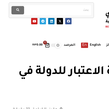
0
En
ز
English
المرصد
EGP
0.00
 الاعتبار للدولة في