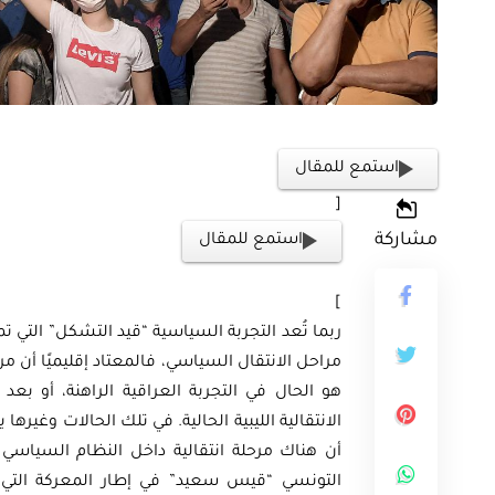
استمع للمقال
[
ثية
مشاركة
استمع للمقال
أوراق بحثية
ورقة بحثية – المؤتمر الصهيوني الـ39:
ن على مستقبل
ورقة بحثية – الطاقة المتجددة
]
ية العالمية
أمن الطاقة المصري
ربما تُعد التجربة السياسية “قيد التشكل” التي ت
مراحل الانتقال السياسي، فالمعتاد إقليميًا أن م
هو الحال في التجربة العراقية الراهنة، أو ب
EGP
EG
35.00
الانتقالية الليبية الحالية. في تلك الحالات وغيرها
أن هناك مرحلة انتقالية داخل النظام السياسي 
Add To Cart
Add
التونسي “قيس سعيد” في إطار المعركة التي اف