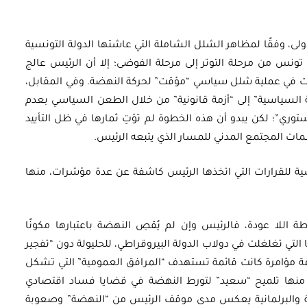
لى، وفقًا لمظاهر الشلل الشاملة التي عاشتها الدولة التونسية
نس من مرحلة التوتر إلى مرحلة الفوضى؛ إلا أن الرئيس عالج
ت في عملية شلل سياسي “مؤقت” لحركة النهضة. وفي المقابل،
السياسية” إلى “أزمة قانونية” من خلال الطعن السياسي بعدم
ستوري”؛ لكن يبدو أن هذه الخطوة لم تؤتِ ثمارها في ظل التأييد
ت المجتمع المدني للمسار الذي يتبعه الرئيس.
ية للقرارات التي اتخذها الرئيس كاشفة عن عدة مؤشرات، منها
 اللا عودة، فالرئيس وإن لم يُقصِ النهضة باعتبارها مكونًا
لتي تغلغلت في دولاب الدولة البيروقراطي، للحليولة دون “تفجير
 ثمة مؤامرة كانت قائمة تستهدف “المرافق العمومية” التي تشكل
ى منها تلميح “سعيد” لتورط النهضة في قضايا فساد اقتصادي
ة والبرلمانية يعكس مدى موقف الرئيس من “النهضة” وصعوبة