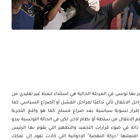
أوراق بحثية
ورقة بحثية - أمن الطاقة المصري:
 وتعزيز
الغاز والنفط خارطة الموارد
وسياسات التعزيز
مر بها تونس في المرحلة الحالية هي استثناء لنمط غير تقليدي من
راحل الانتقال تأتي تداعيًا لمراحل الفشل أو الصراع السياسي كما
عد إقرار تسوية سياسية بعد صراع مسلح كما هو واقع التجربة
EGP
35.00
 يتم الانتقال من سلطة أو نظام لآخر، لكن في الحالة التونسية يبدو
ذاته في ضوء قرارات التجميد والتطهير التي يقوم بها الرئيس
Add To Cart
تعلتها “حركة النهضة” الإخوانية التي كادت تقود إلى تفكك