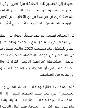
العودة إلى تجسير تلك العلاقة مرة أخرى. وفي ا
وتشريعية مبكرة هو محاولة انقلاب من النهضة
النهضة تدرك أن فرصها في أي انتخابات لن تكون ك
مناورة سياسية من جانبها وخطابًا للخارج أكثر منه
في السياق نفسه، لم يعد ممكنًا الحوار بين الطر
التي اتّبعها في التعامل مع النهضة وحلفائها (ائ
العام للشغل منذ ديسب
من التناقض في موقف النهضة، فالحركة تدعو إلى
الوطني، مشترطة “مراجعة الرئيس لقراراته، وال
الحركة، مما يعني أن الحركة تريد إما حوارًا مشرو
أو إبعاده من المشهد.
فتح الملفات الجنائية وملفات الفساد المالي والإ
السبسي” الذي فجر ملف التنظيم السري إلى ال
الملفات، لا سيما ملفات الاغتيالات السياسية، 
بناء على القرارات التي اتخذها، فقد أقال النائ