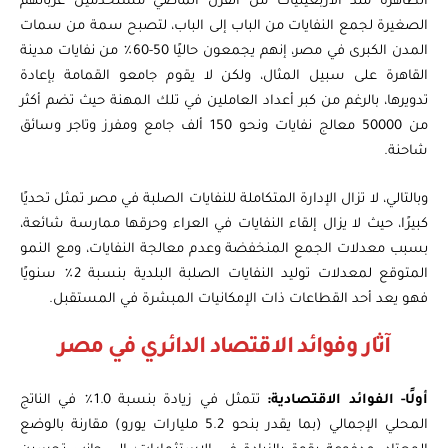
الظاهرة منذ الأربعينيات من القرن الماضي مستخدمين عرباتهم
الصغيرة لجمع النفايات من الباب إلى الباب، لتصبح سمة من سمات
المدن الكبرى في مصر، إنهم يجمعون حاليًا 50-60٪ من نفايات مدينة
القاهرة على سبيل المثال، ولكن لا يقوم جامعو القمامة بإعادة
تدويرها، بالرغم من كبر أعداد العاملين في تلك المهنة حيث تضم أكثر
من 50000 معالج نفايات ونحو 150 ألف جامع ومفرز وتاجر وسائق
شاحنة.
وبالتالي، لا تزال الإدارة المتكاملة للنفايات الصلبة في مصر تمثل تحديًا
كبيرًا، حيث لا يزال إلقاء النفايات في العراء وحرقها ممارسة شائعة،
بسبب معدلات الجمع المنخفضة وعدم معالجة النفايات، ومع النمو
المتوقع لمعدلات توليد النفايات الصلبة البلدية بنسبة 2٪ سنويًا
فهو يعد أحد القطاعات ذات الإمكانيات المبشرة في المستقبل.
آثار وفوائد الاقتصاد الدائري في مصر
أولًا- الفوائد الاقتصادية:
تتمثل في زيادة بنسبة 1.0٪ في الناتج
المحلي الإجمالي (بما يقدر بنحو 5.2 مليارات يورو) مقارنة بالوضع