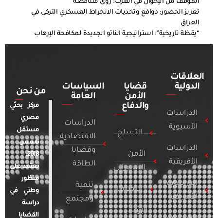
الموقف من الإخوان في الغرب: رؤى متناقضة
تعزيز الحضور: دوافع وتحديات الانخراط العسكري التركي في
العراق
“يقظة تاريخية”: استراتيجية الناتو الجديدة لمكافحة الإرهاب
العلاقات
الدولية
قضايا
السياسات
من نحن
الأمن
العامة
والدفاع
مركز بحثي
الدراسات
مصري
الدراسات
الآسيوية
مستقل
التسلح
الاقتصادية
تأسس
الدراسات
وقضايا
الأمن
2018.
الأفريقية
الطاقة
يعتمد على
السيبراني
منظور
الدراسات
تنمية
التطرف
وطني في
الأمريكية
ومجتمع
دراسة
الإرهاب
القضايا