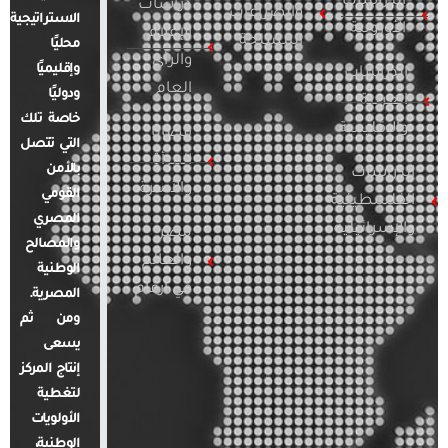
الدراسات
دراسات
والصراعات
الاستراتيجية
الأوروبية
الإعلام
المسلحة
محليًا
والرأي
وإقليميًا
الدراسات
العام
ودوليًا
العربية
خاصة تلك
والإقليمية
قضايا
التي تتصل
المرأة
بالأمن
الدراسات
والأسرة
القومي
الفلسطينية
المصري
والإسرائيلية
مصر
والمصالح
والعالم
الوطنية
في أرقام
المصرية.
ومن ثم
يسعى
إنتاج المركز
لتغطية
الأولويات
الوطنية،