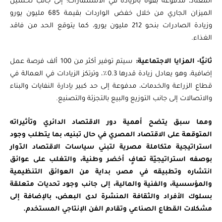
المعتاد، مدفوعة بقوة بالزيادة في الاستثمارات؛ إلى جانب تحسين
الميزان الجاري من خلال خفض الواردات بقيمة 685 مليون يورو
وزيادة الصادرات بنحو 212 مليون يورو، كما يتوقع الحد من فاقد
الغذاء.
ثانيًا- المزايا الاجتماعية:
سيتم توفير أكثر من 100 ألف فرصة عمل
إضافية، وهو يعادل زيادة قدرها 0.3٪، وترتكز الزيادات في العمالة في
قطاع الزراعة والخدمات، مدفوعة إلى حد كبير بإدارة النفايات والبناء
والاتصالات إلى جانب التوزيع والبيع بالتجزئة والتصنيع.
ومما سبق يتضح أهمية دور الاقتصاد الدائري وتأثيراته
المتوقعة على الاقتصاد المصري في حال تبنيه، بما يتطلب وجود
استراتيجية متكاملة مصرية لتبني سياسات الاقتصاد الدّوار
بوصفه استراتيجيّة تعافٍ أخضر وطنية، والتغلب على عوائق
انتشاره وتطبيقه في مصر، بداية من العوائق التنظيمية
والمؤسسية، والفنية والمالية، إلى جانب وجود تحديات متعلقة
بسلوك الأفراد والثقافة المنشرة لدى البعض، بالإضافة إلى
مشكلات القطاع الصناعي وتقادم الفن الإنتاجي المستخدم.