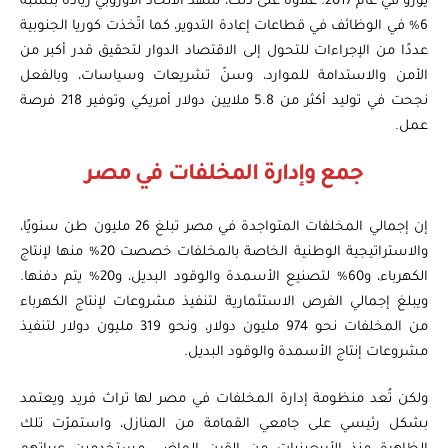
يورو في عام 2017. علاوة على ذلك، شهد الاتحاد الأوروبي زيادة بنسبة
6% في الوظائف في قطاعات إعادة التدوير، كما اتّخذت كوريا الجنوبية
عددًا من الإجراءات للتحول إلى الاقتصاد الدوار لتحقيق قدر أكبر من
الأمن والاستدامة للموارد، وسنّ تشريعات وسياسات، وبالفعل
نجحت في توليد أكثر من 5.8 ملايين دولار أمريكي وتوفير 218 فرصة
عمل.
جمع وإدارة المخلفات في مصر
إن إجمالي المخلفات المتواجدة في مصر تبلغ 26 مليون طن سنويًا،
والاستراتيجية الوطنية الخاصة بالمخلفات خصصت 20% منها لإنتاج
الكهرباء، و60% لتصنيع الأسمدة والوقود البديل، و20% يتم دفنها.
ويبلغ إجمالي الفرص الاستثمارية لتنفيذ مشروعات لإنتاج الكهرباء
من المخلفات نحو 974 مليون دولار، ونحو 319 مليون دولار لتنفيذ
مشروعات إنتاج الأسمدة والوقود البديل.
ولكن تُعد منظومة إدارة المخلفات في مصر لها تراث فريد ويعتمد
بشكل رئيسي على جامعي القمامة من المنازل، واستمرّت تلك