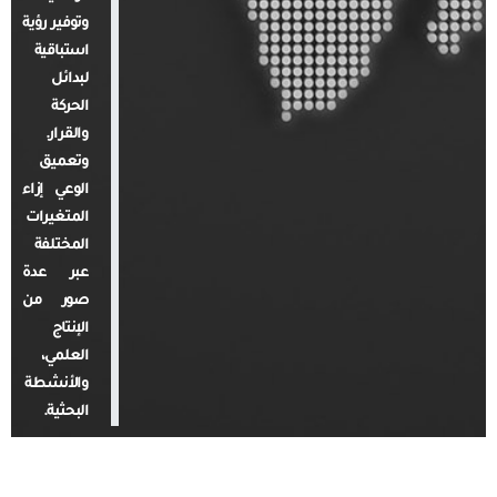
وتوفير رؤية
استباقية
لبدائل
الحركة
والقرار.
وتعميق
الوعي إزاء
المتغيرات
المختلفة
عبر عدة
صور من
الإنتاج
العلمي،
والأنشطة
البحثية.