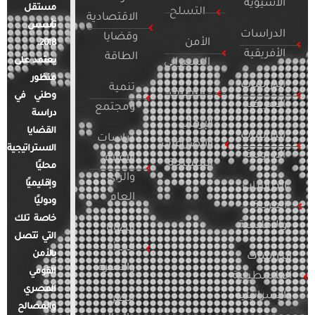
الآسيوية
مستقل
التسلح
الاقتصادية
تأسس
الدراسات
وقضايا
الأمن
2018.
الأفريقية
الطاقة
يعتمد على
السيبراني
منظور
الدراسات
تنمية
التطرف
وطني في
الأمريكية
ومجتمع
دراسة
الإرهاب
القضايا
الدراسات
دراسات
والصراعات
الاستراتيجية
الأوروبية
الإعلام
المسلحة
محليًا
والرأي
وإقليميًا
الدراسات
العام
ودوليًا
العربية
خاصة تلك
والإقليمية
قضايا
التي تتصل
المرأة
بالأمن
الدراسات
والأسرة
القومي
الفلسطينية
المصري
والإسرائيلية
مصر
والمصالح