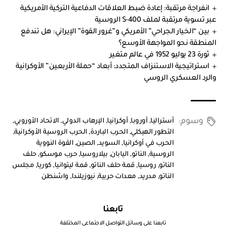
انفراجة مرتقبة: إعادة ضبط العلاقات الدفاعية التركية الأمريكية
عبر تسوية مرتقبة لملف S-400 الروسية
بين “الخيار الجراحي” الأمريكي و”غرور القوة” الإيراني: هل تندفع
المنطقة نحو المواجهة الأوسع؟
ثورة 23 يوليو 1952 في عالم متغير
استراتيجية الاستنزاف المتجدد: أبعاد “حملة الأربعين” الأوكرانية
والرد العسكري الروسي
وسوم:
أستراليا
,
أوروبا
,
أوكرانيا
,
الإرهاب الدولي
,
الاتحاد الأوروبي
,
التطور الهيكلي
,
الحرب الباردة
,
الحرب الروسية الأوكرانية
,
الحرب في أوكرانيا
,
السويد
,
الصين
,
القوة النووية
الروسية
,
الناتو
,
اليابان
,
بيلاروسيا
,
حرب موسكو
,
حلف
الناتو
,
روسيا
,
قمة حلف الناتو
,
قمة ليتوانيا
,
كوريا
,
مجلس
الناتو
,
مدريد
,
معدات حربية
,
نيوزيلندا
,
واشنطن
تابعنا
تابعنا علي وسائل التواصل الاجتماعي المختلفة