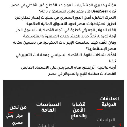
مؤشر مديري المشتريات: نمو واعد للقطاع غير النفطي في مصر
ثورة DeepSeek هل يفقد وادي السيليكون تاجه؟
التحرك الفاعل: آفاق الدور المصري في عمليات إعمار قطاع غزة
تعزيز الاحتياطيات: مصر تعود للأسواق المالية العالمية
إلغاء الدولار الجمركي خطوة في اتجاه اقتصاديات السوق الحر
أزمة كورونا: تحدٍّ جديد للمشروعات الصغيرة والمتوسطة
رهان الثقة: كيف ساهمت الإجراءات الحكومية في تحسين مكانة
مصر الإستثمارية؟
تفكّك شبكات القوة: الاقتصاد السياسي ومعادلات التغيير في
تركيا
أزمة عالمية: أثر إغلاق قناة السويس على الاقتصاد العالمي
اقتصادات صناعة التبغ والسجائر في مصر
العلاقات
الدولية
قضايا
السياسات
من نحن
الأمن
العامة
والدفاع
مركز بحثي
الدراسات
مصري
الدراسات