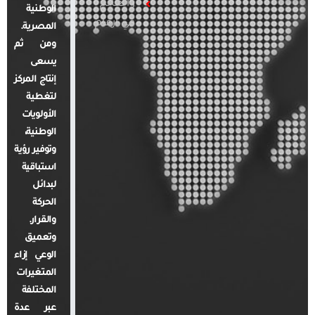
والعالم
الوطنية
في أرقام
المصرية.
ومن ثم
يسعى
إنتاج المركز
لتغطية
الأولويات
الوطنية،
وتوفير رؤية
استباقية
لبدائل
الحركة
والقرار.
وتعميق
الوعي إزاء
المتغيرات
المختلفة
عبر عدة