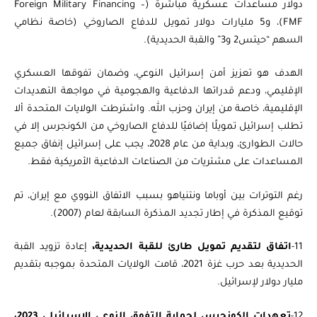
دولار مساعدات عسكرية مباشرة (Foreign Military Financing –
FMF)، و5 مليارات دولار تمويل للدفاع الصاروخي (خاصة نظامي
السهم “حيتس2 و3” والقبة الحديدية).
الهدف هو تعزيز أمن إسرائيل النوعي، وضمان تفوقها العسكري
الإقليمي، ودعم قدراتها الدفاعية والهجومية في مواجهة التهديدات
الإقليمية، خاصة من إيران وحزب الله. واشترطت الولايات المتحدة ألا
تطلب إسرائيل تمويلًا إضافيًا للدفاع الصاروخي من الكونجرس إلا في
حالات الطوارئ، وبداية من عام 2028، يجب على إسرائيل إنفاق جميع
المساعدات على مشتريات من الصناعات الدفاعية الأمريكية فقط.
رغم التوترات بين أوباما ونتنياهو بسبب الاتفاق النووي مع إيران، تم
توقيع المذكرة في إطار تجديد المذكرة السابقة لعام (2007).
11-
اتفاق لتقديم تمويل طارئ للقبة الحديدية،
إعادة تزويد القبة
الحديدية بعد حرب غزة 2021، قامت الولايات المتحدة بموجبه بتقديم
12-
تعهدات الكونجرس لحماية التفوق النوعي‎ الإسرائيلي 2023،