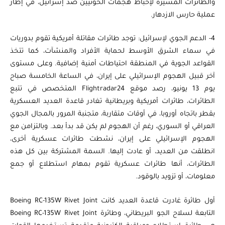
والطائرات المسيرة لإحباط هجمات الحوثيين ضد إسرائيل، في إطار
عملية حارس الازدهار.
4- الدعم الجوي لإسرائيل: توجد طائرات مقاتلة أمريكية تقوم بدوريات
في سماء الشرق الأوسط لحماية الأفراد والمنشآت، كما تتخذ
القواعد الجوية في المنطقة احتياطات أمنية إضافية. وعلى مستوى
آخر قبيل الهجوم الإسرائيلي على إيران، في الساعة الخامسة صباح
يوم 13 يونيو، رصد موقع Flightradar24 المتخصص في تتبع
الطائرات، طائرات أمريكية وبريطانية تغادر قاعدة العديد العسكرية
بقطر باتجاه أوروبا، في أوقات متقاربة، متجنبة المرور بالمجال الجوي
العراقي أو السوري، رغم أن الهجوم لم يكن قد بدأ بعد. وبالتزامن مع
الهجوم الإسرائيلي على إيران، نشطت طائرات عسكرية أخرى،
انطلقت من العديد، أو عادت إليها. السمة المشتركة بين كل هذه
الطائرات، أنها طائرات عسكرية تقوم بمهام استطلاع أو جمع
معلومات، أو تزويد بالوقود.
أول طائرة غادرت قاعدة العديد كانت Boeing RC-135W Rivet Joint
التابعة لسلاح الجو البريطاني، وطائرة Boeing RC-135W Rivet Joint