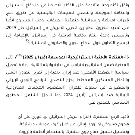
ونقل تكنولوجيا متقدمة مثل الذكاء الاصطناعي والدفاع السيبراني
والطاقة الموجّهة، والتصدي للهجمات الباليستية عن طريق دمج
قدرات أمريكية وإسرائيلية متعدّدة الطبقات. وحث المشروع أيضًا
على تمديد مخزون الطوارئ الحربي الأمريكي في إسرائيل حتى 2029،
وتأسيس وحدة ابتكار دفاعية أمريكية في إسرائيل، بالإضافة إلى
[2]
)
(
توسيع التعاون حول الدفاع الجوي والصاروخي المشترك
.
[3]
)
(
16-
المذكرة الأمنية الاستراتيجية الموسعة (فبراير 2025)
،
تأتي
المذكرة ضمن استراتيجية ترامب في بداية ولايته الثانية؛ لإعادة تفعيل
سياسة “الضغط الأقصى” ضد إيران، داعية إلى تعزيز التعاون الأمني
والتدخل العسكري المخطط بحزم للتصدي للبرنامج النووي الإيراني
والمتغيرات في سلوك طهران [المقصود الهجمات الصاروخية
الإيرانية ضد إسرائيل (أبريل 2024 وما تلاه)]. اشتمل المحتوى
الأساسي للمذكرة على:
تأكيد الردع المشترك (التزام أمريكي–إسرائيلي برد فوري على أي
هجوم صاروخي أو نووي إيراني من خلال غرف عمليات مشتركة،
وتسهيل تنسيق دفاع جوي مشترك باستخدام أنظمة باتريوت