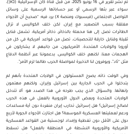
تم نشر تقرير في 16 يونيو 2025، من قبل قناة كان الإسرائيلية (כאן)،
سواء عبر بثها الرسمي أو عبر حساباتها الرسمية على وسائل
التواصل الاجتماعي (فيسبوك ومنصة X) يرد فيه: “صحيح أن الأجواء
مغلقة بسبب التصعيد مع إيران، لكن خلف الكواليس لا تزال
الطائرات تصل إلى هنا محملة بالذخائر، ذخائر أمريكية، تشمل قنابل
ثقيلة وقنابل خارقة للتحصينات، تصل من قواعد أمريكية في كل من
أوروبا والولايات المتحدة. الأمريكيون، من جانبهم، لا يشاركون في
الهجمات معنا، لكنهم، خلف الكواليس، يدعموننا عبر أنظمة الدفاع
مثل “ثاد”، ويوفرون لنا الذخيرة لمواصلة الحرب طالما لزم الأمر”.
وفي الوقت ذاته، يصرح المسئولون في الولايات المتحدة بأنهم لم
يتدخلوا في الحرب الجارية بين إسرائيل وإيران، ولكنهم مهتمون
بإنهائها. والسؤال الذي يجب طرحه في هذا الصدد هو: ألا تتدخل
الولايات المتحدة وبعض الدول الأوروبية بالفعل في هذه الحرب
لصالح إسرائيل؟ هل إسرائيل تحارب إيران منفردة دون أية مساعدات
ودعم لعمليتها العسكرية الموسعة؟ هل اجتازت الأجواء الجوية لأربع
دول على الأقل دون تغطية وإمداد لوجستية من القواعد العسكرية
الأمريكية والأوروبية النشطة في المنطقة بالفعل؟ هل تسقط