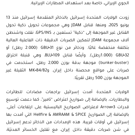
الجوي الإيراني، خاصة بعد استهداف المطارات الإيرانية.
زودت الولايات المتحدة إسرائيل بالذخائر المتقدمة إسرائيل منذ 13
يونيو 2025، ومنها: قنابل JDAM وهي مجموعات تحويل ذكية تحول
القنابل غير الموجهة إلى “ذكية” تستعين بـ GPS/INS، نقلت واشنطن
آلاف مجموعة JDAM لتمكين الضربات الدقيقة ذات الفاعلية العالية
بتكلفة منخفضة غالبًا. وذخائر من نوع GBU‑31 (2.000 رطل) أو
GBU‑32 (1.000رطل). وأيضًا قنابل BLU‑109، وهي قنبلة اختراق
(bunker-buster) موجهة بدقة بوزن 2,000 رطل، استخدمت في
ضربات على مواقع محصنة داخل إيران. وMK‑84/82 الثقيلة غير
الموجهة بوزن 500 رطل تقريبًا.
الولايات المتحدة أمدت إسرائيل براجمات مضادات للطائرات
والبطاريات، بالإضافة إلى صواريخ اعتراض “تامير”، كما دعمت توسيع
قدرات Arrow‑3 لاعتراض الصواريخ الباليستية على ارتفاعات أعلى.
بالإضافة إلى الصواريخ Hellfire & AMRAAM & SPICE التي أمدت بها
إسرائيل في أوقات قريبة. هذه الإمدادات من الذخائر تدعم إسرائيل
في شن ضربات دقيقة داخل إيران، مع تقليل الخسائر المدنيّة،