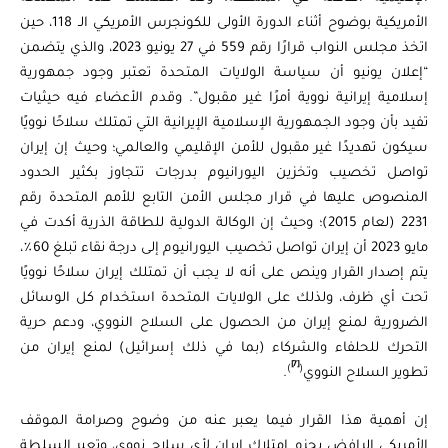
الأمريكية بوضوح أثناء الدورة الأولى للكونجرس الأمريكي الـ 118، حين
اتخذ مجلس النواب قرارًا رقم 559 في 27 يونيو 2023، والذي يتضمن
“إعلان يونيو أن سياسة الولايات المتحدة تعتبر وجود جمهورية
إسلامية إيرانية نووية أمرًا غير مقبول”. وقدم الأعضاء فيه حيثيات
تفيد بأن وجود الجمهورية الإسلامية الإيرانية التي تمتلك سلاحًا نوويًا
سيكون تهديدًا غير مقبول للأمن الإقليمي والعالمي؛ وحيث إن إيران
تواصل تخصيب وتخزين اليورانيوم بدرجات تتجاوز بكثير الحدود
المنصوص عليها في قرار مجلس الأمن التابع للأمم المتحدة رقم
2231 (لعام 2015)؛ وحيث إن الوكالة الدولية للطاقة الذرية أكدت في
مايو 2023 أن إيران تواصل تخصيب اليورانيوم إلى درجة نقاء تبلغ 60٪،
يتم إصدار القرار وينص على أنه لا يجب أن تمتلك إيران سلاحًا نوويًا
تحت أي ظرف، ولذلك على الولايات المتحدة استخدام كل الوسائل
الضرورية لمنع إيران من الحصول على السلاح النووي، ودعم حرية
التحرك للحلفاء والشركاء (بما في ذلك إسرائيل) لمنع إيران من
[7]
)
(
تطوير السلاح النووي
.
إن أهمية هذا القرار فيما يعبر عنه من وضوح وصرامة الموقف
الأمريكي الرافض بحزم امتلاك إيران لأي سلاح نووي، وتعبر السلطة