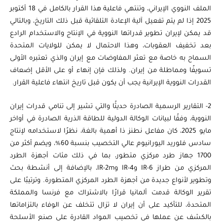
الملف النووي الإيراني، وتنتهي فاعلية هذا القرار بالكامل في 18 أكتوبر
2025 إذا لم يتم تفعيل آلية الإعادة التلقائية قبل ذلك التاريخ، وبالتالي
قد يمكن لإيران تطوير قدراتها النووية في الإنتاج والاستخدام الرادع
بعد تخفيف العقوبات، وهذا الاحتمال لا يمكن للولايات المتحدة
السماح به خاصة مع تعثر المفاوضات مع إيران والذي تعتبره الأولى
تسويفًا ومماطلة من إيران. ولذلك فإن إنهاء أو على الأقل إضعاف
القدرات النووية الإيرانية يجب أن يكون قبل تاريخ انتهاء فاعلية القرار.
2- التقارير الرسمية الصادرة حديثًا والتي تشير إلى تنامي قدرات إيران
النووية، وفقًا لبيانات الوكالة الدولية للطاقة الذرية الصادرة في أواخر
مايو 2025، كان مفاعل نطنز ذا أهمية بالغة، نظرًا لاستخدامه لإنتاج
سادس فلوريد اليورانيوم عالي التخصيب بنسبة 60%، ويضم أكثر من
1700 جهاز طرد مركزي متطور، بما في ذلك مئات أجهزة الطرد
المركزي من طراز IR-6 وIR-4 وIR-2m، بالإضافة إلى أنشطة بحث
وتطوير لأنواع جديدة من أجهزة الطرد المركزي المتطورة. وترتيبًا على
تقرير الوكالة قدمت ألمانيا قرارًا بالاشتراك مع فرنسا والمملكة
المتحدة، للتأكيد على أن إيران لا تزال تتخلف عن الوفاء بالتزاماتها
بالكشف عن عملها في تخصيب المواد القادرة على صنع الأسلحة