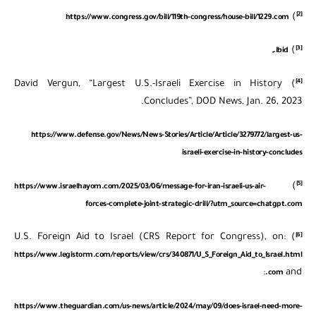
[2]
)
https://www.congress.gov/bill/119th-congress/house-bill/1229.com
[3]
)
Ibid.,
[4]
) David Vergun, “Largest U.S.-Israeli Exercise in History
Concludes”, DOD News, Jan. 26, 2023.
https://www.defense.gov/News/News-Stories/Article/Article/3279772/largest-us-
israeli-exercise-in-history-concludes
[5]
)
https://www.israelhayom.com/2025/03/06/message-for-iran-israeli-us-air-
forces-complete-joint-strategic-drill/?utm_source=chatgpt.com
[6]
) U.S. Foreign Aid to Israel (CRS Report for Congress), on:
https://www.legistorm.com/reports/view/crs/340871/U_S_Foreign_Aid_to_Israel.html
and:
.com
https://www.theguardian.com/us-news/article/2024/may/09/does-israel-need-more-