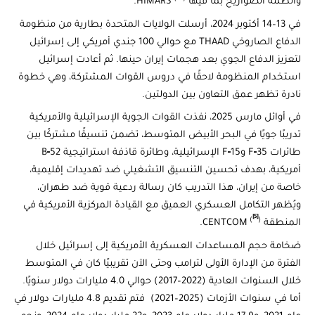
وأنظمة الصواريخ بما فيها HIMARS
.
في 13–14 أكتوبر 2024، أرسلت الولايات المتحدة بطارية من منظومة
الدفاع الصاروخي THAAD مع حوالي 100 جندي أمريكي إلى إسرائيل
لتعزيز الدفاع الجوي بعد هجمات إيران حينها. ثم أعادت إسرائيل
استخدام المنظومة لاحقًا في دروس القوات المشتركة، وهي خطوة
نادرة تظهر عمق التعاون بين الدولتين.
في أوائل مارس 2025، نفذت القوات الجوية الإسرائيلية والأمريكية
تدريبًا جويًا في البحر الأبيض المتوسط، تضمن تنسيقًا مشتركًا بين
طائرات F‑35 وF‑15 الإسرائيلية، وطائرة قاذفة استراتيجية B‑52
أمريكية، بهدف تحسين التنسيق التشغيلي ضد تهديدات إقليمية،
خاصة من إيران، هذا التدريب كان رسالة ردعية قوية ضد طهران،
ويُظهر التكامل العسكري العميق مع القيادة المركزية الأمريكية في
[5]
(
)
المنطقة CENTCOM
.
ضخامة حجم المساعدات العسكرية الأمريكية إلى إسرائيل خلال
الفترة من الإدارة الأولى لترامب وحتى الآن تقريبيًا كان في المتوسط
خلال السنوات العادية (‎(2017–2022 حوالي 4.0 ‎مليارات دولار سنويًا‎.‎
أما في سنوات الأزمات ‎ (2021–2025) فتم تقديم 4.8 مليارات دولار في