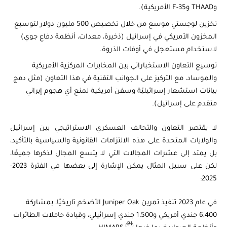
وTHAAD وF-35 الأمريكية).
تخزين لوجستي موسع من خلال تخصيص 500 مليون دولار لتوسيع
المخزون الأمريكي في إسرائيل (ذخيرة، معدات، أنظمة دفاع جوي)
لاستخدام مستعجل في أوقات الذروة.
توسيع التعاون الاستخباراتي بين المخابرات المركزية الأمريكية
والموساد، مع التركيز على الجوانب التقنية في هذا التعاون (مثل دمج
بيانات استشعار إسرائيليّة وسفن أمريكية لمنع أي هجوم إيراني
متقدم على إسرائيل).
لا يقتصر التعاون والتحالف العسكري الاستراتيجي بين إسرائيل
والولايات المتحدة على هذه الالتزامات القانونية والسياسية بالتأكيد،
بل يمتد إلى عشرات المجالات التي لا يتسع المجال لذكرها جميعًا،
لكن على سبيل المثال يمكن الإشارة إلى بعضها في الفترة 2023-
2025:
في عام 2023 تنفيذ تمرين Juniper Oak الأضخم تاريخيًا، بمشاركة
6,400 جندي أمريكي و1.500 جندي إسرائيلي، وقيادة حاملات الطائرات
[4]
(
)