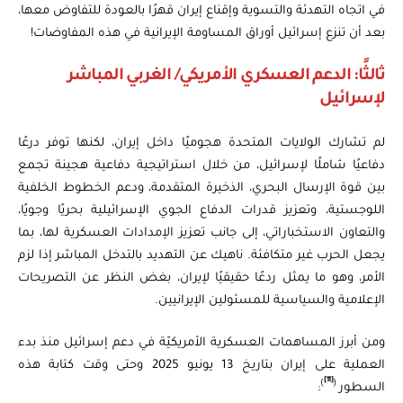
في اتجاه التهدئة والتسوية وإقناع إيران قهرًا بالعودة للتفاوض معها،
بعد أن تنزع إسرائيل أوراق المساومة الإيرانية في هذه المفاوضات!
ثالثًا: الدعم العسكري الأمريكي/ الغربي المباشر
لإسرائيل
لم تشارك الولايات المتحدة هجوميًا داخل إيران، لكنها توفر درعًا
دفاعيًا شاملًا لإسرائيل، من خلال استراتيجية دفاعية هجينة تجمع
بين قوة الإرسال البحري، الذخيرة المتقدمة، ودعم الخطوط الخلفية
اللوجستية، وتعزيز قدرات الدفاع الجوي الإسرائيلية بحريًا وجويًا،
والتعاون الاستخباراتي، إلى جانب تعزيز الإمدادات العسكرية لها، بما
يجعل الحرب غير متكافئة. ناهيك عن التهديد بالتدخل المباشر إذا لزم
الأمر، وهو ما يمثل ردعًا حقيقيًا لإيران، بغض النظر عن التصريحات
الإعلامية والسياسية للمسئولين الإيرانيين.
ومن أبرز المساهمات العسكرية الأمريكيّة في دعم إسرائيل منذ بدء
العملية على إيران بتاريخ 13 يونيو 2025 وحتى وقت كتابة هذه
[11]
)
(
السطور
: