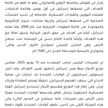
إيران في تقويض برنامجها النووي والصاروخي، وهو ما ظهر من قائمة
الأهداف التي قصفتها إسرائيل في أول يومين وقائمة الاغتيالات
للعلماء النوويين والقيادات العسكرية. بالإضافة إلى تحديد المنشآت
الصناعية التي قصفتها إسرائيل وأبرزها صناعات شيراز الإلكترونية
والموجودة على قائمة العقوبات الأمريكية منذ عام 2008. وما تعلنه
إسرائيل أيضًا من أهداف في عمق الدول الإيرانية يتسق تمامًا مع
هذه الأهداف. وأيضًا قاعدة الأمام حسن في كرمنشاه تحت سطح
الأرض، وهي المخزن الرئيسي لصواريخ الكروز “قدس وبافي”
وصواريخ باليستية متوسطة المدى حتى 1500 كم.
إن تصريحات الرئيس ترامب المتعددة منذ 13 يونيو 2025، تعكس
توزيع الأدوار بينها وبين إسرائيل لتحقيق نفس الأهداف، وقد أعلن
مسئولون إسرائيليون أن الولايات المتحدة قد شاركت في عملية
الخداع التي سبقت الهجوم الإسرائيلي تحقيقًا لعنصر المفاجأة وإرباك
إيران. وفي إطار هذا التوزيع وتقسيم الأدوار تستخدم إسرائيل القوة
العسكرية المتطورة بشكل ظاهر، وتدعمها الولايات المتحدة فعليًا
وعلى الأرض دون تصريحات (كما سيتضح في المحور التالي)، وفي
هذه المرحلة الأولى من الحرب تظهر الولايات المتحدة كقوة دافعة