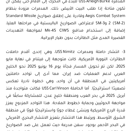
المدمرة USS Arleigh Burke للبدء في التحرك إلى الأمام حتى يمكن أن
تكون متاحة إذا طلب البيت الأبيض ذلك. المدمرات مزودة بنظام
Aegis Combat System وقادرة على إطلاق صواريخ Standard Missile
2 (SM-2) وSM-3 لاعتراض الصواريخ الباليستية في مراحلها العليا،
إضافة إلى استخدام مدافع Mk-45 CIWS لمواجهة التهديدات
القصيرة المدى مثل الطائرات بدون طيار الإيرانية.
3- انتشار حاملة ومدمرات USS Nimitz، وهي إحدى أقدم حاملات
الطائرات النووية الأمريكية، كانت متوجهة إلى فيتنام في نهاية مايو
2025، لكن تم تحويل المسار فجأة يوم 16 يونيو 2025 نحو الخليج
العربي لدعم العمليات ضد إيران، مما أدى إلى تواجد حاملتين
أمريكيتين في المنطقة في آن واحد، وهي خطوة نادرة تعكس
تصعيدًا استراتيجيًا. أما الحاملة USS Carl Vinson فكانت متواجدة منذ
أبريل 2025 في بحر العرب ومنطقة خليج عدن، للمشاركة سابقًا في
مواجهة الحوثيين وحماية خطوط الملاحة. هذا التواجد المزدوج يعزز
قدرة الردع الأمريكية وينشئ غطاء جويًا واستراتيجيًا قويًا في منطقة
الشرق الأوسط. ويرتبط هذا الانتشار بتعزيز الانتشار البحري الأمريكي
في البحر الأحمر، بوجود سفن مدرعة حيث تعمل على صد الصواريخ