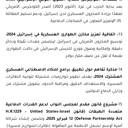
بعد بداية الحرب في غزة (أكتوبر 2023) أصدر الكونجرس الأمريكي
F-35 ‎وتعزيز التعاون في الصناعات الدفاعية.
‎13
– اتفاقية تعزيز مخازن ‏الطوارئ العسكرية في ‏إسرائيل 2024:
توسيع المخزون الأمريكي في إسرائيل ليتضمن معدات ‏ثقيلة وذخائر
دقيقة، وإمكانية وصول فوري للجيش ‏الإسرائيلي في حالات الطوارئ‎،
بقيمة لا تقل عن نصف مليار ‏دولار.
14-
‎مذكرة تفاهم حول تطبيق برامج للذكاء ‏الاصطناعي العسكري
‏المشترك 2024،
بهدف تطوير خوارزميات مشتركة لتوجيه الطائرات
المسيرة، والاستهداف ‏الدقيق، ومراقبة الحدود، بتمويل مشترك من
وزارتي الدفاع للدولتين.
15-
مشروع قانون مقدم لمجلس النواب لدعم ‏القدرات الدفاعية
متعددة ‏الطبقات (قانون H.R.1229 – United States–Israel
Defense Partnership Act) 12 فبراير 2025،
وتضمن إنشاء شراكة
أمنية أوسع تشمل الأنظمة غير المأهولة (طائرات/صواريخ مسيرة)،