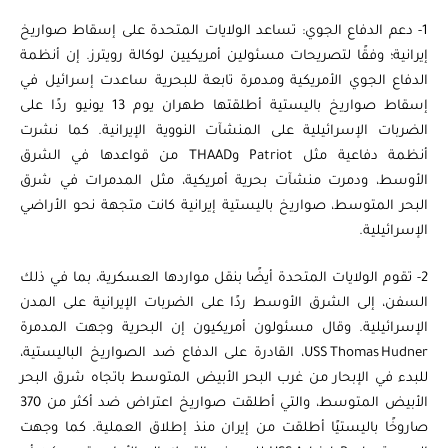
1- دعم الدفاع الجوي: تساعد الولايات المتحدة على إسقاط صواريخ
إيرانية؛ وفقًا لتصريحات مسئولين أمريكيين لوكالة رويترز. إن أنظمة
الدفاع الجوي الأمريكية ومدمرة تابعة للبحرية ساعدت إسرائيل في
إسقاط صواريخ باليستية أطلقتها طهران يوم 13 يونيو ردًا على
الضربات الإسرائيلية على المنشآت النووية الإيرانية. كما نشرت
أنظمة دفاعية مثل Patriot وTHAAD من قواعدها في الشرق
الأوسط، ودمرت منشآت بحرية أمريكية، مثل المدمرات في شرق
البحر المتوسط، صواريخ باليستية إيرانية كانت متجهة نحو الأراضي
الإسرائيلية.
2- تقوم الولايات المتحدة أيضًا بنقل مواردها العسكرية، بما في ذلك
السفن، إلى الشرق الأوسط ردًا على الضربات الإيرانية على المدن
الإسرائيلية. وقال مسئولون أمريكيون إن البحرية وجهت المدمرة
USS Thomas Hudner، القادرة على الدفاع ضد الصواريخ الباليستية،
للبدء في الإبحار من غرب البحر الأبيض المتوسط ​​باتجاه شرق البحر
الأبيض المتوسط، والتي أطلقت صواريخ اعتراض ضد أكثر من 370
صاروخًا باليستيًا أطلقت من إيران منذ إطلاق العملية. كما وجهت