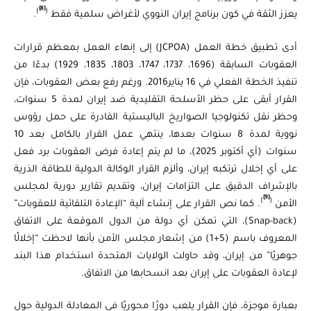
[8]
)
(
يعزز الثقة في كون برنامج إيران النووي لأغراض سلمية فقط
.
أدى تطبيق خطة العمل (JCPOA) إلى إنهاء العمل بمعظم قرارات
العقوبات السابقة (1696، 1737، 1747، 1803، 1835، 1929) بدءًا من
تنفيذ الخطة الفعلي في 16 يناير2016. ورغم رفع بعض العقوبات، فإن
القرار أبقى على حظر الأسلحة التقليدية ضد إيران لمدة 5 سنوات،
وحظر نقل تكنولوجيا الصواريخ الباليستية القادرة على حمل رؤوس
نووية لمدة 8 سنوات بعدها، ينتهي عمل القرار بالكامل بعد 10
سنوات (أي أكتوبر 2025)، ما لم يتم إعادة فرض العقوبات برد فعل
على أي إخلال ترتكبه إيران، وألزم القرار الوكالة الدولية للطاقة الذرية
بالإشراف الدقيق على التزامات إيران، وتقديم تقارير دورية لمجلس
[9]
)
(
الأمن
. كما نص القرار على إنشاء آلية “الإعادة التلقائية للعقوبات”
(Snap-back)، التي تمكن أي دولة من الدول الموقعة على الاتفاق
المعروف باسم (5+1) من إشعار مجلس الأمن بأنها لاحظت “إخلالًا
جوهريًا” من إيران، وقد حاولت الولايات المتحدة استخدام هذا البند
لإعادة العقوبات على إيران بعد انسحابها من الاتفاق.
بعبارة موجزة، فإن القرار يلعب دورًا محوريًا في المعادلة الدولية حول