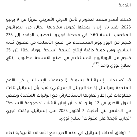
النووية.
كذلك، أصدر معهد العلوم والأمن الدولي الأمريكي تقريرًا في 9 يونيو
2025، يفيد بأن إيران يمكنها تحويل مخزونها الحالي من اليورانيوم
المخصب بنسبة 60٪ في محطة فوردو لتخصيب الوقود إلى 233
كلجم من اليورانيوم المستخدم في صنع الأسلحة في غضون ثلاثة
أسابيع، وهي كمية كافية لإنتاج تسعة أسلحة نووية، نظرًا لأن 25
كلجم من اليورانيوم المستخدم في صنع الأسلحة مطلوب لإنتاج
[10]
)
(
سلاح نووي واحد
.
3- تصريحات إسرائيلية رسمية (المبعوث الإسرائيلي في الأمم
المتحدة ومراسل إذاعة الجيش الإسرائيلي) تفيد بأن إسرائيل تلقت
معلومات في إطار تعاونها الاستخباراتي مع الولايات المتحدة وبعض
الدول الأخرى في 12 يونيو، تفيد بأن إيران أنشأت “مجموعة الأسلحة”
في الأشهر التي أعقبت 7 أكتوبر 2023 على إسرائيل، وكانت تجري
“تجارب ناجحة على مكونات” سلاح نووي.
4- توافق أهداف إسرائيل في هذه الحرب مع الأهداف الأمريكية تجاه