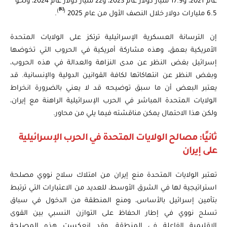
عام 2021، و17.9 مليار دولار عام 2023، و22 مليار دولار عام 2024، ونحو
[6]
)
(
6.5 مليارات دولار خلال النصف الأول من عام 2025
.
إن الترسانة العسكرية الإسرائيلية ترتكز على الولايات المتحدة
الأمريكية بعمق، وهذه مشاركة أمريكية في الحروب التي تخوضها
إسرائيل بغض النظر عن مدى النزاهة والعدالة في هذه الحروب،
وبغض النظر عن انتهاكاتها لكافة القوانين الدولية والإنسانية. قد
يعتبر البعض أن ما سبق توضيحه قد لا يعني بالضرورة انخراط
الولايات المتحدة المباشر في الحرب الإسرائيلية الراهنة مع إيران،
ولكن هذا الاحتمال يمكن مناقشته فيما يلي من محاور.
ثانيًا: مصالح الولايات المتحدة في الحرب الإسرائيلية
على إيران
تعتبر الولايات المتحدة منع إيران من امتلاك سلاح نووي مصلحة
استراتيجية لها في الشرق الأوسط، للعديد من الاعتبارات التي ترتبط
بتأمين إسرائيل بالأساس، ومنع المنطقة من الدخول في سباق
تسلح نووي في إطار الحفاظ على التوازن النسبي بين القوى
الإقليمية الفاعلة في المنطقة. وقد انعكست هذه المصلحة