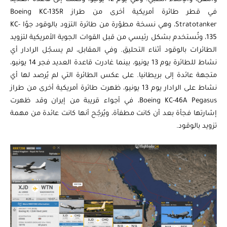
في قطر طائرة أمريكية أخرى من طراز Boeing KC-135R
Stratotanker، وهي نسخة مطوّرة من طائرة التزود بالوقود جوًا KC-
135، وتُستخدم بشكل رئيسي من قبل القوات الجوية الأمريكية لتزويد
الطائرات بالوقود أثناء التحليق. وفي المقابل، لم يسجّل الرادار أي
نشاط للطائرة يوم 13 يونيو، بينما غادرت قاعدة العديد فجر 14 يونيو،
متجهة عائدة إلى بريطانيا. على عكس الطائرة التي لم يُرصد لها أي
نشاط على الرادار يوم 13 يونيو، ظهرت طائرة أمريكية أخرى من طراز
Boeing KC-46A Pegasus، في أجواء قريبة من إيران وقد ظهرت
إشارتها فجأة بعد أن كانت مطفأة، ويُرجّح أنها كانت عائدة من مهمة
تزويد بالوقود.