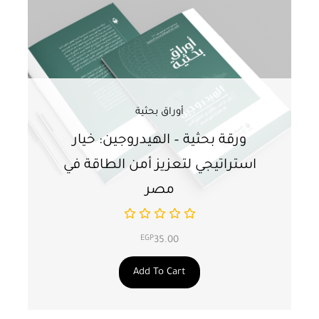
أوراق بحثية
ورقة بحثية – الهيدروجين: خيار
و
استراتيجي لتعزيز أمن الطاقة في
ا
مصر
EGP
35.00
Add To Cart