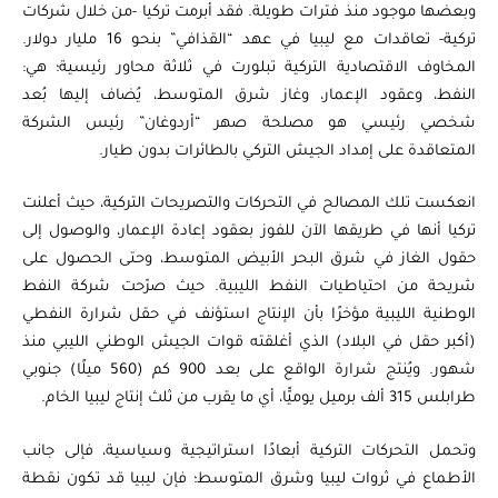
وبعضها موجود منذ فترات طويلة. فقد أبرمت تركيا -من خلال شركات
تركية- تعاقدات مع ليبيا في عهد “القذافي” بنحو 16 مليار دولار.
المخاوف الاقتصادية التركية تبلورت في ثلاثة محاور رئيسية؛ هي:
النفط، وعقود الإعمار، وغاز شرق المتوسط، يُضاف إليها بُعد
شخصي رئيسي هو مصلحة صهر “أردوغان” رئيس الشركة
المتعاقدة على إمداد الجيش التركي بالطائرات بدون طيار.
انعكست تلك المصالح في التحركات والتصريحات التركية، حيث أعلنت
تركيا أنها في طريقها الآن للفوز بعقود إعادة الإعمار، والوصول إلى
حقول الغاز في شرق البحر الأبيض المتوسط، وحتى الحصول على
شريحة من احتياطيات النفط الليبية. حيث صرّحت شركة النفط
الوطنية الليبية مؤخرًا بأن الإنتاج استؤنف في حقل شرارة النفطي
(أكبر حقل في البلاد) الذي أغلقته قوات الجيش الوطني الليبي منذ
شهور. ويُنتج شرارة الواقع على بعد 900 كم (560 ميلًا) جنوبي
طرابلس 315 ألف برميل يوميًّا، أي ما يقرب من ثلث إنتاج ليبيا الخام.
وتحمل التحركات التركية أبعادًا استراتيجية وسياسية، فإلى جانب
الأطماع في ثروات ليبيا وشرق المتوسط؛ فإن ليبيا قد تكون نقطة