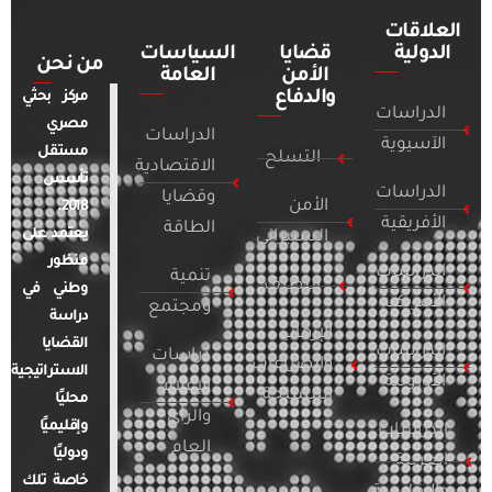
العلاقات
الدولية
قضايا
السياسات
من نحن
الأمن
العامة
والدفاع
مركز بحثي
الدراسات
مصري
الدراسات
الآسيوية
مستقل
التسلح
الاقتصادية
تأسس
الدراسات
وقضايا
الأمن
2018.
الأفريقية
الطاقة
يعتمد على
السيبراني
منظور
الدراسات
تنمية
التطرف
وطني في
الأمريكية
ومجتمع
دراسة
الإرهاب
القضايا
الدراسات
دراسات
والصراعات
الاستراتيجية
الأوروبية
الإعلام
المسلحة
محليًا
والرأي
وإقليميًا
الدراسات
العام
ودوليًا
العربية
خاصة تلك