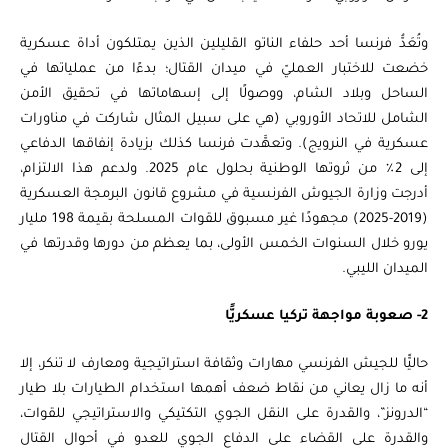
وتُعَدُّ فرنسا أحد حلفاء الناتو القليلين الذين يمتلكون أداة عسكرية
خضعت للاختبار العمليّ في ميدان القتال؛ بدءًا من عملياتها في
الساحل وبلاد الشام، ووصولًا إلى إسهاماتها في تحقيق الأمن
الشامل للاتحاد الأوروبي (هي على سبيل المثال شاركت في مناورات
عسكرية في النرويج). وتعهَّدت فرنسا كذلك بزيادة إنفاقها الدفاعي
إلى 2٪ من ثروتها الوطنية بحلول عام 2025. ولدعم هذا الالتزام،
أدرجت وزارة الجيوش الفرنسية في مشروع قانون البرمجة العسكرية
(2019-2025) مجهودًا غير مسبوق للقوات المسلحة بقيمة 198 مليار
يورو خلال السنوات الخمس الأولى، بما يعظم من دورها وقدرتها في
الميدان الليبي.
2- صعوبة مواجهة تركيا عسكريًّا
حاليًّا للجيش الفرنسي مهارات وثقافة استراتيجية ومعارف لا تنكر، إلا
أنه ما زال يعاني من نقاط ضعف أهمها استخدام الطيارات بلا طيار
“الدرونز”، والقدرة على النقل الجوي التكتيكي والاستراتيجي للقوات،
والقدرة على القضاء على الدفاع الجوي للعدو في أحوال القتال