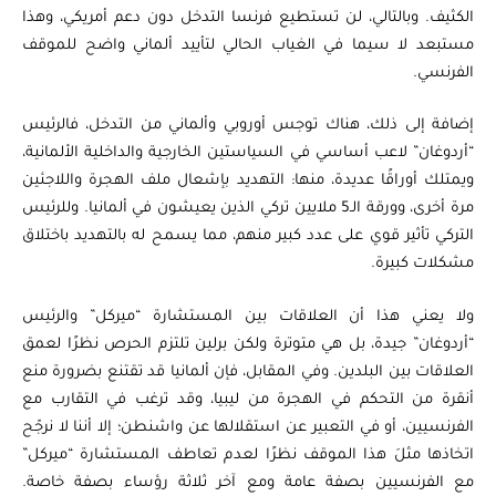
الكثيف. وبالتالي، لن تستطيع فرنسا التدخل دون دعم أمريكي، وهذا
مستبعد لا سيما في الغياب الحالي لتأييد ألماني واضح للموقف
الفرنسي.
إضافة إلى ذلك، هناك توجس أوروبي وألماني من التدخل، فالرئيس
“أردوغان” لاعب أساسي في السياستين الخارجية والداخلية الألمانية،
ويمتلك أوراقًا عديدة، منها: التهديد بإشعال ملف الهجرة واللاجئين
مرة أخرى، وورقة الـ5 ملايين تركي الذين يعيشون في ألمانيا. وللرئيس
التركي تأثير قوي على عدد كبير منهم، مما يسمح له بالتهديد باختلاق
مشكلات كبيرة.
ولا يعني هذا أن العلاقات بين المستشارة “ميركل” والرئيس
“أردوغان” جيدة، بل هي متوترة ولكن برلين تلتزم الحرص نظرًا لعمق
العلاقات بين البلدين. وفي المقابل، فإن ألمانيا قد تقتنع بضرورة منع
أنقرة من التحكم في الهجرة من ليبيا، وقد ترغب في التقارب مع
الفرنسيين، أو في التعبير عن استقلالها عن واشنطن؛ إلا أننا لا نرجّح
اتخاذها مثلَ هذا الموقف نظرًا لعدم تعاطف المستشارة “ميركل”
مع الفرنسيين بصفة عامة ومع آخر ثلاثة رؤساء بصفة خاصة.