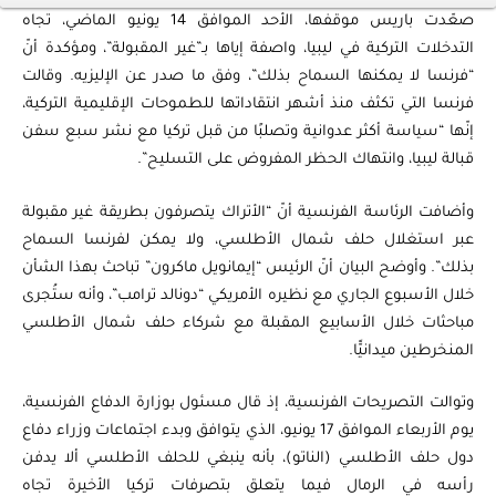
صعّدت باريس موقفها، الأحد الموافق 14 يونيو الماضي، تجاه
التدخلات التركية في ليبيا، واصفة إياها بـ”غير المقبولة”، ومؤكدة أنّ
“فرنسا لا يمكنها السماح بذلك”، وفق ما صدر عن الإليزيه. وقالت
فرنسا التي تكثف منذ أشهر انتقاداتها للطموحات الإقليمية التركية،
إنّها “سياسة أكثر عدوانية وتصلبًا من قبل تركيا مع نشر سبع سفن
قبالة ليبيا، وانتهاك الحظر المفروض على التسليح”.
وأضافت الرئاسة الفرنسية أنّ “الأتراك يتصرفون بطريقة غير مقبولة
عبر استغلال حلف شمال الأطلسي، ولا يمكن لفرنسا السماح
بذلك”. وأوضح البيان أنّ الرئيس “إيمانويل ماكرون” تباحث بهذا الشأن
خلال الأسبوع الجاري مع نظيره الأمريكي “دونالد ترامب”، وأنه ستُجرى
مباحثات خلال الأسابيع المقبلة مع شركاء حلف شمال الأطلسي
المنخرطين ميدانيًّا.
وتوالت التصريحات الفرنسية، إذ قال مسئول بوزارة الدفاع الفرنسية،
يوم الأربعاء الموافق 17 يونيو، الذي يتوافق وبدء اجتماعات وزراء دفاع
دول حلف الأطلسي (الناتو)، بأنه ينبغي للحلف الأطلسي ألا يدفن
رأسه في الرمال فيما يتعلق بتصرفات تركيا الأخيرة تجاه