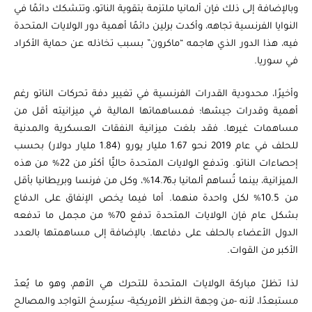
وبالإضافة إلى ذلك فإن ألمانيا ملتزمة بتقوية الناتو، وتتشكك دائمًا في
النوايا الفرنسية تجاهه، وأكدت برلين دائمًا أهمية دور الولايات المتحدة
فيه، هذا الدور الذي هاجمه “ماكرون” بسبب تخاذله عن حماية الأكراد
في سوريا.
وأخيرًا، محدودية القدرات الفرنسية في تغيير دفة تحركات الناتو رغم
أهمية وقدرات جيشها؛ فمساهماتها المالية في ميزانيته أقل من
مساهمات غيرها. فقد بلغت ميزانية النفقات العسكرية والمدنية
للحلف في عام 2019 نحو 1.67 مليار يورو (1.84 مليار دولار) بحسب
إحصاءات الناتو. وتدفع الولايات المتحدة حاليًّا أكثر من 22% من هذه
الميزانية، بينما تُساهم ألمانيا بـ14.76%، وكل من فرنسا وبريطانيا بأقل
من 10.5% لكل واحدة منهما. أما فيما يخص الإنفاق على الدفاع
بشكل عام فإن الولايات المتحدة تدفع 70% من مجمل ما تدفعه
الدول الأعضاء بالحلف على دفاعها. بالإضافة إلى مساهمتها بالعدد
الأكبر من القوات.
لذا تظلّ مباركة الولايات المتحدة للتحرك هي الأهم، وهو ما يُعدّ
مستبعدًا، لأنه -من وجهة النظر الأمريكية- سيُرسخ التواجد والمصالح