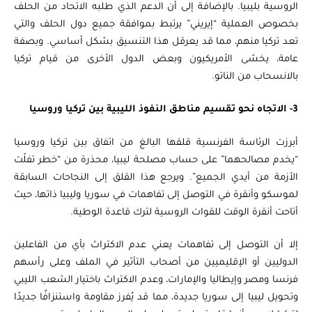
الروسية بليبيا. بالإضافة إلى أن الدعم الذي طلبه الاتحاد من الحلف
بخصوص العملية “إيريني” يرتبط بموافقة جميع دول الحلف والتي
تعد تركيا منهم، مما قد يعرقل هذا التنسيق بشكل أساسي. وبصفة
عامة، يخشى الأمريكيون وبعض الدول الأخرى من قيام تركيا
بالانسحاب من الناتو.
3- الاتجاه نحو تقسيم مناطق النفوذ الليبية بين تركيا وروسيا
أبرزت الرئاسة الفرنسية قلقها البالغ من اتفاق بين تركيا وروسيا
“يخدم مصالحهما” على حساب مصلحة ليبيا، محذرة من “خطر تفلّت
الأزمة من أيدي الجميع”. ويرجع هذا القلق إلى النجاحات السابقة
لموسكو وأنقرة في التوصل إلى تفاهمات في سوريا وليبيا ذاتها، حيث
أتاحت أنقرة الوقت للقوات الروسية لترك قاعدة الوطية.
إلا أن التوصل إلى تفاهمات يعني عدم الاكتراث بأي من الفاعلين
الدوليين أو الإقليميين من أصحاب التأثير في الملف وعلى رأسهم
فرنسا ومصر وإيطاليا والإمارات، وعدم الاكتراث باختيار الشعب الليبي
وتحويل ليبيا إلى سوريا جديدة، مما قد يُفرز مقاومة واستنزافًا جديدًا