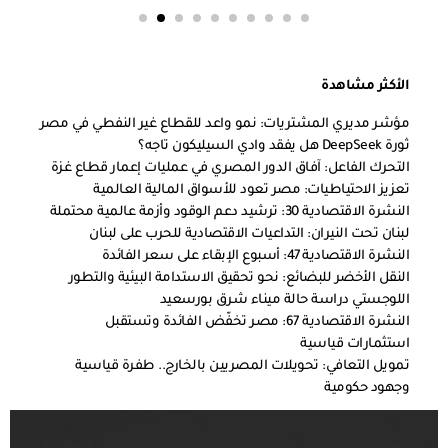
الأكثر مشاهدة
مؤشر مديري المشتريات: نمو واعد للقطاع غير النفطي في مصر
ثورة DeepSeek هل يفقد وادي السيليكون تاجه؟
التحرك الفاعل: آفاق الدور المصري في عمليات إعمار قطاع غزة
تعزيز الاحتياطيات: مصر تعود للأسواق المالية العالمية
النشرة الاقتصادية 30: ترشيد دعم الوقود وأزمة عالمية محتملة
لبنان تحت النيران: التداعيات الاقتصادية للحرب على لبنان
النشرة الاقتصادية 47: أسبوع الإبقاء على سعر الفائدة
النقل الأخضر للبضائع: نحو تحقيق الاستدامة البيئية والتطور
اللوجستي دراسة حالة ميناء شرق بورسعيد
النشرة الاقتصادية 67: مصر تخفّض الفائدة وتستقبل
استثمارات قياسية
تمويل التعافي: تحويلات المصريين بالخارج.. طفرة قياسية
وجهود حكومية