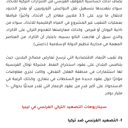
يُضاف لذلك حساسية الموقف الفرنسي من الابتزازات التركية للاتحاد،
سواء بتهديدها بتسهيل نقل الدواعش الأوروبيين، أو بفتح الحدود
لانتقال ما يزيد على 3.5 ملايين مهاجر إلى الاتحاد، وأخيرًا قيامها
بعمليات التنقيب غير المشروع في المياه الإقليمية للاتحاد، سواء من
ناحية اليونان أو قبرص. وكذلك معارضتها للهجوم التركي على الأكراد،
والذي سبق أن هاجمت الناتو بسببه، باعتبار أن الأكراد من العناصر
المهمة في محاربة تنظيم الدولة الإسلامية (داعش).
ولا تغيب الأبعاد الاقتصادية التي ترسخ تعارض مصالح البلدين، حيث
يتنافس البلدان على عقود استخراج النفط. فشركة توتال الفرنسية
لها استثمارات في منطقة الهلال النفطي، وكانت تجري مفاوضات
مؤخرًا حول عقود جديدة مع السلطات في بنغازي. وكذلك الرغبة في
الاستحواذ على أكبر قدرٍ من عقود الإعمار التي تقدر مبدئيًّا بحوالي ٦٠٠
مليار دولار.
سيناريوهات التصعيد التركي الفرنسي في ليبيا
1- التصعيد الفرنسي ضد تركيا