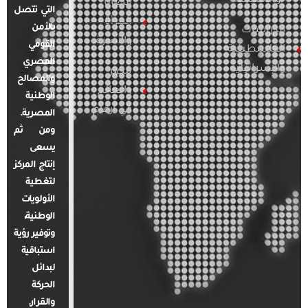
والإقليمية
قضايا
التي تتصل
المرأة
بالأمن
الدراسات
والأسرة
القومي
الفلسطينية
المصري
والإسرائيلية
مصر
والمصالح
والعالم
الوطنية
في أرقام
المصرية.
ومن ثم
يسعى
إنتاج المركز
لتغطية
الأولويات
الوطنية،
وتوفير رؤية
استباقية
لبدائل
الحركة
والقرار.