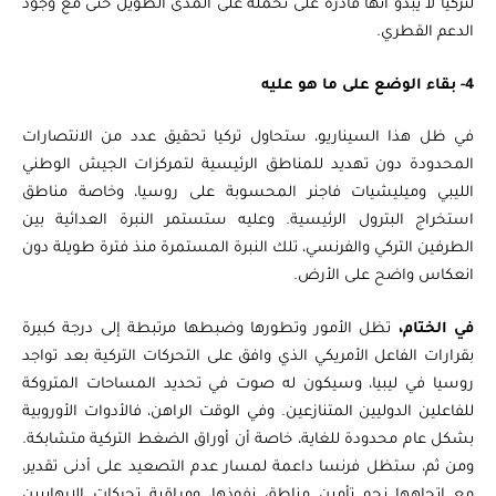
لتركيا لا يبدو أنها قادرة على تحمله على المدى الطويل حتى مع وجود
الدعم القطري.
4- بقاء الوضع على ما هو عليه
في ظل هذا السيناريو، ستحاول تركيا تحقيق عدد من الانتصارات
المحدودة دون تهديد للمناطق الرئيسية لتمركزات الجيش الوطني
الليبي وميليشيات فاجنر المحسوبة على روسيا، وخاصة مناطق
استخراج البترول الرئيسية. وعليه ستستمر النبرة العدائية بين
الطرفين التركي والفرنسي، تلك النبرة المستمرة منذ فترة طويلة دون
انعكاس واضح على الأرض.
في الختام،
تظل الأمور وتطورها وضبطها مرتبطة إلى درجة كبيرة
بقرارات الفاعل الأمريكي الذي وافق على التحركات التركية بعد تواجد
روسيا في ليبيا، وسيكون له صوت في تحديد المساحات المتروكة
للفاعلين الدوليين المتنازعين. وفي الوقت الراهن، فالأدوات الأوروبية
بشكل عام محدودة للغاية، خاصة أن أوراق الضغط التركية متشابكة.
ومن ثم، ستظل فرنسا داعمة لمسار عدم التصعيد على أدنى تقدير،
مع اتجاهها نحو تأمين مناطق نفوذها، ومراقبة تحركات الإرهابيين