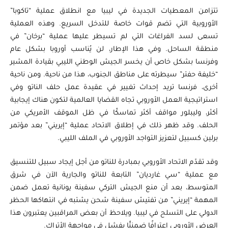
تتزامن المعطيات الجديدة في ليبيا مع انطلاق عملية “تاكوبا”
الأوروبية التي تضم قوات خاصة للتدخل السريع. وهذه العملية
تسعى لسد الفراغات التي لم تسيطر عليها عملية “برخان” في
منطقة الساحل. وفي هذا الإطار، لن يُناسب أوروبا بشكل عام
وفرنسا بشكل خاص أن يخسر الجيش الوطني الليبي بقيادة المشير
“خليفة حفتر” سيطرته على مناطق الجنوب، هذا من ناحية. ومن ناحية
أخرى، فرنسا تريد إحداث تغيير في عقيدة عمل حلف الناتو وفي
استراتيجية العمل الأوروبي تجاه القضايا العالمية لتكون هناك إيجابية
أكثر، وليبلور مواقف أكثر تماسكًا في ظل الموقف الأمريكي من
الحلف. وقد ظهر ذلك في إطلاق الاتحاد عملية “إيريني” بعد مؤتمر
برلين كسبيل لتعزيز التواجد الأوروبي في الملف الليبي.
وقد تقدّم الاتحاد الأوروبي بمبادرة للناتو من أجل إيجاد سبيل للتنسيق
مع عملية “سي غارديان” التابعة للناتو والجارية الآن في شرق
المتوسط، بعد أن منع الجيش التركي سفينة يونانية تعمل ضمن
المهمة “إيريني” من تفتيش سفينة شحن يشتبه في انتهاكها الحظر
الدولي على التسلح في ليبيا. ويلاحظ أن بعض المراقبين يعتبرون هذا
العرض الأوروبي اعترافًا ضمنيًّا بفشل في مواجهة الأتراك.