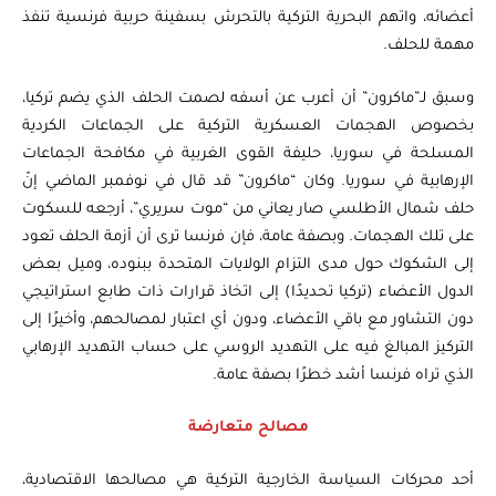
أعضائه، واتهم البحرية التركية بالتحرش بسفينة حربية فرنسية تنفذ
مهمة للحلف.
وسبق لـ”ماكرون” أن أعرب عن أسفه لصمت الحلف الذي يضم تركيا،
بخصوص الهجمات العسكرية التركية على الجماعات الكردية
المسلحة في سوريا، حليفة القوى الغربية في مكافحة الجماعات
الإرهابية في سوريا. وكان “ماكرون” قد قال في نوفمبر الماضي إنّ
حلف شمال الأطلسي صار يعاني من “موت سريري”، أرجعه للسكوت
على تلك الهجمات. وبصفة عامة، فإن فرنسا ترى أن أزمة الحلف تعود
إلى الشكوك حول مدى التزام الولايات المتحدة ببنوده، وميل بعض
الدول الأعضاء (تركيا تحديدًا) إلى اتخاذ قرارات ذات طابع استراتيجي
دون التشاور مع باقي الأعضاء، ودون أي اعتبار لمصالحهم، وأخيرًا إلى
التركيز المبالغ فيه على التهديد الروسي على حساب التهديد الإرهابي
الذي تراه فرنسا أشد خطرًا بصفة عامة.
مصالح متعارضة
أحد محركات السياسة الخارجية التركية هي مصالحها الاقتصادية،