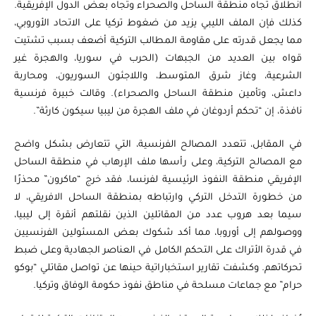
انطلاق تجاه منطقة الساحل والصحراء وتجاه بعض الدول الإفريقية.
كذلك فإن الملف الليبي يزيد من ضغوط تركيا على الاتحاد الأوروبي،
مما يجعل قدرته على مقاومة المطالب التركية أضعف بسبب تشتيت
قواه بين العديد من الجبهات (الحرب في سوريا، والهجرة غير
الشرعية، وغاز شرق المتوسط، واللاجئون السوريون، ومحاربة
داعش، وتأمين منطقة الساحل والصحراء). وقالت خبيرة فرنسية
نافذة، إن “تحكم أردوغان في ملف الهجرة من ليبيا سيكون كارثة”.
في المقابل، تتعدد المصالح الفرنسية، التي تتعارض بشكل واضح
مع المصالح التركية، وعلى رأسها ملف الإرهاب في منطقة الساحل
الإفريقي منطقة النفوذ الرئيسية لفرنسا، فقد خرج “ماكرون” محذرًا
من خطورة التدخل التركي وارتباطه بمنطقة الساحل الافريقي، لا
سيما بعد هروب عدد من المقاتلين الذين نقلتهم أنقرة إلى ليبيا،
ووصولهم إلى أوروبا، مما أكد شكوك بعض المسئولين الفرنسيين
في قدرة الأتراك على التحكم الكامل في العناصر الجهادية وعلى ضبط
تحركاتهم. وكشفت تقارير استخباراتية حينها عن تواصل مقاتلي “بوكو
حرام” مع جماعات مسلحة في مناطق نفوذ حكومة الوفاق وتركيا.