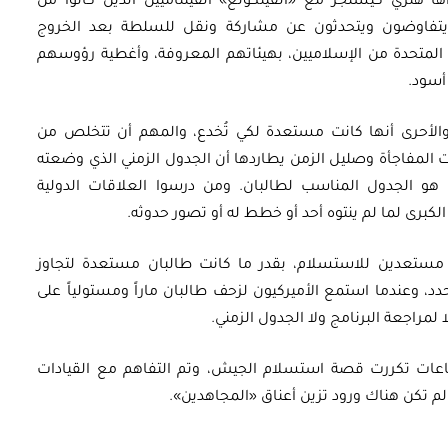
ا هنري كيسنجر مع «الفيتكونغ» الفيتناميين الذين كانوا من
 يتفاوضون ويتحدثون عن مشاركة ونقل للسلطة بعد الخروج
ات المتحدة من الإسلاميين، بهيئاتهم المعروفة، وأغطية رؤوسهم
أسود.
أوراق بحثية
 والأحرى أنها كانت مستعدة لكي تُخدع، والمهم أن تتخلص من
أت المفاجأة وصليل الزمن يطاردها أن الجدول الزمني الذي وضعته
ورقة بحثية - أمن الطاقة المصري:
هو الجدول المناسب لطالبان. ومن درسوا العلاقات الدولية
 وتعزيز
الغاز والنفط خارطة الموارد
لكبرى لما لم ينتوه أحد أو خطط له أو تصور حدوثه.
وسياسات التعزيز
ا مستعدين للاستسلام، بقدر ما كانت طالبان مستعدة لتجاوز
دد، وعندما استمع الأميركيون لزحف طالبان ماراً ومستولياً على
EGP
35.00
 لمراجعة البرنامج ولا الجدول الزمني.
Add To Cart
اعات تكررت قصة استسلام الجيش، وتم التفاهم مع القيادات
 لم تكن هناك ورود تزين أعناق «المجاهدين».