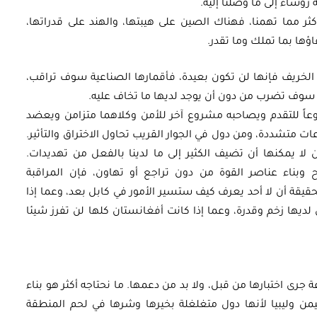
 رؤساء إلى ما وصلنا إليه.
كثر مما تهمنا، فهناك الصين على هيبتها، والهند على قدراتها،
ؤها بما تملك وما تقدر.
 الخريف فإنها لن تكون بعيدة، فأقمارها الصناعية سوف تراقب،
سوف تضرب من دون أن يوجد لديها ما تخاف عليه.
وعاً للتقدم ويصاحبه مشروع آخر للأمن وكلاهما متزامن ويعضد
متشددة، ومن دول في الجوار القريب تحاول الاختراق والتأثير.
ن لا يمكنها أن تضيف الكثير إلى ما لدينا بالفعل من تهديدات.
ح وبناء عناصر القوة من دون تراجع أو تهاون، فإن المراقبة
قيقة أن لا أحد يعرف كيف ستسير الأمور في كابل بعد، وعما إذا
لديها زخم وقدرة، وعما إذا كانت أفغانستان كلها لن تفرز شيئا
 جرى اختبارها من قبل، ولا بد من دعمها. ما نحتاجه أكثر هو بناء
من وليبيا لأنها دول متغلغلة بخيرها وشرها في لحم المنطقة