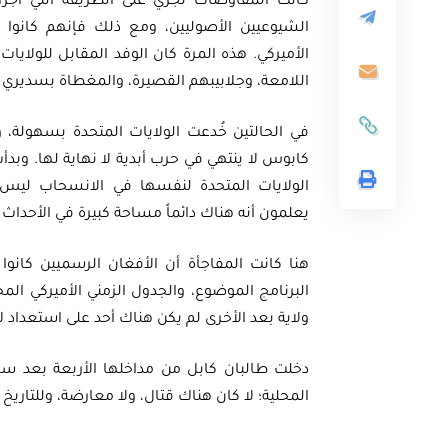
كانت المفاوضات تجري على الطريقة التي أجراه
الشيوعيين الأصوليين، ومع ذلك فإنهم كانوا
الأميركي. هذه المرة كان الوفد المقابل للولاي
اللامعة، وجلابيبهم القصيرة، والمغطاة بسديري 
ثية
في الحالتين خُدعت الولايات المتحدة بسهولة،
كابوس لا ينتهي في حرب أبدية لا نهاية لها. وبد
أوراق بحثية
ورقة بحثية – المؤتمر الصهيوني الـ39:
الولايات المتحدة لنفسها في الانسحاب ليس 
ن على مستقبل
ورقة بحثية – الطاقة المتجددة
يعلمون أنه هناك دائماً مساحة كبيرة في الأحداث ا
ية العالمية
أمن الطاقة المصري
هنا كانت المفاجأة أن الأفغان الرسميين كانو
البرنامج الموضوع، والجدول الزمني الأميركي المح
EGP
EG
35.00
ولاية بعد الأخرى لم يكن هناك أحد على استعداد لا
Add To Cart
Add
دخلت طالبان كابل من مداخلها الأربعة بعد س
المحلية؛ لا كان هناك قتال، ولا معارضة، وللتاريخ