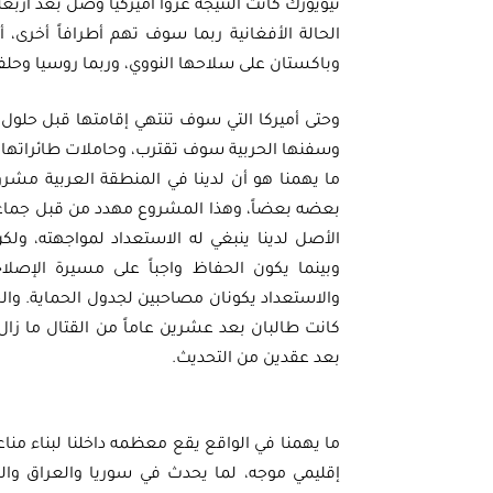
نيويورك كانت النتيجة غزواً أميركيا وصل بعد أربعة
الحالة الأفغانية ربما سوف تهم أطرافاً أخرى، أ
وباكستان على سلاحها النووي، وربما روسيا وحلفا
وحتى أميركا التي سوف تنتهي إقامتها قبل حلول
وسفنها الحربية سوف تقترب، وحاملات طائراتها 
ما يهمنا هو أن لدينا في المنطقة العربية مشر
بعضه بعضاً، وهذا المشروع مهدد من قبل جماعات 
الأصل لدينا ينبغي له الاستعداد لمواجهته، ولك
وبينما يكون الحفاظ واجباً على مسيرة الإصلا
والاستعداد يكونان مصاحبين لجدول الحماية. والح
كانت طالبان بعد عشرين عاماً من القتال ما زال 
بعد عقدين من التحديث.
ما يهمنا في الواقع يقع معظمه داخلنا لبناء مناعة
إقليمي موجه، لما يحدث في سوريا والعراق والي