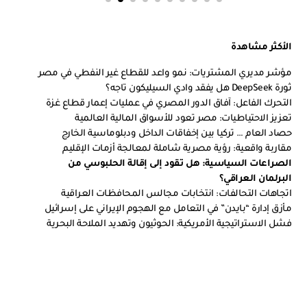
الأكثر مشاهدة
مؤشر مديري المشتريات: نمو واعد للقطاع غير النفطي في مصر
ثورة DeepSeek هل يفقد وادي السيليكون تاجه؟
التحرك الفاعل: آفاق الدور المصري في عمليات إعمار قطاع غزة
تعزيز الاحتياطيات: مصر تعود للأسواق المالية العالمية
حصاد العام … تركيا بين إخفاقات الداخل ودبلوماسية الخارج
مقاربة واقعية: رؤية مصرية شاملة لمعالجة أزمات الإقليم
الصراعات السياسية: هل تقود إلى إقالة الحلبوسي من
البرلمان العراقي؟
اتجاهات التحالفات: انتخابات مجالس المحافظات العراقية
مأزق إدارة “بايدن” في التعامل مع الهجوم الإيراني على إسرائيل
فشل الاستراتيجية الأمريكية: الحوثيون وتهديد الملاحة البحرية