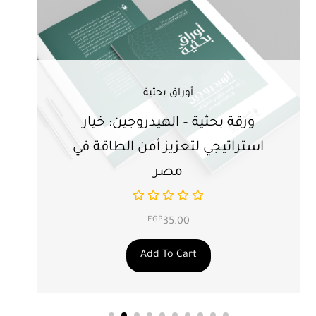
أوراق بحثية
ورقة بحثية – الهيدروجين: خيار
ور
استراتيجي لتعزيز أمن الطاقة في
ال
مصر
EGP
35.00
Add To Cart