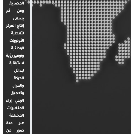
في أرقام
المصرية.
ومن ثم
يسعى
إنتاج المركز
لتغطية
الأولويات
الوطنية،
وتوفير رؤية
استباقية
لبدائل
الحركة
والقرار.
وتعميق
الوعي إزاء
المتغيرات
المختلفة
عبر عدة
صور من