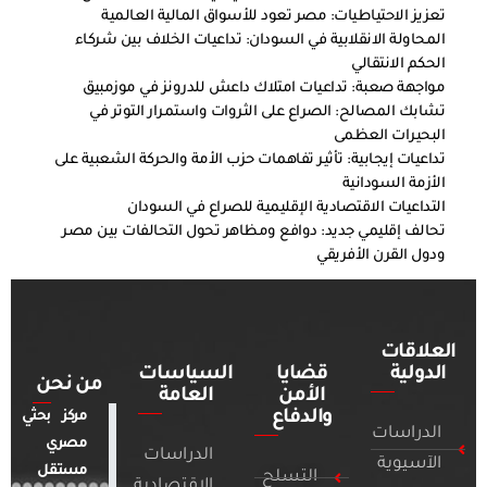
تعزيز الاحتياطيات: مصر تعود للأسواق المالية العالمية
المحاولة الانقلابية في السودان: تداعيات الخلاف بين شركاء
الحكم الانتقالي
مواجهة صعبة: تداعيات امتلاك داعش للدرونز في موزمبيق
تشابك المصالح: الصراع على الثروات واستمرار التوتر في
البحيرات العظمى
تداعيات إيجابية: تأثير تفاهمات حزب الأمة والحركة الشعبية على
الأزمة السودانية
التداعيات الاقتصادية الإقليمية للصراع في السودان
تحالف إقليمي جديد: دوافع ومظاهر تحول التحالفات بين مصر
ودول القرن الأفريقي
العلاقات
الدولية
قضايا
السياسات
من نحن
الأمن
العامة
والدفاع
مركز بحثي
الدراسات
مصري
الدراسات
الآسيوية
مستقل
التسلح
الاقتصادية