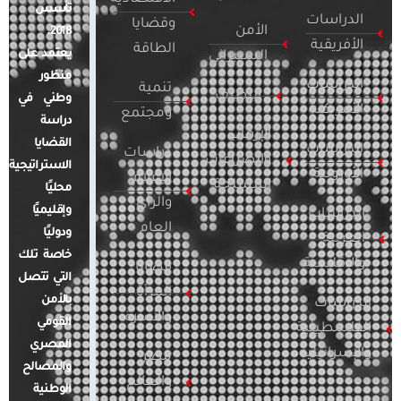
تأسس
الدراسات
وقضايا
الأمن
2018.
الأفريقية
الطاقة
يعتمد على
السيبراني
منظور
الدراسات
تنمية
التطرف
وطني في
الأمريكية
ومجتمع
دراسة
الإرهاب
القضايا
الدراسات
دراسات
والصراعات
الاستراتيجية
الأوروبية
الإعلام
المسلحة
محليًا
والرأي
وإقليميًا
الدراسات
العام
ودوليًا
العربية
خاصة تلك
والإقليمية
قضايا
التي تتصل
المرأة
بالأمن
الدراسات
والأسرة
القومي
الفلسطينية
المصري
والإسرائيلية
مصر
والمصالح
والعالم
الوطنية