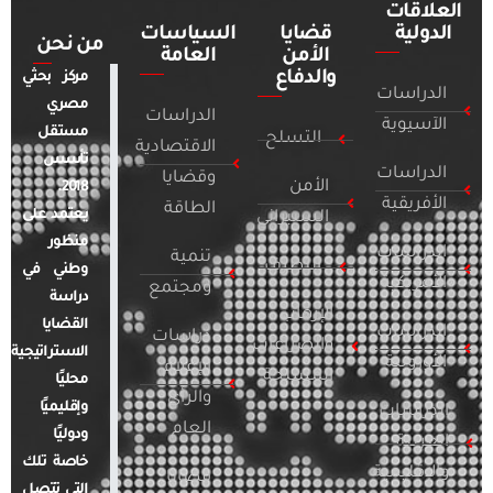
العلاقات
الدولية
قضايا
السياسات
من نحن
الأمن
العامة
والدفاع
مركز بحثي
الدراسات
مصري
الدراسات
الآسيوية
مستقل
التسلح
الاقتصادية
تأسس
الدراسات
وقضايا
الأمن
2018.
الأفريقية
الطاقة
يعتمد على
السيبراني
منظور
الدراسات
تنمية
التطرف
وطني في
الأمريكية
ومجتمع
دراسة
الإرهاب
القضايا
الدراسات
دراسات
والصراعات
الاستراتيجية
الأوروبية
الإعلام
المسلحة
محليًا
والرأي
وإقليميًا
الدراسات
العام
ودوليًا
العربية
خاصة تلك
والإقليمية
قضايا
التي تتصل