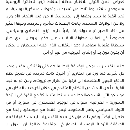
تعرض الأمن التركي للاختبار لحظة إسقاط تركيا للطائرة الروسية
«سوخوي – 24»، وما تلاها من تهديدات وتحركات عسكرية روسية، لم
تجد أنقرة ما يسد رمقها إلى المساندة، لا من قبل الاتحاد الأوروبي،
ولا من الولايات المتحدة. جاءت الإعلانات متأخرة ومترددة، وفيها الكثير
من نفاد الصبر تجاه دولة بات بادياً عليها ترنح اقتصادي وسياسي،
خصوصاً في أعقاب محاولة الانقلاب على حكم إردوغان، الذي صار
سلطاناً عثمانياً معاصراً؛ وهو الانقلاب الذي ظنه السلطان لا يمكن
أن يكون دون يد أو إشارة أميركية من نوع أو آخر.
هذه التفسيرات يمكن الإضافة إليها ما هو فني وتكتيكي، فقبل وبعد
كل شيء، كما ورد في التقارير، أن أميركا كانت مترددة في تقديم نظم
الدفاع الجوي المتقدمة إلى تركيا من طراز «باتريوت»، ومن ثم لم تجد
أنقرة بداً من البحث عن النظام المتقدم في مكان آخر حدث أنه كان في
موسكو التي باتت مصالحها وسياستها متشابكة مع أنقرة في الأزمة
السورية – العراقية، سواء في الوجود العسكري في سوريا، أو في
التواد السياسي بضم الصفوف، ليس فقط مع موسكو، وإنما مع
طهران أيضاً. ورغم ذلك فإن كل هذه التفسيرات ليست كافية لفهم
الصفقة التركية الروسية للصواريخ المتقدمة طالما أن الدول لا