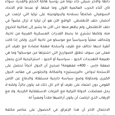
ذاتها؛ والآخر شرقي جاء دوماً من روسيا هائلة الحجم والقدرة، سواء
كان أثناء الحرب العالمية الأولى وما قبلها، أو عندما قام الاتحاد
السوفياتي ضاغطاً بسلاحه وآيدولوجيته على تركيا التي ارتمت في
أحضان حلف الأطلنطي. الواقع الآن هو أن تركيا لا تزال عضواً في
حلف الأطلنطي، ولم يظهر منها حتى الآن ما يشير إلى إمكانية للخروج
منه، ولكنها تشتري ما يحبط القدرات العسكرية الغربية من ناحية،
وتتحالف عملياً وسياسياً مع موسكو من ناحية أخرى. ولكن إذا كانت
أنقرة لديها تحالف مع طرف، وأسلحة مهمة مضادة مع طرف آخر،
فعلى من سوف تطلق الصواريخ التي اشترتها من موسكو؟ وما هي
طبيعة التهديدات الجيو – سياسية أو الجيو – استراتيجية الذي يجعل
صفقة «إس – 400» مفهومة؟ صحيح أن الدول أحياناً تحصل على
الأسلحة لدواعي «البريستيج» والمكانة، والجلوس في مقاعد الدول
الكبرى، ومحاولة وضع سياسة خارجية مستقلة، والدفاع عن الأمن
القومي دون اعتماد على طرف أو آخر. كل ذلك قد يكون جائزاً، ولكنه لا
يحل معضلات الدولة التركية مع النزعات الاستقلالية الكردية، ولا مع
الإرهاب الذي ارتضت أن يكون أراضيها ملاذاً ومعبراً له.
الاحتمال الآخر أن هذا الإغراق في الحصول على عناصر مكلفة