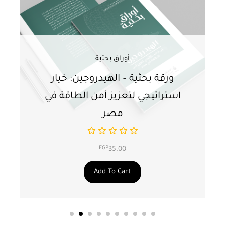
أوراق بحثية
ورقة بحثية – الهيدروجين: خيار
و
استراتيجي لتعزيز أمن الطاقة في
ا
مصر
EGP
35.00
Add To Cart