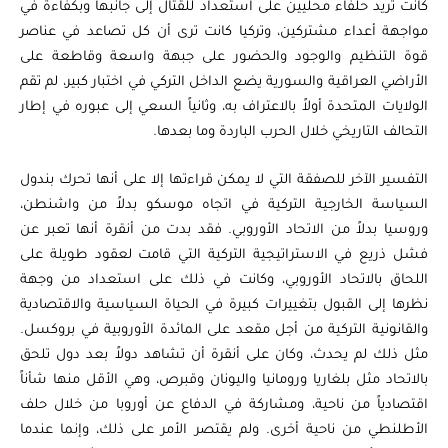
كانت تريد حلفاء محليين على استعداد للقتال إلى جانبها وبكفاءة في
مواجهة أعداء مشتركين، وتركيا كانت ترى أن كل تصاعد في عناصر
قوة التنظيم والوجود والحضور على جبهة واسعة وقاطعة على
الأراضي العراقية والسورية يضع الداخل التركي في اختبار كبير، لم تقم
الولايات المتحدة أولاً بالاعتراف به، وثانياً السعي إلى عبوره في إطار
التحالف التاريخي خلال الحرب الباردة وما بعدها.
التفسير الآخر للصفقة التي لا يمكن قراءتها إلا على أنها تحرك بندول
السياسة الخارجية التركية في اتجاه موسكو بدلاً من واشنطن،
وروسيا بدلاً من الاتحاد الأوروبي. فقد بدت من أنقرة أنها تعبر عن
فشل ذريع في الاستراتيجية التركية التي قامت لعقود طويلة على
اللحاق بالاتحاد الأوروبي، وكانت في ذلك على استعداد من وجهة
نظرها إلى القبول بتغييرات كبيرة في الحياة السياسية والاقتصادية
والقانونية التركية من أجل مقعد على المائدة الأوروبية في بروكسل.
مثل ذلك لم يحدث، وكان على أنقرة أن تشاهد دولاً بعد دول تلحق
بالاتحاد مثل بلغاريا ورومانيا واليونان وقبرص، وهي الأقل منها شأناً
اقتصادياً من ناحية، ومشاركة في الدفاع عن أوروبا من خلال حلف
الأطلنطي من ناحية أخرى. ولم يقتصر الأمر على ذلك، وإنما عندما