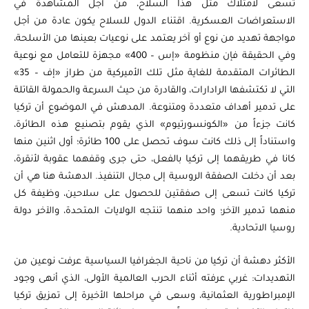
تسعى لامتلاك مثل هذا السلاح، من أجل المشاهدة في
الاستعراضات العسكرية. اقتناء الدول للسلاح يكون عادة من أجل
مواجهة تهديد من نوع أو آخر يعتمد على نوعيات بعينها من الأسلحة،
وفي الحقيقة فإن منظومة «إس – 400» مجهزة للتعامل مع نوعية
الطائرات المتقدمة للغاية مثل تلك الأميركية من طراز «إف – 35»
التي لا تكتشفها الرادارات، والقادرة من حيث السرعة والحمولة القاتلة
على تدمير أهداف متعددة ومتنوعة. المدهش في الموضوع أن تركيا
كانت جزءاً من «الكونسورتيوم» الذي يقوم بتصنيع هذه الطائرة،
واستناداً إلى ذلك كانت سوف تحصل على 100 طائرة؛ أول اثنين منها
كانا في طريقهما إلى تركيا بالفعل، حتى جرى وقفهما عقوبة لأنقرة،
بعد أن دخلت الصفقة الروسية إلى مجال التنفيذ. الدهشة هنا هي أن
تركيا كانت تسعى إلى صفقتين للحصول على سلاحين، وظيفة كل
منهما تدمير الآخر؛ واحد منهما تنتجه الولايات المتحدة، والآخر دولة
روسيا الاتحادية.
الأكثر دهشة أن تركيا من ناحية الجغرافيا السياسية عرفت نوعين من
التهديدات: غربي عرفته أثناء الحرب العالمية الأولى، الذي أنهى وجود
الإمبراطورية العثمانية، وسعى في مراحلها الأخيرة إلى تمزيق تركيا