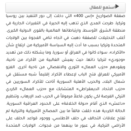
استمع للمقال
صفقة الصواريخ «إس 400» التي دخلت إلى دور التنفيذ بين روسيا
وتركيا، طرحت المدى الذي تذهب إليه الحيرة في التغيرات الجارية في
منطقة الشرق الأوسط، وارتباطاتها العالمية بالقوى الدولية الكبرى.
أغلب التحليلات للصفقة ذهبت في اتجاه تنامي الفجوة بين الولايات
المتحدة وتركيا بسبب ما أدت إليه السياسة الأميركية من ارتفاع شأن
«الأكراد»، سواء كانوا في العراق أو سوريا، وما يشكله ذلك من تهديد
«وجودي» لتركيا ذاتها، حيث يعيش الغالبية من الأكراد من ناحية،
ويقودهم «حزب العمال» الثوري والانفصالي من ناحية أخرى. الغزو
الأميركي للعراق فتح الباب لإعطاء الأكراد إقليماً شبه مستقل في
شمال البلاد، والحرب الأهلية السورية أتاحت للأكراد السوريين في
«حزب الاتحاد الديمقراطي» المتشابك مع «حزب العمال» الكردي
التركي الفرصة لكي يكون فاعلاً مرموقاً في الحرب ضد الإرهاب، وتنظيم
«داعش» الذي أقام «دولة الخلافة» على الحدود العراقية السورية.
الحالة الكردية هذه خلقت فالقاً ما بين المصالح الأميركية والتركية لم
تفلح علاقات التحالف في حلف الأطلسي، ووجود قواعد الحلف على
الأراضي التركية، في عبور ما بينهما من فجوات. الولايات المتحدة