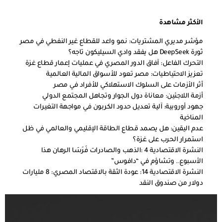
الأكثر مشاهدة
مؤشر مديري المشتريات: نمو واعد للقطاع غير النفطي في مصر
ثورة DeepSeek هل يفقد وادي السيليكون تاجه؟
التحرك الفاعل: آفاق الدور المصري في عمليات إعمار قطاع غزة
تعزيز الاحتياطيات: مصر تعود للأسواق المالية العالمية
أثر الأزمات على السلوك الاستهلاكي للأفراد في مصر
أزمة اللاجئين: معاناة دول الجوار وتجاهل المجتمع الدولي
جهود أوروبية: آلية تعديل حدود الكربون في مواجهة التغيرات
المناخية
عدم اليقين: هل يصمد قطاع الطاقة الإقليمي والعالمي في ظل
استمرار الحرب على غزة؟
النشرة الاقتصادية 4 :الذهب والصادرات فَرَسَا الرهان هذا
الأسبوع.. وتشاؤم في “دافوس”
النشرة الاقتصادية 14: عودة الثقة بالاقتصاد المصري: 8 مليارات
دولار من صندوق النقد