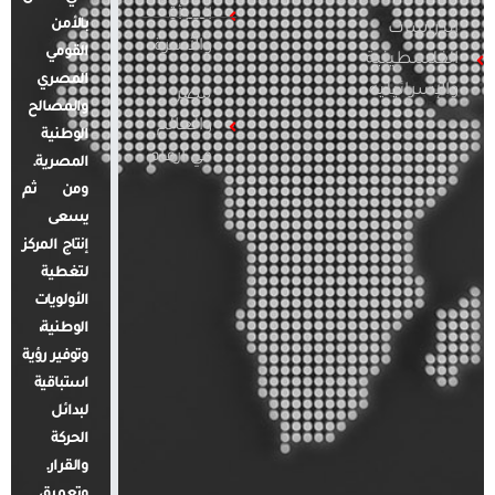
المرأة
بالأمن
الدراسات
والأسرة
القومي
الفلسطينية
المصري
والإسرائيلية
مصر
والمصالح
والعالم
الوطنية
في أرقام
المصرية.
ومن ثم
يسعى
إنتاج المركز
لتغطية
الأولويات
الوطنية،
وتوفير رؤية
استباقية
لبدائل
الحركة
والقرار.
وتعميق