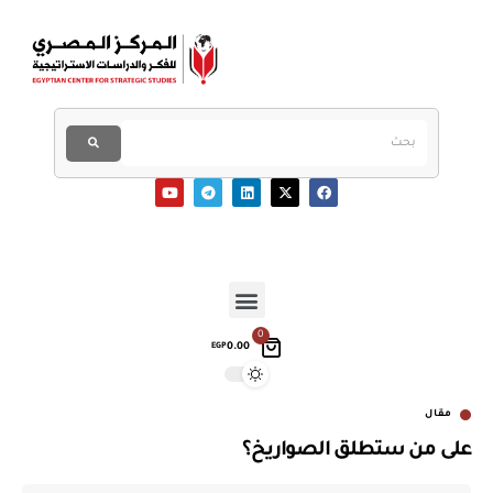
0
0.00
EGP
مقال
على من ستطلق الصواريخ؟