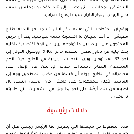
المختلفة، توازت معها احتجاجات أخرى للمتقاعدين، نتيجة تدني نسبة
الزيادة في المعاشات التي وصلت إلى 10% فقط، والمعلمين بسبب
تدني الرواتب، وتجار البازار بسبب ارتفاع الضرائب.
ورغم أن الاحتجاجات التي توسعت في إيران اتسمت من البداية بطابع
معيشي، إلا أنها سرعان ما اكتسبت سمة سياسية، بعد أن حرص
المحتجون على الربط بين ما تواجهه إيران من أزمة اقتصادية داخلية
بدت جلية في تجاوز معدل التضخم حاجز الـ40%، ووصول الدولار إلى
نحو 32 ألف تومان، وبين التدخلات الإيرانية في الخارج، حيث اتهم
المحتجون النظام باستنزاف جيوب الإيرانيين في الإنفاق على
مغامراته في الخارج. ورغم أن قسمًا من غضب المحتجين وجه إلى
المرشد الأعلى للجمهورية علي خامنئي، فإن الرئيس رئيسي نال
نصيبه من ذلك أيضًا، على نحو بدا جليًا في الشعارات التي طالبته
بـ”الرحيل”.
دلالات رئيسية
هذه الضغوط في مجملها التي يتعرض لها الرئيس رئيسي قبل أن