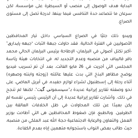
البداية هدف الوصول إلى منصب أو السيطرة على مؤسسة، لكن
سرعان ما تتصاعد حدة التنافس فيما بينها، لدرجة تصل إلى مستوى
الصراع.
ويبدو ذلك جليًا في الصراع السياسي داخل تيار المحافظين
الأصوليين في الفترة الحالية. فقد حاولت جبهة الثبات “جبهه پایداری”
-أكبر تكتل أصولي في البرلمان- الإطاحة برئيس البرلمان الحالي محمد
باقر قاليباف من منصبه وعدم التجديد له، في انتخابات هيئة رئاسة
المجلس التي أجريت في 26 مايو الفائت، بعد أن تم تسريب فيديو
يوضح مظاهر البذخ التي بدت عليها عائلته (زوجته وابنته وصهره)
أثناء رحلة إلى إسطنبول لشراء لوازم حفيده، في أبريل الماضي، على
نحو وصفته تقارير إيرانية عديدة بـ”سیسمونی گیت”، لكنها لم تنجح
في ذلك. وأشارت تقارير إيرانية عديدة إلى أن الرئيس رئيسي نفسه لم
يكن بعيدًا عن تلك المحاولات في ظل الخلافات العالقة بين
الطرفين. وبالطبع، فإن ضغوط المحافظين هى التي أطاحت بوزير
العمل والتعاون والرعاية الاجتماعية حجة الله عبد الملكي من منصبه،
حيث طالب بعض النواب باستجوابه متهمين إياه بعدم الكفاءة.