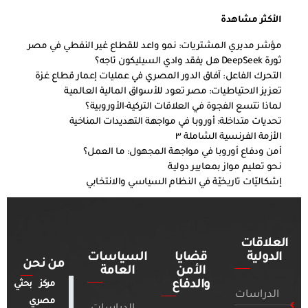
الأكثر مشاهدة
مؤشر مديري المشتريات: نمو واعد للقطاع غير النفطي في مصر
ثورة DeepSeek هل يفقد وادي السيليكون تاجه؟
التحرك الفاعل: آفاق الدور المصري في عمليات إعمار قطاع غزة
تعزيز الاحتياطيات: مصر تعود للأسواق المالية العالمية
لماذا تتسع الفجوة في العلاقات التركية-الأوروبية؟
تحديات متداخلة: أوروبا في مواجهة التهديدات المناخية
الأزمة الفرنسية الشاملة ٣
أمن ودفاع أوروبا في مواجهة المجهول: ما العمل؟
نحو تعليم مواز بمعايير دولية
إشكاليّات تاريخيّة في النظام السياسي والانتخابي
العلاقات
الدولية
قضايا
السياسات
من نحن
الأمن
العامة
والدفاع
مركز بحثي
الدراسات
مصري