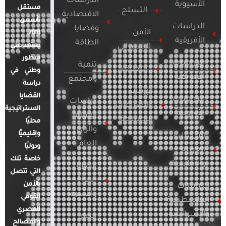
الدراسات
الآسيوية
مستقل
التسلح
الاقتصادية
تأسس
الدراسات
وقضايا
الأمن
2018.
الأفريقية
الطاقة
يعتمد على
السيبراني
منظور
الدراسات
تنمية
التطرف
وطني في
الأمريكية
ومجتمع
دراسة
الإرهاب
القضايا
الدراسات
دراسات
والصراعات
الاستراتيجية
الأوروبية
الإعلام
المسلحة
محليًا
والرأي
وإقليميًا
الدراسات
العام
ودوليًا
العربية
خاصة تلك
والإقليمية
قضايا
التي تتصل
المرأة
بالأمن
الدراسات
والأسرة
القومي
الفلسطينية
المصري
والإسرائيلية
مصر
والمصالح