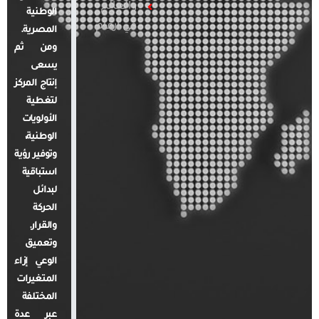
والعالم
الوطنية
في أرقام
المصرية.
ومن ثم
يسعى
إنتاج المركز
لتغطية
الأولويات
الوطنية،
وتوفير رؤية
استباقية
لبدائل
الحركة
والقرار.
وتعميق
الوعي إزاء
المتغيرات
المختلفة
عبر عدة