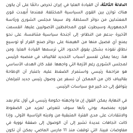
الدلالة الثالثة،
أن القيادة العليا في إيران تحرص دائمًا على أن يكون
هناك توازن بين القوى السياسية المختلفة. فعندما أُبعِدت قوى
المعتدلين من دوائر السلطة، ولا سيما مجلس الشورى ورئاسة
الجمهورية، وسيطرت قوى المحافظين الأصوليين عليها، انقسمت
الأخيرة -بدعم من النظام- إلى أجنحة سياسية متنافسة، على نحو
يمنع أي فصيل منها من الهيمنة على دوائر صنع القرار أو توسيع
نطاق نفوذه بشكل يفوق الحدود التي ترسمها القيادة العليا. ومن
هنا، ربما يمكن تفسير أسباب التجديد لقاليباف في منصبه كرئيس
لمجلس الشورى رغم الأزمة التي واجهها. فقد كان الهدف الأساسي
هو مزاحمة رئيسي واستمرار الضغط عليه، باعتبار أن الإطاحة
بقاليباف كان من الممكن أن تسفر عن وصول رئيس جديد للبرلمان
يتوافق إلى حد كبير مع سياسات الرئيس.
في النهاية، يمكن القول إن ما واجهته حكومة رئيسي في أول عام بعد
فوزه بمنصبه، يوحي بأنها سوف تتعرض لمزيد من الضغوط
والانتقادات على مدى الفترة المتبقية من ولايته الرئاسية الأولى. وإذا
كانت اتجاهات عديدة تشير إلى أن الوصول إلى صفقة نووية في
مفاوضات فيينا، التي توقفت منذ 11 مارس الماضي، يمكن أن تكون