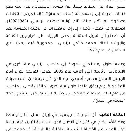
صنع القرار في النظام، فضلًا عن نفوذه الاقتصادي على نحو دفع
كتابات عديدة إلى وصفه بأنه “ملك الفستق”، فإنه تعرض لانتقادات
وضغوط لم تكن هينة أثناء توليه منصبه الرئاسي (1989-1997)،
اضطرته في بعض الأحيان إلى إجراء تغييرات في تركيبة الحكومة، بعد
أن اضطر إلى قبول استقالة بعض الوزراء على غرار وزير الثقافة
والإرشاد آنذاك محمد خاتمي (رئيس الجمهورية فيما بعد) الذي
استقال في عام 1992.
وعندما حاول رفسنجاني العودة إلى منصب الرئيس مرة أخرى في
الانتخابات الرئاسة التي أجريت عام 2005، تعرض لهزيمة نكراء أمام
الرئيس الأسبق محمود أحمدي نجاد الذي كان حينها من الشخصيات
المغمورة. ولم يوفق عندما حاول مرة أخرى المنافسة على المنصب،
في عام 2013، عندما منعه مجلس صيانة الدستور من الترشح بحجة
“تقدمه في السن”.
الدلالة الثانية،
أن التيارات الرئيسية في إيران تمثل إطارًا واسعًا
وفضفاضًا يضم في كثير من الأحيان قوى سياسية تتباين فيما بينها
حول العديد من القضايا الرئيسية الداخلية والخارجية. إذ يجمعها في