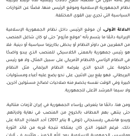
يتم عامه الأول في منصبه، تطرح دلالات رئيسية ثلاثًا ترتبط بتركيبة
نظام الجمهورية الإسلامية وموقع الرئيس منها، فضلًا عن التوازنات
السياسية التي تجري بين القوى المختلفة.
الدلالة الأولى،
أن موقع الرئيس داخل نظام الجمهورية الإسلامية
الإيرانية دائمًا ما يتسم بأنه “موقع مأزوم” حتى لو كان شاغل المنصب
من المقربين من داوئر النظام أو يحظى بكاريزما سياسية أو دينية. فلا
هو رئيس جمهورية بالمعنى الكلاسيكي للمنصب الذي يبدو واضحًا
في النظام الرئاسي كالنظام الأمريكي على سبيل المثال، ولا هو رئيس
حكومة على النحو الذي يفرضه النظام البرلماني مثل النظام
البريطاني. فهو يقع بين الاثنين، على نحو يضع عليه أعباء ومسئوليات
كبيرة وفي الوقت نفسه يخصم منه صلاحيات لصالح مسئولين آخرين،
ولا سيما المرشد الأعلى للجمهورية.
ومن هنا، دائمًا ما يتعرض رؤساء الجمهورية في إيران لأزمات متتالية،
حتى ينتهي بهم المطاف بالخروج من المنصب في نهاية ولاياتهم.
ويبدو هاشمي رفسنجاني (توفي 8 يناير 2017) أحد النماذج الدالة على
ذلك. فرغم النفوذ الذي كان يمتلكه نتيجة قربه من قائد الثورة
ومؤسس الجمهورية الإسلامية روح الله الخميني وتأثيره في آليات