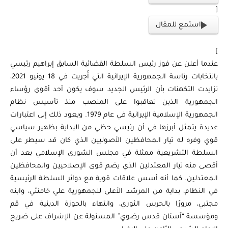
[
استمع للمقال
]
عندما أعلن عن فوز رئيس السلطة القضائية السابق إبراهيم رئيسي
بانتخابات رئاسة الجمهورية الإيرانية التي أُجريت في 18 يونيو 2021،
تزايدت التكهنات بأن الرئيس الجديد سوف يكون أحد أقوى رؤساء
الجمهورية الذين تعاقبوا على المنصب منذ تأسيس نظام
الجمهورية الإسلامية الإيرانية في عام 1979. ويعود ذلك إلى اعتبارات
عديدة يتمثل أبرزها في أن رئيسي حظي من البداية بظهير سياسي
قوي وفره له تيار المحافظين الأصوليين الذي كان قد سيطر على
السلطة التشريعية ممثلة في مجلس الشورى الإسلامي بعد أن
أقصى منه تيار المعتدلين الذي يضم قوى الإصلاحيين والمحافظين
المعتدلين. كما أنه أسس علاقات قوية مع دوائر السلطة الرئيسية
في النظام، بداية من المرشد الأعلى للجمهورية علي خامنئي، وابنه
مجتبي، مرورًا بالحرس الثوري، وانتهاء بالحوزة الدينية في قم
ومؤسسة “آستان قدس رضوي” المسئولة عن الإشراف على ضريح