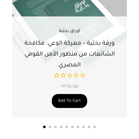
أوراق بحثية
ورقة بحثية – معركة الوعي: مكافحة
ور
الشائعات من منظور الأمن القومي
ت
المصري
EGP
35.00
Add To Cart